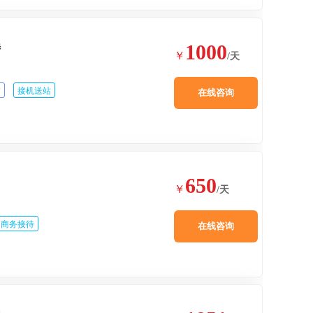
1000
特
￥
/天
赁
接机送站
在线咨询
650
￥
/天
商务接待
在线咨询