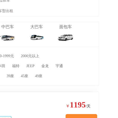
单位班车
车型出租
中巴车
大巴车
面包车
00-1999元
2000元以上
本田
福特
JEEP
金龙
宇通
39座
45座
49座
1195
￥
/天