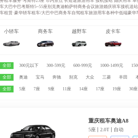
务租车服务·考斯特23座 市内景点 长短途旅游用车 接机接站 婚庆用车 
车大巴中巴考斯特5~55座别克奥迪帕萨特商务会议旅游婚庆班车接机送站
车租赁·豪华轿车租车/大巴中巴商务车自驾租车旅游用车各种中低端豪华
小轿车
商务车
越野车
皮卡车
全部
300元以下
300-599元
600-999元
1000-1499元
15
全部
奥迪
宝马
奔驰
别克
大众
三菱
丰田
全部
5座
7座
9座
11座
14座
17座
19座
30座
重庆租车奥迪A8
5座
2.0T
自动