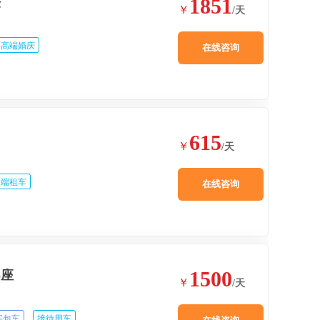
1851
法
￥
/天
高端婚庆
在线咨询
615
￥
/天
高端租车
在线咨询
1500
5座
￥
/天
宾包车
接待用车