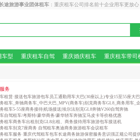
V长途旅游事业团体租车
：重庆租车公司排名前十企业用车更放心
网车型
重庆租车自驾
重庆婚庆租车
重庆租车带司
服务
车租赁·接送包车旅游包车员工通勤用车大巴(30座以上)专业15至55座大
务租车_奔驰商务车_中巴大巴_MPV(商务车)别克商务车GL8_商务用车_
务租车5-55座商务接待|机场接送|埃尔法别克GL8奔驰V260自驾奔驰
车自驾租车/考斯特/豪华商务/豪华轿车奔驰宝马皮卡等价格优惠
务租车商务车出租别克GL8出租、商务接待用车旅游包车接送机
务租车别克7座商务 自驾租车奥迪商务旅游租车会议租车
务租车服务·重庆代驾租车包车长途商务旅游保密服务意识强正规公司提