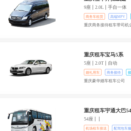
9座
2.0L
手自一体
商务车租赁
高端MPV
重庆商务接待租车带司机
重庆租车宝马5系
5座
2.0T
自动
婚礼用车
商务接待
重庆豪华婚车租车公司
重庆租车宇通大巴5
54座
机场租车接送
配驾包车