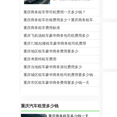
响，重庆考斯特租车价格通常
在700-1800元/天之间，其中19
重庆商务租车带司机费用一天多少钱？
座考斯特分为豪华型（1200-
1800元/天）与标配版（700-
重庆商务租车价格费用多少？重庆商务租车公司哪家好?
1200元/天），含8小时服务、
重庆商务租车费用标准
100公里及保险。重庆考斯特租
赁费用包含司机工资时，带司
重庆飞机场租车豪华商务包司机费用多少
机日租价约1400元/天，超时费
100元/小时，超公里费10元/公
重庆T2航站楼租车豪华商务租司机费用
里，另需支付过路费、停车费
重庆地区租车豪华商务费用要多少
及司机工作餐费。重庆考斯特
租车一天费用透明无隐形消
重庆考斯特租车费用
费，部分公司提供机场接送
（600-1000元/次）及长租优
重庆当地租车豪华商务游玩费用多少
惠。选择重庆正规租车公司可
享受车型齐全（10
重庆城区租车豪华商务租司机费用要多少钱一天
重庆市区租车豪华商务费用要多少钱一天
重庆汽车租赁多少钱
重庆商务租车多少钱一天