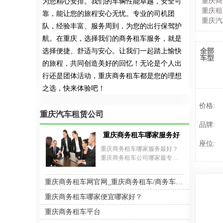
重庆商
为您精心安排。我们的车辆性能卓越，安全可
重庆租
靠，能让您的旅程安心无忧。专业的司机团
重庆汽
队，经验丰富、服务周到，为您的出行保驾护
航。在重庆，选择我们的商务租车服务，就是
选择便捷、舒适与安心。让我们一起踏上愉快
全部
车型
的旅程，共同创造美好的回忆！无论是个人出
行还是团体活动，重庆商务租车都是您的理想
之选，快来体验吧！
价格:
重庆汽车租赁公司
品牌:
重庆商务租车哪家服务好？
座位:
重庆商务租车哪家服务最好？
重庆商务租车公司哪家最专业?
要选择服务好、专业度高、有
规模的租车公司。专业公司的
重庆商务租车网官网_重庆商务租车/商务车出租/商务包车
保有车辆较多，在车辆出现故
障、需要换车时更有保障，能
重庆商务租车哪家便宜哪家好？
够为客户提供全新商务车型的
重庆商务租车平台
汽车租赁服务。这里小编推荐
重庆嘉诚商务公司.