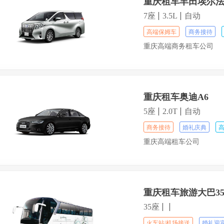
重庆租车丰田埃尔
7座
3.5L
自动
高端保姆车
商务接待
重庆高端商务租车公司
重庆租车奥迪A6
5座
2.0T
自动
商务接待
婚礼庆典
重庆高端租车公司
重庆租车旅游大巴3
35座
火车站/机场接送
婚礼迎