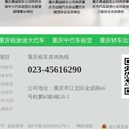
重庆租旅游大巴车
重庆中巴车租赁
重庆轿车出
项目
重庆租车咨询热线
023-45616290
自驾租车
商务租车
机场接送
公司地址：重庆市江北区金源路66
会议租车
号欧鹏K城4栋26-5
租车代驾
长期租车
公司
版权所有
渝ICP备2022006921号-1
网站地图
渝公网安备 50