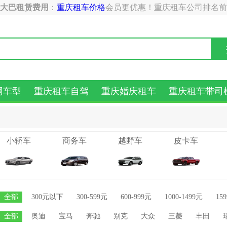
游大巴租赁费用
：
重庆租车价格
会员更优惠！重庆租车公司排名前
网车型
重庆租车自驾
重庆婚庆租车
重庆租车带司
小轿车
商务车
越野车
皮卡车
全部
300元以下
300-599元
600-999元
1000-1499元
15
全部
奥迪
宝马
奔驰
别克
大众
三菱
丰田