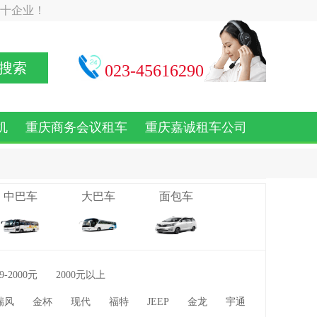
十企业！
搜索
023-45616290
机
重庆商务会议租车
重庆嘉诚租车公司
中巴车
大巴车
面包车
99-2000元
2000元以上
瑞风
金杯
现代
福特
JEEP
金龙
宇通