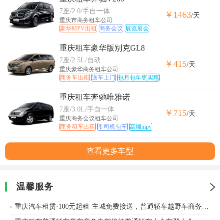
7座/2.0/手自一体
￥1463
/天
重庆市商务租车公司
豪华MPV出租
商务会议
展览展会
重庆租车豪华版别克GL8
7座/2.5L/自动
￥415
/天
重庆豪华商务租车公司
商务车出租
送车上门
包月包年更实惠
重庆租车奔驰唯雅诺
7座/3.0L/手自一体
￥715
/天
重庆商务会议租车公司
商务租车出租
带司机包车
高端mpv
查看更多车型
温馨服务
重庆汽车租赁·100元起租-主城免费接送，普通轿车越野车商务车出租，车型齐全