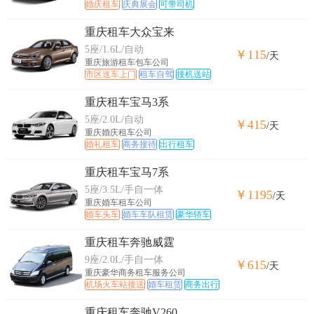
婚庆租车
庆典展会
可带司机
重庆租车大众宝来
5座/1.6L/自动
￥115
/天
重庆旅游租车包车公司
市区送车上门
租车自驾
接机送站
重庆租车宝马3系
5座/2.0L/自动
￥415
/天
重庆婚庆租车公司
婚礼租车
商务接待
出行租车
重庆租车宝马7系
5座/3.5L/手自一体
￥1195
/天
重庆婚车租车公司
婚车头车
婚车车队租赁
豪华轿车
重庆租车奔驰威霆
9座/2.0L/手自一体
￥615
/天
重庆豪华商务租车服务公司
机场火车站接送
婚车租赁
商务出行
重庆租车奔驰V260