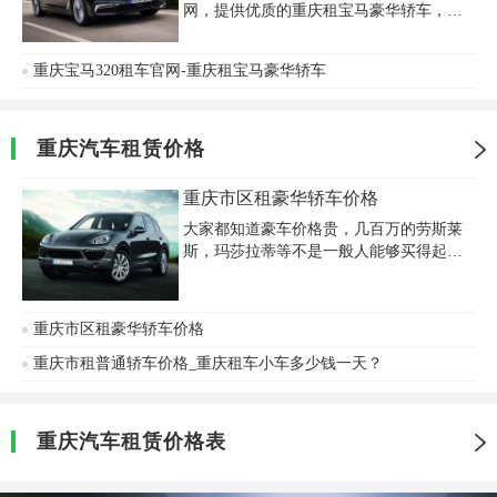
网，提供优质的重庆租宝马豪华轿车，从
事专业宝马、奔驰、奥迪等豪华轿车汽车
租赁，经营租赁车辆种类齐全，现拥有新
重庆宝马320租车官网-重庆租宝马豪华轿车
款劳斯莱斯古斯特、法拉力F458 、兰博基
尼P560、 保时捷911、 保时捷卡曼、保时
捷boxster、奔驰SLK敞篷、宝马630、宝马
Z4、奔驰S系、 E系、 C系、 宝马7系、宝
重庆汽车租赁价格
马5系、宝马3系、甲壳虫、奥迪A6L、别
克君越、凯美瑞、金杯商务、瑞风商务、
重庆市区租豪华轿车价格
别克GL8、我们采用24小时接送车服务。
大家都知道豪车价格贵，几百万的劳斯莱
为各种会展、商务提供一流的车辆、一流
斯，玛莎拉蒂等不是一般人能够买得起
的服务。
的，就算要租，也是有重大事情才会去
租，比如结婚，有重要会议，或者接重要
领导等需要用到的地方才会选择租豪车，
重庆市区租豪华轿车价格
大家可以提前了解一下重庆租豪华轿车价
格，这样以后需要的时候心里才有数。
重庆市租普通轿车价格_重庆租车小车多少钱一天？
重庆汽车租赁价格表