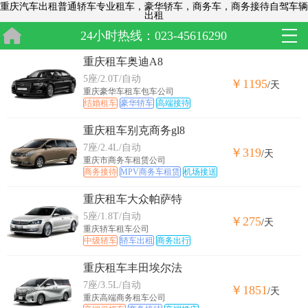
重庆汽车出租普通轿车专业租车，豪华轿车，商务车，商务接待自驾车辆
出租
24小时热线：023-45616290
重庆租车奥迪A8
5座/2.0T/自动
￥1195
/天
重庆豪华车租车包车公司
结婚租车
豪华轿车
高端接待
重庆租车别克商务gl8
7座/2.4L/自动
￥319
/天
重庆市商务车租赁公司
商务接待
MPV商务车租赁
机场接送
重庆租车大众帕萨特
5座/1.8T/自动
￥275
/天
重庆轿车租车公司
中级轿车
轿车出租
商务出行
重庆租车丰田埃尔法
7座/3.5L/自动
￥1851
/天
重庆高端商务租车公司