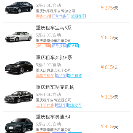
5座/2.0L/自动
￥275
/天
重庆汽车租车自驾游公司
商务出行
日常代步车
旅游租车
重庆租车宝马5系
5座/2.0T/自动
￥615
/天
重庆豪华婚车租车公司
婚礼用车
商务接待
接送机
重庆租车奔驰E系
5座/2.0T/自动
￥615
/天
重庆庆典展会租车公司
高端车租车
豪华车
婚车租赁
重庆租车别克凯越
5座/1.6L/自动
￥115
/天
重庆租车自驾旅游公司
上下班代步
经济车
便宜小车
重庆租车奥迪A4
5座/2.0T/自动
￥415
/天
重庆豪华商务租车公司