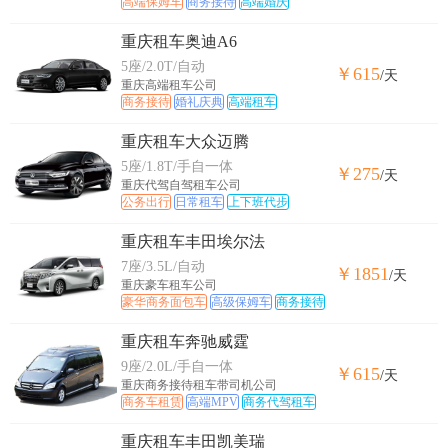
高端保姆车
商务接待
高端婚庆
重庆租车奥迪A6
5座/2.0T/自动
￥615
/天
重庆高端租车公司
商务接待
婚礼庆典
高端租车
重庆租车大众迈腾
5座/1.8T/手自一体
￥275
/天
重庆代驾自驾租车公司
公务出行
日常租车
上下班代步
重庆租车丰田埃尔法
7座/3.5L/自动
￥1851
/天
重庆豪车租车公司
豪华商务面包车
高级保姆车
商务接待
重庆租车奔驰威霆
9座/2.0L/手自一体
￥615
/天
重庆商务接待租车带司机公司
商务车租赁
高端MPV
商务代驾租车
重庆租车丰田凯美瑞