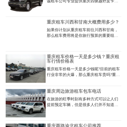
诚租车公司专业提供重庆四驱越野皮卡出
呢？
租，专业重庆皮卡车租赁，专业出租工程
皮卡车，5座两驱，四驱，长城皮卡，日产
皮卡，车况良好，可日租，月租，车况
重庆租车川西和甘南大概费用多少？
好，动力大，可越野，空间大，可带驾驶
员，可自驾，适合旅游，穿越，工地，剧
如果你计划从重庆租车前往川西和甘南，
组等用车!价格优惠!，可提供开发票。另有
那么租车费用将是你旅行预算的重要组成
越野车，商务车，中巴车，手续简单。
部分。重庆租车川西和甘南大概费用多少?
重庆租车去川西甘南哪里更靠谱呢?以下是
一些关于重庆租车川西和甘南大概费用的
重庆租车价格一天是多少钱？重庆租
信息，帮助你规划你的旅行预算。
车行情价格表
重庆租车价格一天是多少钱呢?目前的租车
行业非常的火爆，那么重庆租车贵吗?重庆
租车的价格是多少?租车看你选择什么车
型，重庆租车的价格一般在几十元到上千
重庆周边旅游租车包车电话
元不等，今天请到了重庆嘉诚汽车租赁有
限公司的专业人员来为大家解答。以下是
在旅游的旺季时刻有多种方式可以让人们
重庆租车行情价格表：
提前预定车辆，但是很多人们并不知道租
车公司电话号码，不知道重庆周边旅游租
车包车电话怎么查询?下面就是重庆租车电
话怎么查询的简单介绍方法：
重庆两路渝北租车公司推荐