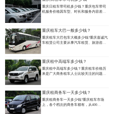
元，极致奢华内饰与卓越驾乘体验，尽显
尊贵。重庆飞机场租车豪车价格表因车型
重庆日租车带司机多少钱？重庆包车带司
不同而有较大差异。重庆嘉诚租车公司
机服务价格因车型、时长和服务内容差异
（电话：023 - 45616290）对豪车精心养
明显。经济型轿车如大众朗逸日租金约
护，车况完美，租车手续便捷，还能依据
300-500元，中高档轿车如奥迪A4约500-
您的自驾游规划提供专业路线推荐，让您
700元，商务车如别克GL8约600-800元，
重庆租车大巴一般多少钱？
从重庆飞机场出发，以豪车相伴，畅行无
SUV如汉兰达约700-900元。7座商务车日
忧，收获独特难忘的自
租700元左右，9座约800元，中巴车1200
重庆租车大巴包车大概多少钱?重庆嘉诚汽
元/天，大巴车约1500元/天。豪华车型如奔
车租赁公司主要从事汽车租赁、旅游咨询
驰商务车日租1100-1300元，丰田埃尔法则
服务的专业化公司，为您提供优质的旅游
高达1900-2300元。收费标准通常包含8小
大巴租赁服务，专业的代驾司机为您的行
时服务时长及100公里里程，超时超距需另
程保驾护航。重庆嘉诚汽车租赁公司享受
重庆租中高端车多少钱？
计费。重庆租车公司价格表显示，带司机
重庆租大巴车服务，价格绝对公道。因不
服务
同的品牌、车型，价格随之不同，一般在
重庆租中高端车多少钱？重庆租车价格历
重庆租大巴车的价格在700-2800元/天，含
来是广大商务租车人士比较关注的问题。
燃油费、司机工资。
然而不同品牌不同车型的车，其价格有所
差异。以下是小编为广大客户收集的部分
车型的价格，供您参考。以上价格适用于
重庆租商务车一天多少钱？
租用我公司车辆自己驾驶(自驾)的情况，具
体的重庆租车价格会根据市场波动而作适
重庆租商务车一天多少钱?重庆租车市场
当调整。
上，各个档次的商务车都有，从400
元-1000元的车型都有，具体要看你租哪款