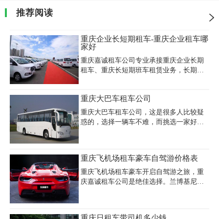
推荐阅读
重庆企业长短期租车-重庆企业租车哪
家好
重庆嘉诚租车公司专业承接重庆企业长期
租车、重庆长短期班车租赁业务，长期向
各类中外资企业，事业单位、政府机关、
大专院校、民间团体等，提供各类长短期
重庆大巴车租车公司
班车租赁业务，以及长短期固定线路的接
送。我们将根据您不同的需要来制定不同
重庆大巴车租车公司，这是很多人比较疑
的规模等级;并根据您的具体需要和路线来
惑的，选择一辆车不难，而挑选一家好的
为您度身定制班车的接送计划。使您的企
公司是很难抉择的。又因为现在普遍大巴
业形象达到更高境界的同时，让员工得到
车的运用率都越来越广泛，很多人选择它
最大的关怀，并节省宝贵的资金和时间。
的原因无非有以下几点：
重庆飞机场租车豪车自驾游价格表
重庆飞机场租车豪车开启自驾游之旅，重
庆嘉诚租车公司是绝佳选择。兰博基尼
Aventador 日租约 15000 - 20000 元，其炫
酷超跑造型与超强动力，可让您尽享速度
与激情。劳斯莱斯幻影日租 25000 - 35000
重庆日租车带司机多少钱