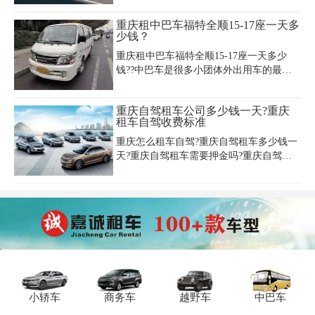
800元/天，别克GL8豪华型9座商务车日租
价格约400-700元/天。重庆租车公司9座报
重庆租中巴车福特全顺15-17座一天多
价通常包含车辆、司机和油费等基础服
少钱？
务，部分高端车型如奔驰V260九座版日租
重庆租中巴车福特全顺15-17座一天多少
费用可达900元/天。重庆9座车租赁费用在
钱??中巴车是很多小团体外出用车的最佳
节假日可能上涨，建议提前预订。重庆带
选择，人们现在不止关注中巴车的外形，
司机9座车租价中，正规租赁公司如重庆尊
内饰之外。更关注的是中巴车的价格，相
荣汽车销售有限公司提供全新车辆和优质
重庆自驾租车公司多少钱一天?重庆
对来说外面的报价没有一个具体的标准，
服务，重庆神行者汽车销售服务有限公司
租车自驾收费标准
想要知道像考斯特、全顺这类车型的价格
也提供专业9座商务车租赁服务。重庆9座
请往下看。
商务车
重庆怎么租车自驾?重庆自驾租车多少钱一
天?重庆自驾租车需要押金吗?重庆自驾租
车平台app哪个好?重庆租车公司那么多，
重庆自驾租车哪家好?重庆租车公司是专业
的重庆自驾租车公司，是价格实惠的重庆
自驾租车平台，在重庆自驾租车网上可以
查询到各类车型出租自驾的价格，了解到
重庆租车自驾收费标准。
小轿车
商务车
越野车
中巴车