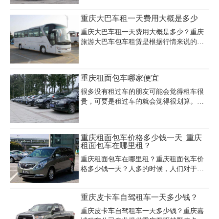
车型。以下是重庆租车公司提供的重庆租
商务车价格表：
重庆大巴车租一天费用大概是多少
重庆大巴车租一天费用大概是多少？重庆
旅游大巴车包车租赁是根据行情来说的，
25座35座45座金龙、宇通大巴，重庆大巴
车租赁价格在1000-2000元一天，公里数每
天8小时100公里左右，具体价格根据行
重庆租面包车哪家便宜
程、淡旺季度报价，报价含油费和司机工
资，不含过桥路费和司机食宿费。下面是
很多没有租过车的朋友可能会觉得租车很
重庆租车公司提供的部分大巴车租车价格
贵，可要是租过车的就会觉得很划算。不
及性能介绍，仅供参考：
管你是在重庆旅游开会或者接待，租车都
是最方便最省心的选择。在重庆大多数租
车的朋友都会选择商务车，那么重庆租面
重庆租面包车价格多少钱一天_重庆
包车哪家便宜肯定是用户关心的问题。
租面包车在哪里租？
重庆租面包车在哪里租？重庆租面包车价
格多少钱一天？人多的时候，人们对于面
包车会比较看好，面包车或商务面包车有
很多不同的座次，有些面包车是七座的，
重庆皮卡车自驾租车一天多少钱？
有些面包车是十几座的，人们可以根据旅
游人数的多少来决定到底选择多少座次的
重庆皮卡车自驾租车一天多少钱？重庆嘉
面包车。那么重庆租面包车价格是多少