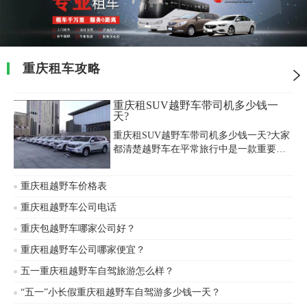
重庆租车攻略
重庆租SUV越野车带司机多少钱一
天?
重庆租SUV越野车带司机多少钱一天?大家
都清楚越野车在平常旅行中是一款重要的
车型，特别是走高原山区，重庆租越野车
自驾是最好的选择。最美的观景大道，汇
重庆租越野车价格表
聚山山水水让您一饱眼福。对于沿途一些
险要路段是不可预估的，再加上长时间的
重庆租越野车公司电话
雨季路面湿滑，对于首次有高原反应的人
重庆包越野车哪家公司好？
群不请一个司机怎么能行?
重庆租越野车公司哪家便宜？
五一重庆租越野车自驾旅游怎么样？
“五一”小长假重庆租越野车自驾游多少钱一天？