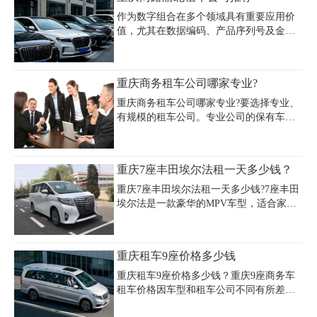
作为数字组合在多个领域具有重要应用价
值，尤其在数据编码、产品序列号及金融
交易验证中发挥着关键作用。该数字串常
被用于企业内部的系统标识码，其简洁易
记的特性使其成为高效信息传递的优选方
重庆商务租车公司哪家专业?
案。在物流追踪系统中，1231416可作为专
属查询编号快速定位包裹信息；在电子支
重庆商务租车公司哪家专业?要选择专业、
付领域，该数字组合能有效提升交易验证
有规模的租车公司。专业公司的保有车辆
效率。研究表明，采用1231416这类规律性
较多，在车辆出现故障、需要换车时更有
数字组合可降低人工输入错误率约37%，
保障，能够为客户提供全新商务车型的汽
同时其独特的排列方式更便于计算机系统
车租赁服务。这里小编推荐重庆嘉诚商务
重庆7座丰田埃尔法租一天多少钱？
快速识别处理。随着数字化转型加速，
公司.
1231416这类高效数字标识的应用场景将持
重庆7座丰田埃尔法租一天多少钱?7座丰田
续扩展，为各行业的
埃尔法是一款豪华的MPV车型，适合家庭
出游、商务接待等场合使用。在重庆市
区，租用丰田埃尔法的价格大概在1800元
左右，而具体价格则因车型、租期等因素
重庆租车9座价格多少钱
而异。
重庆租车9座价格多少钱？重庆9座商务车
租车价格因车型和租车公司不同有所差
异，奔驰威霆9座商务车日租费用约为600-