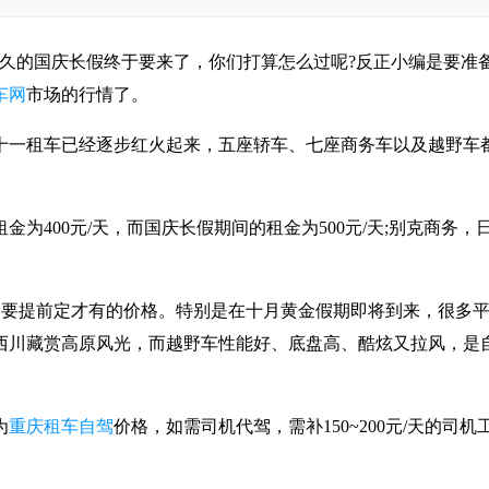
久的国庆长假终于要来了，你们打算怎么过呢?反正小编是要准
车网
市场的行情了。
一租车已经逐步红火起来，五座轿车、七座商务车以及越野车
。
400元/天，而国庆长假期间的租金为500元/天;别克商务，
而且是要提前定才有的价格。特别是在十月黄金假期即将到来，很多
西川藏赏高原风光，而越野车性能好、底盘高、酷炫又拉风，是
为
重庆租车自驾
价格，如需司机代驾，需补150~200元/天的司机