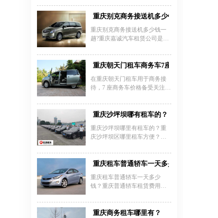
租车选择，从经济型轿车到宽
敞的SUV如吉利银河L7等车型
重庆别克商务接送机多少钱
应有尽有。包车服务尤其受欢
重庆别克商务接送机多少钱一
迎，专业司机陪同可避免景区
趟?重庆嘉诚汽车租赁公司是重
堵车困扰，费用约500元/天（含
庆市大型的汽车租赁企业.公司
8小时200公里），适合前往武
地处重庆市繁华商务圈,交通便
隆天生三桥、乌江画廊等周边
利,网络发达,为您的出行创造了
重庆朝天门租车商务车7座商务接待价格
景点。自驾路线推荐包含龚滩
一个非常必要的环境.自驾价格
古镇两天一夜行程，沿途可体
在重庆朝天门租车用于商务接
￥450-600/天，接机/送机：240-
验长江与乌江的壮丽风光。本
待，7 座商务车价格备受关注，
300元/趟(备注：只限市区，已
地租车公司如重庆嘉诚租车提
重庆朝天门租车商务车 7 座价
含车费，燃油费，停车费和司
供送车上门、机场、高铁站免
格表一览、重庆朝天门租车价
机服务费;不含过路、过桥费)。
费取还车等便捷服务。
格表一览、重庆朝天门租车商
重庆沙坪坝哪有租车的？
务车 7 座、重庆朝天门租车商
重庆沙坪坝哪里有租车的？重
务接待这些关键词很关键。重
庆沙坪坝区哪里租车方便？重
庆嘉诚租车公司（023 -
庆市沙坪坝区租车公司电话号
45616290）为您服务。别克
码多少？重庆市沙坪坝区租车
GL8 7 座商务车日租约 700 -
公司价格多少钱一天？重庆租
重庆租车普通轿车一天多少钱？重庆普通
900 元，车内舒适豪华，配置高
车公司主要面对包括重庆沙坪
端。本田奥德赛 7 座商务车日
重庆租车普通轿车一天多少
坝区在内的重庆主城区内的社
租大概 800 - 1000 元，车辆性能
钱？重庆普通轿车租赁费用多
会各界需要用车的人士提供机
稳定，储物空间足。上汽大通
少？租赁的轿车品牌知名度高
场接送、包车、自驾租车、商
G10 7 座商务车日租在 600 - 800
又是新车的话，那么价格就会
务用车、婚庆礼车及旅游车，
元，性价比高。车辆都定期保
比较高。如果选择的汽车是使
重庆商务租车哪里有？
提供多种优质周到的汽车租赁