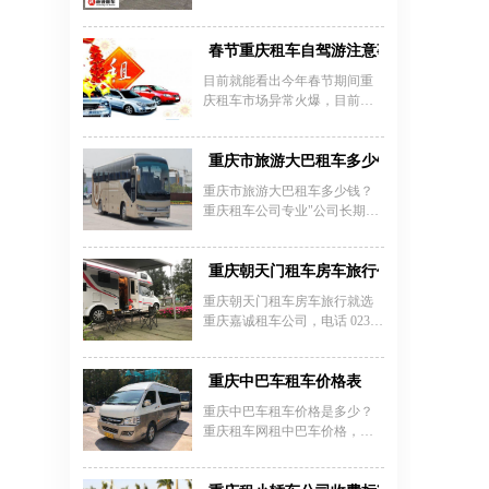
车，旅游用车，租车仍然是众
一天多少钱呢?
人之选。因此，不管是过去、
现在、未来，怎么选择靠谱的
春节重庆租车自驾游注意事项
重庆租车公司将一直是热点话
目前就能看出今年春节期间重
题，备受人们关注。
庆租车市场异常火爆，目前很
多租车公司都收到了各地的预
约租车订单，租车的人虽多，
但一定要有租车技巧，特别是
重庆市旅游大巴租车多少钱？
第一次租车的客户，对租车办
重庆市旅游大巴租车多少钱？
理流程非常有必要深入了解。
重庆租车公司专业"公司长期承
那么春节期间重庆汽车租赁需
接商务会议旅游等用车服务、
要注意些什么?
接送机服务、长期包车、班车
租赁 、涉外包车、企业租车、
重庆朝天门租车房车旅行价格表
机场接送、汽车租赁、长途往
重庆朝天门租车房车旅行就选
返、旅游租车、会议租车、商
重庆嘉诚租车公司，电话 023 -
务租车、演唱会包车、长短租
45616290。重庆朝天门租车房
带驾、点对点接送、司机租赁
车价格表在此，小型拖挂式房
等汽车租赁服务。重庆旅游大
车日租约 600 元，空间虽紧凑
重庆中巴车租车价格表
巴租车公司电话023-45616290
但能满足基本需求，适合情侣
重庆中巴车租车价格是多少？
出行。C 型自行式房车一天
重庆租车网租中巴车价格，一
1000 元左右，车内设施齐全，
般说来大概是1000元1天左右，
有独立卧室、卫生间和厨房，
绝大多数的租车公司都在这一
乘坐舒适。B 型自行式房车日