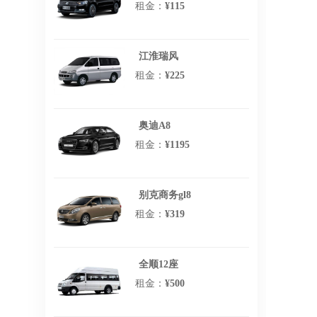
租金：
¥115
江淮瑞风
租金：
¥225
奥迪A8
租金：
¥1195
别克商务gl8
租金：
¥319
全顺12座
租金：
¥500