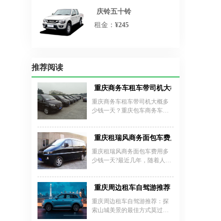
庆铃五十铃
租金：
¥245
推荐阅读
重庆商务车租车带司机大概多少钱一天？
重庆商务车租车带司机大概多
少钱一天？重庆包车商务车带
司机费用多少？在重庆，租车
行业可以算得上是比较火爆的
行业了。从重庆分布的租车公
重庆租瑞风商务面包车费用
司，及涉及的服务行业，我们
重庆租瑞风商务面包车费用多
便可以看出，各行业用车的广
少钱一天?最近几年，随着人们
泛，才得以促成如今上百家的
生活水平的提高，愿意租车出
租车公司。特别是商务车的租
行的朋友越来越多，以至租车
赁，尤其受欢迎，不管是会议
公司的发展很快，给人们的出
重庆周边租车自驾游推荐
用车还是会展租车，又或是公
行带来了很多的方便，租车自
司接送用车，商务车都是不错
重庆周边租车自驾游推荐：探
驾游近年来成为人们比较受欢
的选择。
索山城美景的最佳方式莫过于
迎的旅游方式之一。
自驾出行，重庆提供多样化的