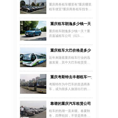
养，在重
用年限比较长，而且车型比较
业务。
重庆商务租车哪里有?重庆哪里
普通的话，那么当然价格就会
租车便宜?重庆商务租车找专业
比较经济实惠。所以重庆租小
大型的租车公司更靠谱!重庆商
轿车费用是要根据个人选择的
务租车就到重庆租车公司，为
车型来决定的。今天来分享重
您提供3年内新车，车险齐全额
重庆租车朗逸多少钱一天
庆租普通轿车价格表。
度高，可自驾，也可配备专业
重庆租车朗逸多少钱一天？重
司机，向各类企事业单位、院
庆嘉诚租车公司（023-
校，中外公司以及个人提供在
45616290）提供高性价比的大
线预定商务考察、参观、会
众朗逸租赁服务，日租金价格
议、展览包车的业务，并为您
根据车型配置及租期灵活调
重庆租车大巴价格是多少？
准备了豪华气派的商务车辆和
整，经济型朗逸日租约160-300
体面周到的司机。
近年来随着重庆租车行业的迅
元，舒适型配置日租价格在300-
速发展，其中大巴车租赁受到
500元区间。作为重庆本地专业
很多事业单位以及团体旅游的
租车品牌，公司车辆均为3年内
青睐。重庆租车一般多少钱一
准新车，每台车均经过58项安
天?这是租车人士比较关心的问
重庆考斯特去丰都租车一天多少钱?
全检测并配备全险，确保车况
题。一般来说大巴车的价格都
优良且驾驶安全无忧。大众朗
考斯特作为中巴车的首选商务
是跟车型有一定的关系，车辆
逸凭借宽敞空间、1.6L自动挡的
车，成为很多人旅游出行的首
好，核载人数多的一般的价格
平顺操控和低油耗特性，成为
选车型，丰都作为国家一类口
都会高上一些。
家庭出游、商务代步的热门选
岸，水陆交通四通八达，境内
择，尤其适合重庆市区及周边
长江岸线47公里，万吨巨轮常
靠谱的重庆汽车租赁公司
自驾游场景。租车流程便捷支
年通航，是天然的邮轮母港，
租车的热潮一直未褪。春夏秋
持免押金服务，提供24小时客
也是很多人心目中的理想旅游
冬，四季轮回，不管是商务用
服咨询与
之地，重庆考斯特去丰都租车