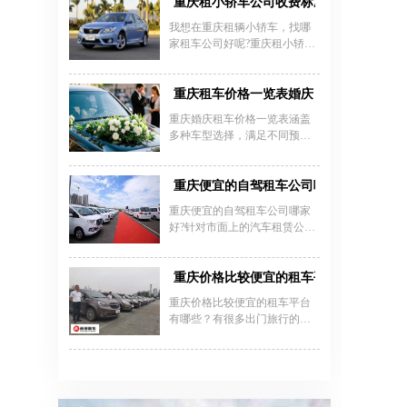
价格标准上下浮动，不过有一
重庆租小轿车公司收费标准
租 800 元，兼具小巧灵活与一
些比较大型的租车公司，可能
定的功能性。重庆朝天门租车
我想在重庆租辆小轿车，找哪
租赁价格会稍微有一些变动，
选择多样，重庆朝天门租车房
家租车公司好呢?重庆租小轿车
可能会稍微高一些。
车旅行价格和重庆朝天门租车
多少钱一天?重庆租小轿车价格
价格表因车而异，我们有优质
及押金的收费标准是什么?第一
车辆和周到服务，欢迎来电开
次租车一定要了解清楚，以免
重庆租车价格一览表婚庆
启房车之旅。
多花冤枉钱。现在我们就来说
重庆婚庆租车价格一览表涵盖
说重庆租小轿车费用的计费模
多种车型选择，满足不同预算
式，怎么才能节约重庆租车费
需求，主流车型如宝马3系日租
用。
约300-600元，奥迪A4日租450
元，奔驰E系710元，商务车别
重庆便宜的自驾租车公司哪家好？
克GL8约500-600元。高端车型
重庆便宜的自驾租车公司哪家
如保时捷718日租800-2000元，
好?针对市面上的汽车租赁公司
兰博基尼、法拉利等超跑日租
频繁的出现，那么怎样在众多
3000-7000元，劳斯莱斯古思特
的公司中选择一家好的公司服
则需4000元/天。价格受车型档
务。都知道现在各行各业“服务”
重庆价格比较便宜的租车平台_重庆嘉诚
次、租赁时长、淡旺季影响显
都在放在首位，当然汽车租赁
著，例如节假日可能上涨300-
重庆价格比较便宜的租车平台
行业也不例外。那怎么选择租
1000元。重庆知名租车公司如
有哪些？有很多出门旅行的朋
车服务的好坏?怎样判断?
嘉诚租车等提供透明报价及套
友们来到一个新城市经常会选
餐服务，含油费、司机工资、
择租车自驾游,那么租车平台哪
保险等费用，部分企业支持车
个便宜靠谱,重庆租车价格比较
队组合定制，如奔驰S级车队或
便宜的租车平台推荐重庆嘉诚
宝
租车公司，下面是重庆嘉诚租