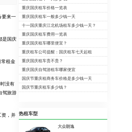
想开车出游或者是想开车回家
重庆国庆租车价格一览表
的话就会选择租车出游，那么
重庆国庆租车划算吗？重庆国
备要来一
重庆国庆租车一般多少钱一天
庆租车多少钱一天？重庆嘉诚
租车公司(以下简称租车)专门推
十一国庆重庆江北机场租车多少钱一天？
出“重庆租车国庆大放价”活动，
重庆国庆租车费用一览表
一批全新特价车型等您驾驭!重
都是国庆
庆国庆租车费用一览表如下：
重庆国庆租车哪里便宜？
重庆租车公司提醒：国庆租车七天起租
重庆国庆租车贵不贵？
日常租金
重庆国庆自驾游租车哪家便宜
国庆节重庆租商务车价格是多少钱一天
平时没有
国庆节重庆租车多少钱？
自驾旅游
热租车型
工资，并
大众朗逸