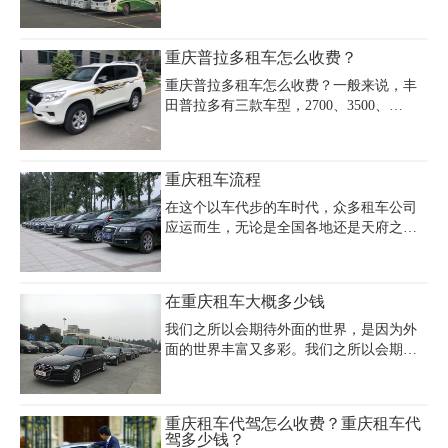
车如法拉利488日租高达7000-12000元。租
靠谱!重庆大巴租车就到重庆租车公司，为
车费用还受季节影响，旺季价格上涨
您提供各类高中低端大巴车租赁服务，车
10%-30%，且需注意超时费（30元/小时
险齐全额度高，重庆租车公司为各大企事
重庆普拉多租车怎么收费？
起）及里程限制（日租200-300公里）。推
业单位、机关部门及社会团体、院校及个
荐选择重庆
人提供旅游线路的往返车辆业务、机场接
重庆普拉多租车怎么收费？一般来说，丰
送、商务用车、会务用车、婚礼租车及旅
田普拉多有三款车型，2700、3500、
游包车长期或短期的汽车租赁业务!企业班
4000，三款车型外观内饰大致相同，只是
车，上下班搭乖，酒店接送，个人包车、
排量和动力略有差别，所有价格有点变
可以天租月租和年租, 24小时为您服务随叫
化。那么重庆普拉多租车价格是多少钱一
重庆租车流程
随到价格合理公道。
天呢？
在这个以车代步的车时代，众多租车公司
应运而生，无论是全国各地还是天府之国
重庆，租车公司如雨后春笋一般，不断的
发展起来。那么重庆租车流程有哪些？重
庆租车需要办理哪些手续？重庆租车的具
在重庆租车大概多少钱
体步骤是怎样的？
我们之所以会期待外面的世界，是因为外
面的世界丰富又多彩。我们之所以会期待
便利的出行，是因为花费太多的时间在出
行上。毫无疑问，当我们享受了便利的出
行方式，生活品质也会相应提高。为了能
重庆租车代驾怎么收费？重庆租车代
够获得租车服务，便也对重庆租车价格及
驾多少钱？