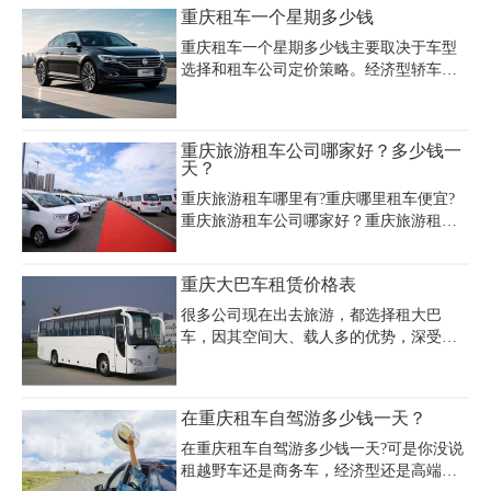
验包车服务经验的租车，是值得你包车旅
重庆租车一个星期多少钱
普通越野车，奔驰大G凭借霸气外观和卓越
游包车出行的好选择。
性能成为山城高端出行的热
重庆租车一个星期多少钱主要取决于车型
选择和租车公司定价策略。经济型轿车如
大众朗逸、别克凯越等，日租金约160-200
元，周租价格约1000-1400元；商务车如别
克GL8日租400-500元，周租约2800-3500
重庆旅游租车公司哪家好？多少钱一
元；豪华车型如奔驰E级、宝马5系等日租
天？
700-1300元，周租约4900-9100元。部分租
重庆旅游租车哪里有?重庆哪里租车便宜?
车公司如重庆嘉诚租车提供长租优惠，周
重庆旅游租车公司哪家好？重庆旅游租车
租价格比单日叠加更划算，例如丰田RAV4
需要多少钱一天？重庆旅游租车找专业大
周租价格可低至1800元。此外，重庆嘉诚
型的租车公司更靠谱!重庆旅游租车就到重
租车等企业针对商务MPV推出套餐服务，7
重庆大巴车租赁价格表
庆租车公司，为您提供3年内新车，车险齐
座奔驰V260周租约10500元，含100公里
全额度高，可自驾，也可配备专业司机，
很多公司现在出去旅游，都选择租大巴
重庆旅游租车电话：023-45616290.
车，因其空间大、载人多的优势，深受企
业的租车喜爱。目前大巴车租车一般有金
龙海狮14座、厦门金龙、丰田考斯特、卡
斯鲍尔等大巴车；为了让企业更方便租大
在重庆租车自驾游多少钱一天？
巴车，了解大巴车租车行情，渝业网特整
理大巴车租车价格表，希望对大家选车，
在重庆租车自驾游多少钱一天?可是你没说
有一定帮助。
租越野车还是商务车，经济型还是高端