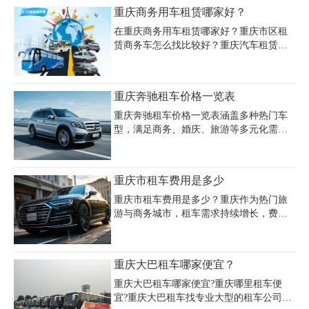
车及商务车型，日租价200-550元/天。重庆
重庆商务用车租赁哪家好？
大学城附近租车公司推荐重庆嘉诚租车，
作为重庆租车公司排名前十企业，其车型
在重庆商务用车租赁哪家好？重庆市区租
涵盖紧凑型轿车、中高端商务车及19座丰
赁商务车怎么找比较好？重庆汽车租赁哪
田考斯特等，主城区支持上门取还车服
家好？这一些对于初次租车的企业来说是
务，车龄3年内且保险齐全，保障用户出行
很纠结的事情，以下重庆租车小编就给大
安全。重庆租车市场以经济型轿车为主，
家讲一讲如何了解一家租车公司好不好以
重庆奔驰租车价格一览表
如大众捷达、丰田威驰等日租价约200-400
及如何租赁到合适的商务用车。
元，长租或月租可享更低折扣，满足学
重庆奔驰租车价格一览表涵盖多种热门车
生、企业及
型，满足商务、婚庆、旅游等多元化需
求。以重庆嘉诚租车等主流租车公司报价
为例，奔驰C级日租金约450-500元，E级为
600-800元，S级高端车型如S450日租达
重庆市租车费用是多少
1500元商务车型中，7座奔驰V260和威霆日
租约800元，9座威霆价格相近，而改装迈
重庆市租车费用是多少？重庆作为热门旅
巴赫版7座车型日租达1200元豪华越野车如
游与商务城市，租车需求持续增长，费用
奔驰G63日租约1800-4000元，电动车型仰
因车型、品牌、租期及服务类型差异显
望U8为1500元/天价格受车型新旧、租赁时
著。经济型小车如长安悦翔日租金约100-
长、季节供需影响显著，旺季可能上涨
150元，舒适型如日产轩逸180-260元，豪
重庆大巴租车哪家便宜？
10%-20%。多数公司提供含司机服务，日
华车型如奥迪A3达300-500元。商务车租赁
租含8小时100
中，别克GL8带司机日租金600-800元，奔
重庆大巴租车哪家便宜?重庆哪里租车便
驰V级等高端车型则需600-2000元，超级跑
宜?重庆大巴租车找专业大型的租车公司更