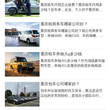
相关费用比较上心。
重庆租车代驾怎么收费？重庆租车代驾多
少钱？近年来，企业、个人对于重庆租车
行带来的便宜，一直是喜闻乐见的。即使
是没有驾照的朋友，也可以享受这一便
重庆租商务车哪家公司好？
利，无论是商务接待、企业用车还是个人
用车，代驾服务直接让我们有了车辆又有
重庆租商务车哪家公司好？我公司商务车
了司机，相信你一定想知道重庆代驾租车
型：奔驰S600、奔驰S320、丰田海狮、大
公司费用多少?。下面我们就来了解一下重
众凯路威、阁瑞斯、江淮瑞风、别克GL8
庆代驾租车公司价格：
即商务舱等。同时，本公司为了给来重庆
的团体客户提供旅游和出差便捷服务，还
重庆租车奔驰大g多少钱
提供了20座～50座的大型客车。公司因服
务周到，诚实守信，受到了广大消费者和
重庆租车奔驰大G多少钱？作为顶级豪华越
合作伙伴的的一致好评和称赞。
野车型，奔驰大G在重庆的租赁价格根据车
型配置和租期长短有所差异。日租价格通
常在1000-3000元/天区间浮动，其中奔驰
G63等高性能版本日租价格可达1500-3000
重庆包车公司哪家好？
元/天。若选择月租方式，奔驰大G的月租
价格约为3000-6000元/月，具体费用需根据
包车外出旅游既时尚又安全，重点是还可
车况和租期长短确定。重庆多家高端租车
以玩的非常的轻松，是现在小团队出行的
公司提供奔驰大G租赁服务，包含婚庆用
最优选择。那么重庆包车公司哪家好？重
车、商务接待等场景，部分套餐还包含专
庆包车公司我推荐十余年汽车租赁行业经
业司机服务，费用约1100-1300元/天。相比