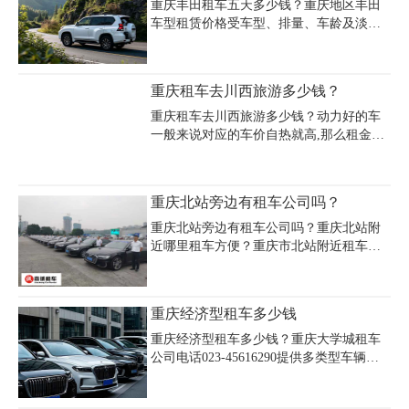
元/天，重庆奔驰威霆，9座，租赁价格900
重庆丰田租车五天多少钱？重庆地区丰田
元/天，重庆奔驰唯雅诺，7座，租赁价格
车型租赁价格受车型、排量、车龄及淡旺
900元/天，重庆丰田海狮，14~17座，租赁
季影响较大，主流越野车如丰田霸道（普
价格800~1200元/天重庆商务车租车公司电
拉多）日租价集中在600-1200元/天，若选
话023-45616290
择2.7L或3.5L排量车型，五天基础租金约
重庆租车去川西旅游多少钱？
为3000-6000元，长租可享折扣优惠。商务
车型如埃尔法日租高达2000元，轿车凯美
重庆租车去川西旅游多少钱？动力好的车
瑞约500元/天，而中巴车考斯特日租700-
一般来说对应的车价自热就高,那么租金也
1200元。淡季（如冬季）或非节假日价格
是随车价而定,单租金就比较高了。去 川西
下浮10%-20%，需司机代驾则额外支付
多为山路高原地区,租车车型以越野车为
150-300元/天。建议提前通过正规公司预
主，重庆租车去川西环线价格是涵盖低端
重庆北站旁边有租车公司吗？
订，对比车型车况、保险条款及异地还车
车型500-600元，中端车型700-900元/天，
费用，结合行程选择性价
高端车型800-1200元/天。
重庆北站旁边有租车公司吗？重庆北站附
近哪里租车方便？重庆市北站附近租车公
司电话号码多少？重庆市北站附近租车公
司价格多少钱一天？重庆租车公司主要面
对包括重庆北站在内的重庆主城区内的社
重庆经济型租车多少钱
会各界需要用车的人士提供长租短包、单
位用车、企业包车、会议接待、考察展
重庆经济型租车多少钱？重庆大学城租车
览、旅游包车、机场接送、婚嫁、宴请、
公司电话023-45616290提供多类型车辆租
接待客户，诚信价格、车新价优、优质服
赁服务，价格优惠且支持带司机服务，覆
务！
盖大众朗逸、宝来、别克GL8等经济型轿