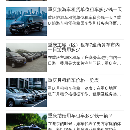
型如依维柯欧胜日租600-800元，高端车型
重庆旅游车租赁单位租车多少钱一天
如奔驰威霆日租800-1200元。部分公司提
供包月服务，如别克GL8月租约8500元，
重庆旅游车租赁单位租车多少钱一天？重
福特全顺月租6500-7500元，包含司机服务
庆旅游车租赁价格因车型和服务内容而
则月租增加至7500-9000元。租车费用受淡
异，轿车日租费用约300-400元，商务车日
旺季、里程限制、保险等因素影响，建议
租费用约500-800元。大巴车租赁价格根据
提前咨询确认细节。重庆嘉诚租车等专业
座位数不同有所区别，中型大巴（20-30
重庆主城（区）租车7坐商务车市内
租车公司提供多种车型选择，车辆均经过
座）日租约700-900元，大型大巴（40-50
一日游费用多少
严格检测并配备全险，支持自
座）日租约900-1200元。单位租车费用报
在重庆主城区租车 7 座商务车进行市内一
价包含车辆、司机和油费等基础服务，若
日游，费用是大家关注的问题，重庆主城
需导游、餐饮等增值服务费用会相应增
区租车 7 座商务车费用多少、重庆主城区
加。重庆旅游车包车多少钱一天取决于租
租车费用多少、重庆主城区租车 7 座商务
期长短，长期租赁通常比短期租赁更优
重庆月租租车价格一览表
车、重庆主城区租车市内一日游这些关键
惠。重庆大巴车租赁价格表和旅游车租赁
词备受关注。重庆嘉诚租车公司（023 -
公司报价建议提前咨询比较，节假日可能
重庆月租租车价格一览表：在重庆地区，
45616290）能满足需求。别克 GL8 日租约
价格上涨
租车月租价格根据车型、租期及服务类型
500 - 700 元，车内宽敞舒适，配置齐全。
差异显著，经济型轿车如大众朗逸、捷达
本田奥德赛日租大概 550 - 750 元，性能稳
等月租价格约2000-4800元，中型车如帕萨
定，储物空间充足。上汽大通 G10 日租在
特、迈腾等月租约6600-9000元。7座商务
重庆结婚用车租车多少钱一辆？
450 - 600 元，性价比高。车辆都有定期保
车需求旺盛，别克GL8月租8000-15000元，
养，在重庆主城区租车 7 座商务车
豪华车型如丰田普拉多2.7L月租12800-
在迎亲的时候，婚车代表了男方家庭的体
18800元，奥迪A6约7000-12000元。长期租
面，所以很多人都舍得花钱来租赁婚车，