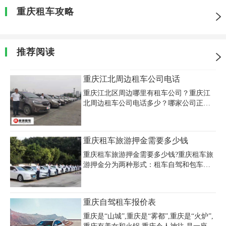
重庆租车攻略
推荐阅读
重庆江北周边租车公司电话
重庆江北区周边哪里有租车公司？重庆江
北周边租车公司电话多少？哪家公司正规
靠谱？重庆江北区租车公司价格多少钱一
天？重庆嘉诚租车公司位于重庆市江北区
金源路66号欧鹏K城4栋26-5，主要面向包
重庆租车旅游押金需要多少钱
括重庆江北区在内的重庆主城区内的社会
各界需要用车的人士提供自驾租车，商务
重庆租车旅游押金需要多少钱?重庆租车旅
租车，会议租车，展会租车，机场接送，
游押金分为两种形式：租车自驾和包车代
婚庆租车，企业长租，通勤班车，旅游包
驾游。一般只有租车自驾才需要交押金，
车，长途包车等用车服务。
至于重庆租车旅游押金需要多少钱，就要
看您所租车型的价值了。
重庆自驾租车报价表
重庆是“山城”,重庆是“雾都”,重庆是“火炉”,