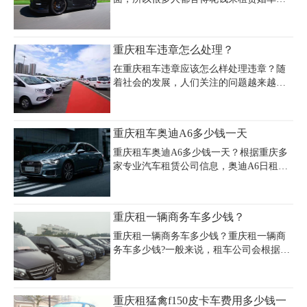
赁可享优惠，如年租车型提供全新车辆保
希望让排场变得更好起来。现在市场上面
障。重庆嘉诚租车公司提供多样化车型及
大部分租车公司都愿意提供婚车租赁的服
透明报价，涵盖经济轿车、SUV、豪华商
务，现在我们一起来了解一下重庆租赁婚
重庆租车违章怎么处理？
务车，配备专业司机服务，月租方案灵
车用车怎么样？重庆结婚用车租车多少钱
活，含保险及24小
一辆？
在重庆租车违章应该怎么样处理违章？随
着社会的发展，人们关注的问题越来越广
泛，其中在重庆租车违章应该怎么样处理
违章也是人们着重关注的问题，为了帮助
大家解决这方面的问题，小编整理了这方
重庆租车奥迪A6多少钱一天
面的知识，希望可以给大家带来帮助。
重庆租车奥迪A6多少钱一天？根据重庆多
家专业汽车租赁公司信息，奥迪A6日租价
格通常在400-700元/天，具体费用因车型配
置、租赁时长和服务模式而异。自驾租车
基础价为600元/天（含8小时300公里），
重庆租一辆商务车多少钱？
超时按50元/小时、超公里按2元/公里计
费，婚庆租赁套餐约600元/天（含8小时50
重庆租一辆商务车多少钱？重庆租一辆商
公里及司机服务）。淡季或长租（月租/年
务车多少钱?一般来说，租车公司会根据车
租）可享折扣，而节假日及旅游旺季价格
型、配置、性能等方面进行收费，具体价
可能上浮20%-30%。重庆奥迪A6租赁费用
格还要看租车公司的报价。如果是长途出
包含车辆保险、基础油费及高速通行费，
行，一般租车公司会给出最低价格。下面
重庆租猛禽f150皮卡车费用多少钱一
部分公司提供3年内新车、高额商业险
小编提供一组日租价格(元/天起)数据仅供