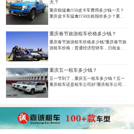
天？
（50-100万保额）及24小时救援
参考.
重庆租猛禽f150皮卡车费用多少钱一天？
重庆皮卡车猛禽f150出租报价多少？重庆
嘉诚租车公司专业出租皮卡车，日租、月
租、年租、可带司机,，承接各类大型项目
重庆春节旅游租车价格多少钱？
招标、欢迎广大客户咨询，少去买车和保
养维护的的烦恼。重庆市出租皮卡福特猛
重庆春节旅游租车价格多少钱?重庆春节旅
禽(乘坐5人3.5T手自一体)￥1200-1500元/
游租车价格：普通经济型轿车，日租金根
天(长租价格面议)
据租期长短200-300元/天区间。中档轿车
300-600元/天区间，中档商务车500-700元/
天区间。豪华车800-1500元/天之间。普通
重庆五一租车多少钱？
商务车价格在400-500元/天区间。租车时间
越长，价格越低。春节租车重庆嘉诚可以
五一节到了，重庆五一租车多少钱？五一
提供车型有：标致、捷达、迈腾、凯美
重庆租车还是租车公司好!重庆租车公司为
瑞，天籁，雅阁，蒙迪欧，凯越，伊兰
您提供各类高中低档轿车、商务车、越野
特，悦动，雪铁龙世嘉、本田CRV、汉兰
车租赁服务，车况良好，保险齐全，让您
达、普拉多、陆地巡航舰，瑞风商务，别
的出行更安全！更放心！
克商务，九龙海狮15座，新骊威，丰田致
炫，卡罗拉等。