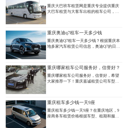
外地来重庆租车的朋友，如果不清楚重庆
重庆大巴班车租赁网是重庆专业提供重庆
包车带司机价格以及各个流程的可以看这
大巴车租赁与大客车出租的租车公司，主
里。
要服务包括：重庆大巴租赁，重庆班车租
赁，重庆大客车出租，单位企业通勤班
车，重庆长途租车及商务会议租车等汽车
重庆奥迪q7租车一天多少钱
租赁业务，公司管理规范，服务周详，是
北京的优秀重庆汽车租赁企业之一，公司
重庆奥迪Q7租车一天多少钱？根据重庆本
拥有一批高素质的司机精干人才以保证您
地多家汽车租赁公司信息，奥迪Q7的日租
的出行安全，可根据您的行程制定全方位
价格通常在500元至800元之间，具体费用
一条龙服务方案，让您安心出行无后顾之
因车型配置、租期长短及服务类型而有所
忧!为您服务，我们很用心。
差异。例如，重庆嘉诚汽车租赁公司提供
重庆哪家租车公司服务好，信誉好？
奥迪Q7的日租服务，自驾方案包含24小时
用车及200-300公里里程，超程或超时将额
重庆哪家租车公司服务好，信誉好，希望
外计费，而带司机配驾服务则按8小时/
大家推荐一下！重庆嘉诚租赁公司车型齐
天、220公里基础里程计算，超时费为30
全，保证4年以内新车，车况安全有保障!
元/小时。部分公司还推出长期租赁优惠，
配套服务完善，临租、日租、周租、月
月租费用约1.2万至1.5万元，半年租金可降
租、年租任您选择!还可享送取车上门、异
重庆租车多少钱一天9座
至6万至7万元。租车时需注意费用通常不
地取还车、司机代驾等个 性 服 务!重庆嘉
含油费、过路费及停车费，建议选择提供
诚租赁公司以其优质的服务、合理的价格
重庆租车多少钱一天9座？在重庆地区，9
全险
赢得了广大消费者的肯定，一直是重庆租
座商务车租赁价格根据车型、租期和服务
车公司中的佼佼者。
内容有所不同。经济型车型如江淮瑞风
M4、福特全顺日租价格约400-600元，舒适