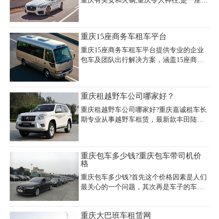
重庆有美女和火锅,重庆令人神往,是一座风
景秀美的城市。重庆旅游自驾租车现在也
是比较火热的阶段，半年时间过去了，给
自己的身心放个假来场自驾吧!那么重庆旅
重庆15座商务车租车平台
游自驾租车价格多少钱?以下是重庆租车提
供的重庆自驾租车报价表：
重庆15座商务车租车平台提供专业的企业
包车及团队出行解决方案，涵盖15座商务
车租赁、带司机服务等多样化需求。平台
车辆均经过严格检测，配备9成新及以上中
巴车型，确保舒适安全的乘坐体验。服务
重庆租越野车公司哪家好？
范围包括机场接送、商务接待、旅游团建
等场景，支持按小时、按天或长期租赁的
重庆租越野车公司哪家好?重庆嘉诚租车长
灵活定制方案。所有驾驶员均通过专业培
期专业从事越野车租赁，最新款丰田陆地
训，熟悉重庆复杂路况，并配备GPS导航
巡洋舰、三菱越野黑金刚、三菱帕杰罗、
与保险保障。价格方面采用面议机制，可
丰田沙漠王子、大众途观、本田CRV、现
根据行程时长、车型选择（如考斯特、九
代IX35、帕拉丁、汉兰达、路虎览胜、悍
重庆包车多少钱?重庆包车带司机价
龙商务等）提供个性化报价。目前主城区
马H2、宝时捷卡宴、北汽路霸、长丰猎
格
支持24小时服务及送车上门，满足企业客
豹、陆地巡洋舰、丰田新霸道、陆地巡洋
户高效出行的核心需求。
重庆包车多少钱?首先这个价格因素是人们
舰、三菱猎豹、勇士、陆地巡洋舰北汽陆
最关心的一个问题，其次再是车子的车况
霸、酷路泽、丰田普拉多、兰德酷路泽等
质量，以及租车公司规模好服务保障等问
等各种型号的越野车提供选择，全是车况
题。包车价格如遇节假日、特殊时间会有
好、两年以内的新车。
重庆大巴班车租赁网
所调整。不管是重庆本地租车也好，还是