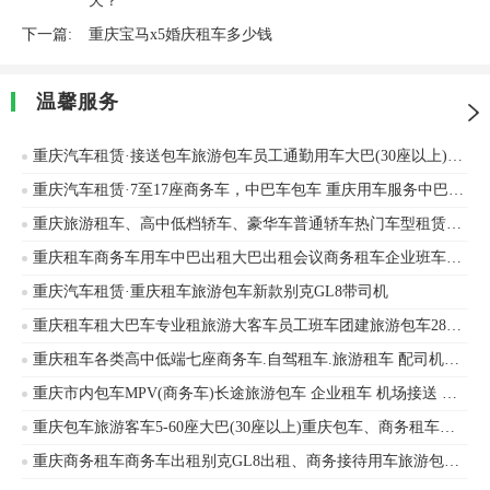
天？
下一篇:
重庆宝马x5婚庆租车多少钱
温馨服务
重庆汽车租赁·接送包车旅游包车员工通勤用车大巴(30座以上)专业15至55座大巴中巴
重庆汽车租赁·7至17座商务车，中巴车包车 重庆用车服务中巴车旅游包车商务用车
重庆旅游租车、高中低档轿车、豪华车普通轿车热门车型租赁奥迪、丰田等车辆出租
重庆租车商务车用车中巴出租大巴出租会议商务租车企业班车旅游包车
重庆汽车租赁·重庆租车旅游包车新款别克GL8带司机
重庆租车租大巴车专业租旅游大客车员工班车团建旅游包车28座50座57座
重庆租车各类高中低端七座商务车.自驾租车.旅游租车 配司机租车机场接送
重庆市内包车MPV(商务车)长途旅游包车 企业租车 机场接送 企业班车 带司机别克GL8出租
重庆包车旅游客车5-60座大巴(30座以上)重庆包车、商务租车、中巴考斯特、婚庆租车、旅游包车、单位班车安凯客车、海格客车等
重庆商务租车商务车出租别克GL8出租、商务接待用车旅游包车接送机