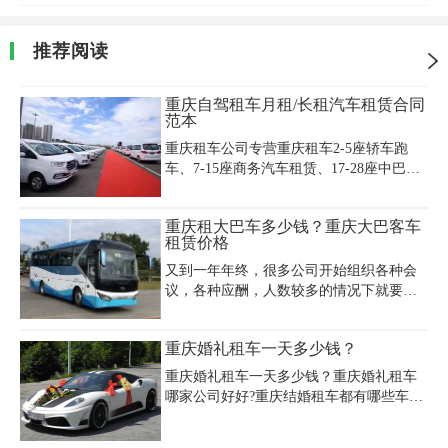
推荐阅读
重庆自驾租车月租/长租汽车租赁合同
范本
重庆租车公司专营重庆租车2-5座轿车跑
车、7-15座商务汽车租赁、17-28座中巴车
租赁、35-55座大巴车租赁、班车租赁、、
长途包车、重庆自驾租车月租/长租价格超
重庆租大巴车多少钱？重庆大巴客车
优惠，重庆自驾租车月租/长租电话023-
租赁价格
45616290，重庆自驾租车月租/长租汽车租
赁合同范本如下：
又到一年年终，很多公司开始组织各种会
议，各种应酬，人数较多的情况下就要用
到大巴车，那么租一辆大巴车要多少钱呢?
一般价格要确定人数而定，十几二十来个
重庆婚礼租车一天多少钱？
人租中巴，三四十个人租大巴，人数上确
定好了租相应的车辆，避免造成不必要的
重庆婚礼租车一天多少钱？重庆婚礼租车
浪费。下面小编为大家准备了一份大中巴
哪家公司好好?重庆结婚租车都有哪些车
车价格参考表。
型?婚礼租车价格贵吗?婚礼租车一般提前
多久预定?相信这些问题都是很多新人们或