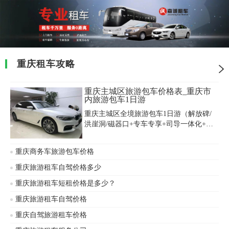
重庆租车攻略
重庆主城区旅游包车价格表_重庆市
内旅游包车1日游
重庆主城区全境旅游包车1日游（解放碑/
洪崖洞/磁器口+专车专享+司导一体化+土
著带您玩转重庆市内旅游包车1日游），重
庆租车公司是位于重庆主城去内的江北
重庆商务车旅游包车价格
区，重庆主城区旅游包车价格便宜，以下
是重庆市内旅游包车1日游价格表一览，我
重庆旅游租车自驾价格多少
们可以轻松了解到重庆主城区租车包车收
重庆旅游租车短租价格是多少？
费标准。
重庆旅游租车自驾价格
重庆自驾旅游租车价格