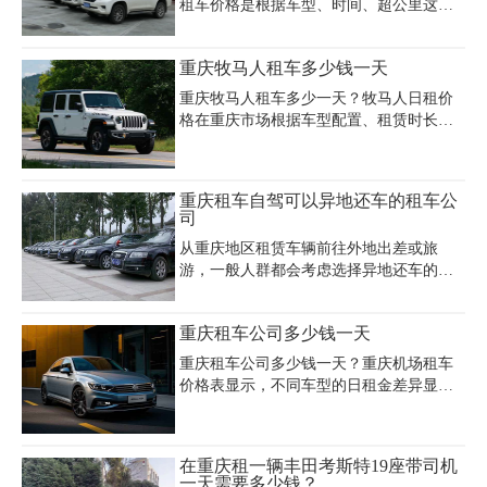
巴、旅游客车众多车型可供选择，重庆租
租车价格是根据车型、时间、超公里这些
车旅游价格明细表：
来决定的，中高端轿车价格大概在400~800
之间，商务车在400~1000之间不等，越野
重庆牧马人租车多少钱一天
车几百到上千的都有。重庆自驾租车网价
目表如下，供参考(淡旺季价格有所浮动)
重庆牧马人租车多少一天？牧马人日租价
格在重庆市场根据车型配置、租赁时长及
服务内容有所不同，基础款日租金约800元
起，长租或周租可享折扣优惠。重庆租车
公司如嘉诚租车等提供专业服务，涵盖带
重庆租车自驾可以异地还车的租车公
司机、保险、异地还车等选项，部分公司
司
针对外地客户推出满10天免接送机等增值
从重庆地区租赁车辆前往外地出差或旅
服务。Jeep牧马人凭借硬核越野性能，成为
游，一般人群都会考虑选择异地还车的方
川藏线穿越、户外探险的热门选择，租赁
式，人们认为这样可以大大的缩短自己行
时需注意押金（约2万元）及额外费用如油
程当中所需要花费的时间，让自己的旅途
费、超里程费。重庆越野车出租市场竞争
重庆租车公司多少钱一天
不那么的疲惫，而且一定程度上来说也节
激烈，建议对比多家公司报价与服务细
省了一些旅途当中的费用。重庆租车自驾
节，结合行程需求选择四驱版或高配车
重庆租车公司多少钱一天？重庆机场租车
可以异地还车的租车公司有哪些？重庆租
型，灵活搭配日租、月租方案，兼顾
价格表显示，不同车型的日租金差异显
车公司针对异地还车价格是怎么收费的？
著，经济型轿车如大众朗逸、别克凯越等
日租约160元，中高端商务车如别克GL8日
租400元、奔驰威霆700元，而丰田考斯特
在重庆租一辆丰田考斯特19座带司机
等中巴车日租可达1000元。重庆机场租车
一天需要多少钱？