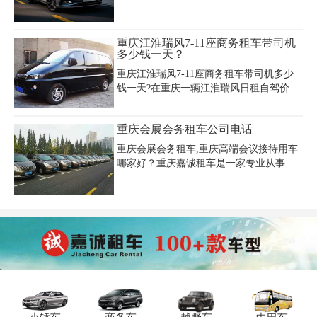
车型配驾包车服务;大巴,中巴,商务车,奔
风7座日租金280元起，中高端车型如别克
驰、奥迪、宝马、丰田、别克、现代、等
GL8日租400元、奔驰V260日租1500元，豪
轿车及别克GL8、奔驰、丰田海狮、考斯
华型丰田埃尔法日租1800-1900元，越野车
重庆江淮瑞风7-11座商务租车带司机
特等商务车和豪华大巴。
如丰田普拉多2.7L日租700元、4.0L达1000
多少钱一天？
元。租车服务包含日租自驾（限200-300公
重庆江淮瑞风7-11座商务租车带司机多少
里/天）与配驾（限220公里/天），超里程
钱一天?在重庆一辆江淮瑞风日租自驾价格
按1-5元/公里加收，另需支付5000-50000元
为280-300元/天，驾驶员代驾服务费200-
押金。重庆嘉诚租车公司提供主城区免费
300元/天，接送机价格为260元/趟，包含2
接送、机场交接及异地还车服务，会员可
重庆会展会务租车公司电话
小时30公里包含发票。
享免押金、价格优惠，其车型涵盖轿车、
越野
重庆会展会务租车,重庆高端会议接待用车
哪家好？重庆嘉诚租车是一家专业从事会
展、会务用车的汽车租赁服务公司。主要
承接中外资企业大型展会、企业年会、开
业庆典、婚庆礼仪等大型发布会用车。重
庆会展会务租车公司电话023-45616290