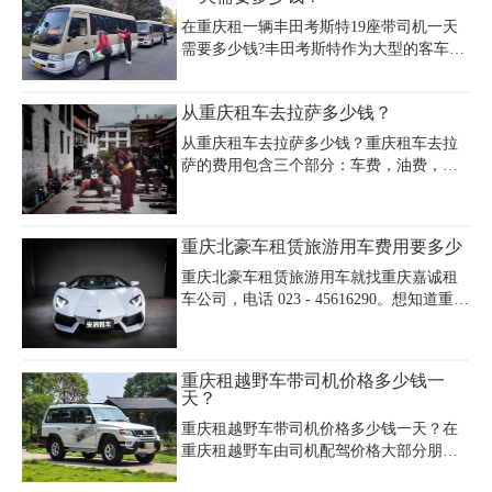
一天多少钱受车型、租期及节假日影响，
在重庆租一辆丰田考斯特19座带司机一天
例如春节期间中档商务车日租约400-700
需要多少钱?丰田考斯特作为大型的客车非
元，日常租车则普遍在100-550元区间。重
常适合机关单位、公司班车的16、17、
庆机场商务车租车费用方面，7座别克GL8
18、19座版本，这些版本相对于5-14座旗
包车接送机主城区内单程约198元，超时或
从重庆租车去拉萨多少钱？
舰豪华版、房车版要低调的多，当然价格
跨区域需额外计费。对于重庆机场客车租
也更加便宜。近年来，丰田考斯特改装车
赁价格，15座全顺日租500元，30-49
从重庆租车去拉萨多少钱？重庆租车去拉
在中巴类车型销售中一直遥遥领先，已经
萨的费用包含三个部分：车费，油费，过
在消费者当中获得了良好口碑，是政府、
路费。下面我来详细说这三个部分，1.重
企事业单位和个人用户的佳选择。
庆租车去拉萨租车费，最便宜的就是哈
佛，价格一般在400元/天,通常推荐的话还
重庆北豪车租赁旅游用车费用要多少
是普拉多4.0，或者陆巡，或者途乐，这些
车的价格大约在一千元一天，剩下的大家
重庆北豪车租赁旅游用车就找重庆嘉诚租
自己算，因为我不知道大家行程时间是多
车公司，电话 023 - 45616290。想知道重庆
少天，这里给大家提供一份重庆租车去拉
北豪车租赁旅游用车费用要多少？保时捷
萨的价格表，大家可以参考一下，用日租
卡宴，日租约 2000 元，驾驶感强，尽显奢
金乘以行程天数就OK了。
华。宝马 X6，一天 1800 元，时尚动感。
重庆租越野车带司机价格多少钱一
奔驰 GLE，租金 1600 元一天，舒适豪
天？
华。路虎揽胜，日租 2200 元，越野性能出
重庆租越野车带司机价格多少钱一天？在
色。重庆北豪车租赁选择多样，重庆北豪
重庆租越野车由司机配驾价格大部分朋友
车租赁费用和重庆北租车费用因车而异，
都不是很了解。其实在重庆租越野车每个
无论是自驾还是配司机，我们都能满足，