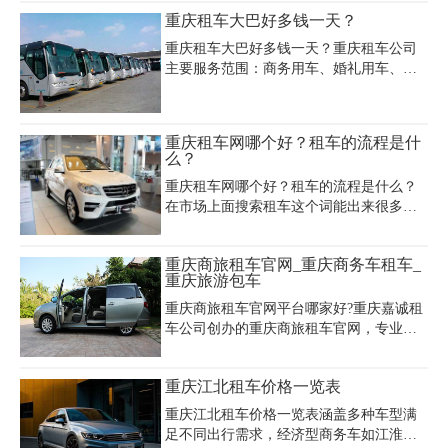
公司价格会有所差异，但总体不会很大。
车辆品质高，服务优质，欢迎来电开启精
重庆租车大巴好多钱一天？
下面小编针对重庆租车公司报价列出了一
彩旅游之旅。
份重庆越野车租赁费用清单。
重庆租车大巴好多钱一天？重庆租车公司
主要服务范围：商务用车、婚礼用车、个
人用车、单位用车、商务会议、考察配
车、旅游度假、机场接机、临时用车、应
急出行等用车。重庆旅游大巴租车公司电
重庆租车网哪个好？租车的流程是什
话023-45616290
么？
重庆租车网哪个好？租车的流程是什么？
在市场上面搜索租车这个词能出来很多个
不同租车网供大家选择，在这些不同的海
沧租车网哪个好就是人们需要预先搞清楚
重庆商旅租车官网_重庆商务车租车_
的问题，在这些优质的海沧租车网上面能
重庆旅游包车
找到更适合的车型来租赁具体内容下面会
进行说明的。
重庆商旅租车官网平台哪家好?重庆嘉诚租
车公司创办的重庆商旅租车官网，专业提
供重庆商务租车、重庆旅游包车、重庆租
车、重庆包车、重庆旅游车队、重庆旅游
重庆江北租车价格一览表
租车、重庆旅游车、重庆大巴租赁、重庆
客车租赁，我公司承建各种大型会议、旅
重庆江北租车价格一览表涵盖多种车型满
游、活动用车，提供5至57座各款商务旅游
足不同出行需求，经济型商务车如江淮瑞