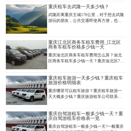
者是婚庆公司想了解清楚的关键问题，那
重庆租车去武隆一天多少钱？
小编下面就一一给大家解答一下。
武隆距离重庆主城170公里，对于想去武隆
游玩的朋友，公共交通即使再方便，也得
转车，很难一站到底，重庆租车去武隆就
不一样了，非常便利，那么重庆租车去武
隆一天多少钱？当然车型不同价格也不
重庆江北区商务车租车费用_江北区
同，小编为你提供一份在重庆租车公司租
商务车租车价格多少钱一天
车时得到的一份报价单，重庆租车去武隆
重庆渝北区商务车租车费用怎么算？渝北
价格一目了然。
区商务车租车多少钱一天？重庆渝北区7座
商务车价格一天价格大概是多少？重庆渝
北区商务车包车费用多少呢？可以带司机
重庆租车旅游一天多少钱？重庆租车
租车吗？重庆租车公司专业为包括渝北区
旅游价格明细表
在内的重庆主城区范围内的市民及来渝游
客提供优质的重庆商务车7座9座11座14座
重庆哪里可以租车旅游？重庆租车旅游一
等汽车租赁服务。
天大概多少钱？重庆旅游租车公司联系方
式是什么？重庆租车公司提供重庆市区游
玩租车包车、重庆旅游自驾租车、重庆旅
重庆自驾游租车一般多少钱一天？重
游租车包车带司机、重庆旅游租车攻略
庆自驾游租车价格表一览
等，重庆旅游租车车辆配置多样，越野
车、商务车，轿车、大中巴车、旅游大
重庆自驾游租车一般多少钱一天?一般重庆