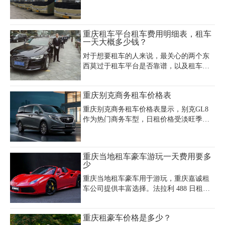
大巴车。对于没租过大巴车的企业和个人
来说，他们不是很清楚西安租30座大巴车
的费用情况，那么重庆租30座大巴车一天
重庆租车平台租车费用明细表，租车
是多少钱呢，租大巴车费用包含什么内
一天大概多少钱？
容，费用包含明细是一样的吗?
对于想要租车的人来说，最关心的两个东
西莫过于租车平台是否靠谱，以及租车费
用是否实惠。那么重庆租车平台租车费用
明细表，租车一天大概多少钱？以下将列
重庆别克商务租车价格表
出重庆大型租车平台：重庆租车公司的租
车价格。
重庆别克商务租车价格表显示，别克GL8
作为热门商务车型，日租价格受淡旺季、
车型配置及租赁方式影响显著。在重庆主
城区，基础日租价格区间为400-800元，其
中淡季（非展会、节假日）价格约为400-
重庆当地租车豪车游玩一天费用要多
600元/日，而旺季（如糖酒会、国庆节）
少
可能上涨至600-800元/日。带司机租赁服务
重庆当地租车豪车用于游玩，重庆嘉诚租
通常包含车辆费用、司机工资、燃油费及
车公司提供丰富选择。法拉利 488 日租约
基础保险，综合报价约730元/天，超时费
9000 - 12000 元，其炫酷外观与超强性能，
按50元/小时计算，超公里费为4元/公里。
可让您在重庆的大街小巷成为焦点，尽享
新款别克GL8（3.0排量）租金略高于老款
重庆租豪车价格是多少？
激情驾驭。宾利欧陆日租 8000 - 10000
（2.4排量），电动门豪华版因车况优质价