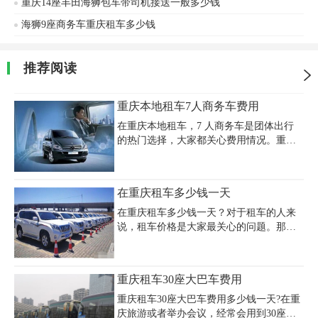
重庆14座丰田海狮包车带司机接送一般多少钱
海狮9座商务车重庆租车多少钱
推荐阅读
重庆本地租车7人商务车费用
在重庆本地租车，7 人商务车是团体出行
的热门选择，大家都关心费用情况。重庆
嘉诚租车公司为您介绍，普通配置的 7 人
商务车日租约 600 - 800 元，车内空间合
理，能满足基本需求。中高端配置的 7 人
在重庆租车多少钱一天
商务车日租 800 - 1000 元，座椅舒适，内
饰精致，还有一定娱乐系统。豪华 7 人商
在重庆租车多少钱一天？对于租车的人来
务车日租 1000 - 1200 元，配置高端，乘坐
说，租车价格是大家最关心的问题。那么
体验佳。我们公司（023 - 45616290）有优
在重庆租车一天多少钱 ?其实，重庆日租车
质车辆和专业服务，保障您在重庆本地租
价格 由多个因素决定，包括所选车型及新
车 7 人商务车出行顺利，欢迎来电咨询预
旧程度、租赁天数、是否配备司机，此
重庆租车30座大巴车费用
订。
外，重庆租车价格还受到行业淡旺季的影
响，越是淡季价格越便宜。
重庆租车30座大巴车费用多少钱一天?在重
庆旅游或者举办会议，经常会用到30座的