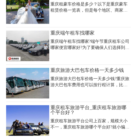
元，奢华内饰与优雅气质，无论是前往南
格上浮100-200元。企业用
重庆租豪车价格是多少？以下是重庆豪车
山看景还是在市区兜风都尽显格调。重庆
租赁价格一览表，但是每个地区、商家所
当地租车豪车一天费用要多少取决于车
给出的价格存在差异，建议大家亲自到店
型，重庆嘉诚租车公司（电话：023 -
咨询价格和相关事宜，然后根据自己的婚
45616290）服务专业。车辆精心养护，手
车租赁预算选择适合自己的豪车。
重庆端午租车找哪家
续完备，司机驾驶技术精湛且熟悉当地路
线，为您打造高端且难忘的重庆当地租车
重庆端午租车找哪家?端午节重庆租车公司
游玩之旅。
哪家便宜哪家好?为了要确保人们选择到的
租车公司是真正价格便宜而且比较好的，
人们可以多对几家租车公司进行对比，不
要过快地去做决定。这里推荐重庆租车公
重庆旅游大巴包车价格一天多少钱
司，价格公道!
重庆旅游大巴包车价格一天多少钱?重庆旅
游大巴包车费用也可以按行程计算，比如
说从某地到某地，然后停一段时间再返
回，这种算是有固定的行程，时间!可以根
据行程时间，定制出一辆专属于自己的车
重庆租车旅游平台_重庆租车旅游哪
辆服务价格!这种租车方式是性价比比较高
个平台好？
的!整个租车行程计划性比较强!这也是年会
重庆租车旅游平台公司上百家，规模大小
比较好的选择方式!
不一，重庆租车旅游哪个平台好?就小编个
人经验而言，建议选择正规有实力的租车