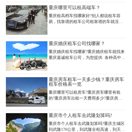
公司，车型多，安全系数高。还有专业的
重庆哪里可以租高端车？
工作人员定期验车、保养维护，这样的
车，开在路上也比较放心。
重庆租高档车找哪家好?别人都说租车容
易，找靠谱的租车公司租靠谱的车就没那
么简单了。就重庆租车市场而言，大大小
小的租车公司也有上千家吧!面对如此多得
选择，想要租到逞心如意的车，个人觉得
重庆婚庆租车公司找哪家？
还是需要做好相应的功课，充分的了解才
行。如果身处重庆双流空港国际城等地方
重庆婚庆租车找哪家?重庆婚庆租车就找来
的朋友可以了解一下重庆嘉诚汽车租赁公
重庆嘉诚租车公司，为您提供: 各种高中档
司。租车是一家值得信赖的租车公司。
婚庆车，奔驰S600、奔驰S500、奔驰
S320、宝马7系列、奥迪A6、广本雅阁、
林肯、凯迪拉克、劳斯莱斯等豪华车租车
重庆房车租车一天多少钱？重庆房车
公司。 此外，您还可以找到专业优质的婚
租车价格表一览
庆租车车队，为您幸福生活掀开绚丽而又
重庆哪里可以租房车?重庆房车哪里有租
华丽的序幕。小编告诉你婚庆租车小窍
的?重庆房车出租一天费用多少?重庆房车
门：
租车一天多少钱?重庆房车租赁价格是多
少?重庆租车公司是靠谱的重庆房车租车平
重庆市个人租车去武隆划算吗?
台，为您提供高中低端重庆房车租赁服
务，重庆房车租车价格表一览，重庆租房
重庆市个人租车去武隆划算吗?重庆主城区
车欢迎来电咨询：023-45616290
到武隆170公里，到武隆全程高速，到天坑