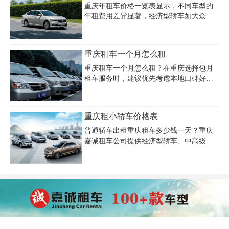
25800元，滴滴司机常用车型月租约3000-
重庆年租车价格一览表显示，不同车型的
5000元。重庆包月租车价格普遍比短租优
年租费用差异显著，经济型轿车如大众朗
惠，长租可享折扣，部分公司提供带司机
逸、别克凯越等年租价格约2.4万-4万元，
服务，日薪约150-200元。选择正规租车公
商务车如别克GL8年租费用约4.8万-9.6万
司更可靠，押金通常在3000-10000元，需
元，豪华车型如奥迪A6、奔驰E级年租费
重庆租车一个月怎么租
注意油费、保险及超里程等附加费用。重
用则高达8.4万-25万元。越野车和MPV车
庆月租车
型年租价格覆盖7.2万-36万元，中巴车及大
重庆租车一个月怎么租？在重庆选择包月
巴车年租费用在18万-43.8万元之间。企业
租车服务时，建议优先考虑本地口碑好、
长期租赁可享受更优折扣，部分公司提供
规模大的正规公司，如重庆嘉诚租车公
新车零公里交付和全国免押金服务。重庆
司，这些企业提供车型丰富（涵盖轿车、
嘉诚租车等知名企业提供灵活租期方案，
商务车、越野车、皮卡等）、车况优质且
重庆租小轿车价格表
涵盖带司机服务及保险全包，车型覆盖轿
价格透明的服务。租车流程一般包括在线
车、SUV、商务车及特种车辆，满足商
或电话预订、签订合同、验车提车等步
普通轿车出租重庆租车多少钱一天？重庆
骤，月租价格根据车型差异较大：经济型
嘉诚租车公司提供经济型轿车、中高级
轿车如大众朗逸约2800-4800元/月，商务车
轿、豪华轿车车型、奔驰轿车系列、宝马
如别克GL8约8000-15000元/月，高端车型
轿车系列、奥迪轿车系列等各类高中低档
如丰田普拉多则在12800-25800元/月。长期
轿车租赁，不同的车型价格也就不同，重
租赁可享折扣优惠，且正规公司会提供保
庆租车小轿车价格也会相应的增加，具体
险、发票及专业司机代驾服务，建议提前
的就要看你选的车型了，先来来看看重庆
对比车
租小轿车价格表做一下参考吧!