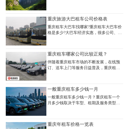
风景区就是盘山路了，不过路况很好，车
技过关的话，重庆市个人租车去武隆自驾
是非常方便的。
重庆旅游大巴租车公司价格表
重庆租车大巴车找哪家?重庆租车大巴车价
格是多少?大巴车经济实惠，很多公司、旅
行社以及学校都很愿意用大巴车。现在市
面上的大巴车租赁公司也越来越多，让现
在的租客很难找到可靠信用的公司，而且
重庆租车哪家公司比较正规？
租车公司提供的车型各式各样，让人产生
选择恐惧症。包大巴车选择哪家好呢?
伴随着重庆租车市场的不断发展，在线预
订、送车上门等服务日益普及，重庆租车
公司也一改以往传统的繁琐的租车手续和
取车麻烦的租车模式，使得随时随地使用
的方便式租车模式在重庆租车市场越来越
一般重庆租车多少钱一月
流行。哪一家租车公司好？具备以下条
件，可以成为一家不错的汽车租赁公司：
一般重庆租车多少钱一月？重庆租车一个
月多少钱取决于车型、租期及服务类型，
经济型轿车如大众捷达、朗逸等月租价格
约2800-4800元，商务车如别克GL8月租
8000-15000元，高端车型如奥迪A6月租
重庆年租车价格一览表
7000-12000元，越野车丰田霸道月租12800-