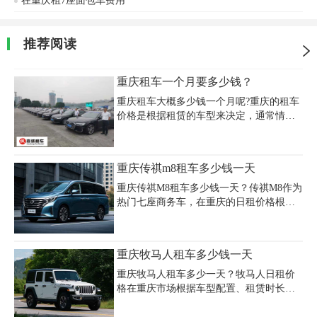
在重庆租7座面包车费用
推荐阅读
重庆租车一个月要多少钱？
重庆租车大概多少钱一个月呢?重庆的租车
价格是根据租赁的车型来决定，通常情况
下，月租价格会在价格上比零租更优惠，
具体优惠程度就要看您选择的公司及车型
情况了。重庆租车公司专业从事汽车租赁
重庆传祺m8租车多少钱一天
服务，以商务租车为主，提供长租、短
租、接送机、企业交通车、工程皮卡、看
重庆传祺M8租车多少钱一天？传祺M8作为
房直通车、会议展览包车、旅游包车等项
热门七座商务车，在重庆的日租价格根据
目。下面列举一些常用车型的重庆租车价
服务类型差异明显。带司机包车服务约
格供大家参考：
700-800元/天，含车辆、司机和油费，自驾
租赁则更实惠，基础日租458-500元（含保
重庆牧马人租车多少钱一天
险和维修费）。节假日需求旺盛时，价格
可能上浮至1000元/天。超时按50元/小时、
重庆牧马人租车多少一天？牧马人日租价
超程按5元/公里计费，需注意高速费、停
格在重庆市场根据车型配置、租赁时长及
车费需自理。相比别克GL8和奔驰V级，传
服务内容有所不同，基础款日租金约800元
祺M8性价比突出，适合家庭出游或商务接
起，长租或周租可享折扣优惠。重庆租车