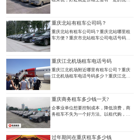
收费情况，下面就来分析一下具体的收
惠，租车平台或租车公司会给予一定的折
费。
扣，以目前重庆大型的租车公司(租车)为
例，看看重庆长期租车价格。租车在全国
重庆北站有租车公司吗？
146个城市均有网点，公司会员在互联网城
市租车，还可享受免担保、无需押金、价
重庆北站有租车公司吗？重庆北站哪里租
格优惠等政策!
车方便？重庆市北站租车公司电话号码多
少？重庆市北站租车公司价格多少钱一
天？重庆租车公司主要面对包括重庆北站
在内的重庆主城区内的社会各界需要用车
重庆江北机场租车电话号码
的人士提供机场接送、包车、自驾租车、
商务用车、婚庆礼车及旅游车，提供多种
重庆江北机场附近哪里有租车公司？重庆
优质周到的汽车租赁业务。主营车型：5座
江北机场租车电话号码多少？重庆江北机
高中档轿车越野车，7-9座商务车，11-19座
场租车多少钱一天？重庆租车公司主要面
海狮，23-55座大中巴;奔驰S350L,宝马
对包括重庆江北机场在内的重庆主城区 内
520Li，奥迪A6L，凯美瑞，雅阁，天籁，
的社会各界需要用车的个人、企事业单
重庆商务租车多少钱一天?
别克GL8，奔驰维雅诺，丰田汉兰达，丰
位、团体、宾馆、商务楼、旅游公司等为
田海狮，丰田考斯特，宇通大巴等。
服务对象，经营重庆地区的长租短包、机
企事业单位想要控制成本，降低浪费，商
场接送、宾馆迎送、商务考察、公司班
务租车不失为一个好方法。以租代购，按
车、婚礼配车、省际旅游包车、租车自驾
需用车，减少了车辆闲置费用，又节约了
等汽车租赁业务。
车辆管理的人员成本，因而受到了众多中
外企业的热捧。那么重庆商务租车多少
过年期间在重庆租车多少钱
钱？重庆商务租车价格受到车型差异、是