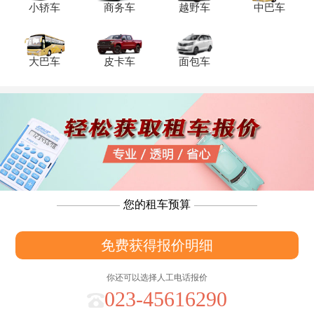
小轿车
商务车
越野车
中巴车
大巴车
皮卡车
面包车
您的租车预算
免费获得报价明细
你还可以选择人工电话报价
023-45616290