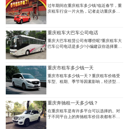
否配备司机以及租期长短、租车市场淡旺
过年期间在重庆租车多少钱?临近春节，重
季的共同影响。
庆租车行业一片火热，记者走访重庆多家
租车公司发现，春节租金狂涨仍抢手，不
少热门车型的车源相当紧张，出现供不应
求的现象，一些租赁公司更是打出起租半
重庆租车大巴车公司电话
月的限制。这里给大家分享一份重庆租车
公司在春节期间的租车报价表：
重庆大巴车租赁公司有哪些呢?重庆租车大
巴车公司电话是多少?小编建议你选择重庆
嘉诚汽车租赁公司，他们家有考斯特、30
—50座客车都有。车新，干净，驾驶员路
线熟悉服务号，更重要的是价格不贵!
重庆市租车多少钱一天
重庆市租车多少钱一天？重庆租车价格受
车型、租期、季节等因素影响，经济型轿
车如长安悦翔、吉利帝豪日租金普遍在
100-300元，中端车型如本田思域、日产轩
逸约200-500元，高端车型如奥迪A3、宝马
重庆奔驰租一天多少钱？
5系等日租价格可达500-1000元以上。商务
车及SUV需求旺盛，别克GL8日租金约600-
在重庆租车是有许多平台可以选择的。对
800元（含司机），大巴车30-55座日租费
于不同平台上的奔驰租车价目表都有不同
用为1200-1800元。租车押金通常为车辆价
的计算标准。但总地来说，每个品牌的车
值的10%-30%，部分公司支持信用免押。
辆出租价格都是差不多的。那么重庆奔驰