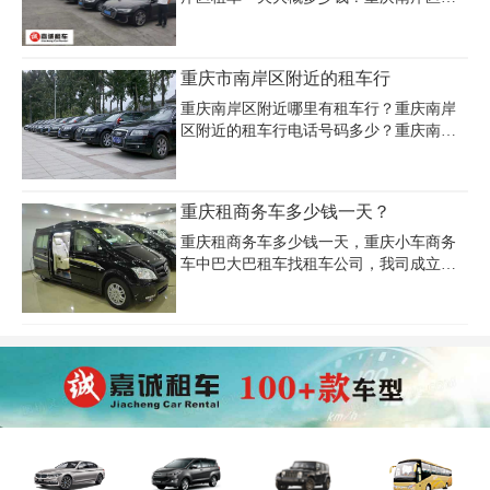
5 - 8 人）日租金约 1800 - 2500 元，如同移
车公司哪家好？重庆南岸区汽车租赁一般
动的豪华小家。租赁时长会影响价格，短
多少钱一天？重庆南岸区租车费用具体根
期按正常日租收费，长期有优惠。行程复
据商家、车型、取还车方式和地点的不同
重庆市南岸区附近的租车行
杂程度、季节供需变化也会使价
有所差异,一般为一百多到几百元不等。下
面我们来看看重庆租车提供的重庆南岸区
重庆南岸区附近哪里有租车行？重庆南岸
汽车租赁价格表一览：
区附近的租车行电话号码多少？重庆南岸
区附近租车公司价格多少钱一天？重庆租
车公司主要面对包括重庆南岸区在内的重
庆主城区内的社会各界需要用车的人士提
重庆租商务车多少钱一天？
供重庆租车包车，日租、月租、年租、长
租优惠、包月服务。
重庆租商务车多少钱一天，重庆小车商务
车中巴大巴租车找租车公司，我司成立多
年，实力雄厚，车型齐全，车辆多。在我
们这里都能找到适合您的车。我司租车业
务：公司商务旅游包车、企业长期包车、
机场接送、深港两地包车、结婚汽车租
赁，为国内外企事业单位、社会组织、个
人等提供长期的汽车租赁服务。