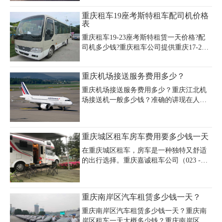
节假日或旺季价格可能翻倍，建议提前咨
租一天多少钱?以下是重庆租车奔驰系列车
重庆租车19座考斯特租车配司机价格
询正规公司如重庆嘉诚租车等，确认保
型价格详情：
表
险、里程限制及附加费
重庆租车19-23座考斯特租赁一天价格?配
司机多少钱?重庆租车公司提供重庆17-23
座丰田考斯特租赁服务、重庆考斯特包车
带司机服务、重庆考斯特中巴车租赁配司
重庆机场接送服务费用多少？
机服务，重庆租车中巴车考斯特价格咨询
电话023-45616290。
重庆机场接送服务费用多少？重庆江北机
场接送机一般多少钱？准确的讲现在人们
对服务要求和标准越来越高，机场接送是
最中心的环节，要对路况行程熟悉的司机
和服务，一般人们都清楚根据具体价格选
重庆城区租车房车费用要多少钱一天
择那种车型。下面小编简要介绍几款会议
接待热i款的车型。
在重庆城区租车，房车是一种独特又舒适
的出行选择。重庆嘉诚租车公司（023 -
45616290）能满足您的需求。小型房车
（可容纳 2 - 3 人）日租金大概在 800 -
1200 元，内部设施虽紧凑但基本生活设备
重庆南岸区汽车租赁多少钱一天？
齐全。中型房车（可容纳 3 - 5 人）日租金
一般在 1200 - 1800 元，有更宽敞的活动空
重庆南岸区汽车租赁多少钱一天？重庆南
间和更多的生活配置。大型房车（可容纳
岸区租车一天大概多少钱？重庆南岸区租