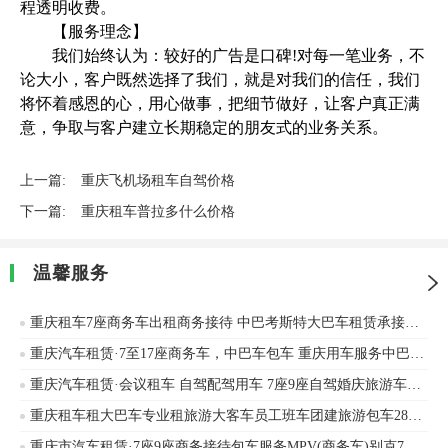
程透明收费。
【服务理念】
我们始终认为：较好的广告是口碑!对每一笔业务，不
论大小，客户既然选择了我们，就是对我们的信任，我们
将怀着感恩的心，用心做事，把细节做好，让客户真正满
意，争取与客户建立长期稳定的朋友式的业务关系。
上一篇:
重庆飞机场租车自驾价格
下一篇:
重庆租车普拉多什么价格
温馨服务
重庆租车7座商务车出租商务接待 中巴考斯特大巴车租赁承接企业班车旅游车商务接待
重庆汽车租赁·7至17座商务车，中巴车包车 重庆用车服务中巴车旅游包车商务用车
重庆汽车租赁·会议租车 自驾配驾用车 7座9座自驾婚庆旅游车站机场接送
重庆租车租大巴车专业租旅游大客车员工班车团建旅游包车28座50座57座
重庆市汽车租赁·7座9座商务接待包车服务MPV(商务车)别克7座商务车金龙9座自驾包车