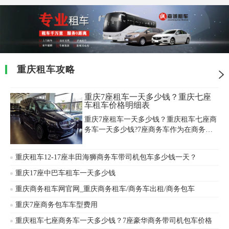
重庆租车攻略
重庆7座租车一天多少钱？重庆七座
车租车价格明细表
重庆7座租车一天多少钱？重庆租车七座商
务车一天多少钱?7座商务车作为在商务接
待和会议接送中最为常见的车型收到很多
人的青睐，常见的豪华7座商务车包括丰田
重庆租车12-17座丰田海狮商务车带司机包车多少钱一天？
埃尔法、奔驰V260、唯雅诺、别克等，大
家可以根据自己需要的车型进行选择，以
重庆17座中巴车租车一天多少钱
免造成不必要的额外租金支出，那么在重
重庆商务租车网官网_重庆商务租车/商务车出租/商务包车
庆租一台7座商务车多少钱，就随小编一起
来看看重庆七座车租车价格明细表吧。
重庆7座商务包车车型费用
重庆租车七座商务车一天多少钱？7座豪华商务带司机包车价格