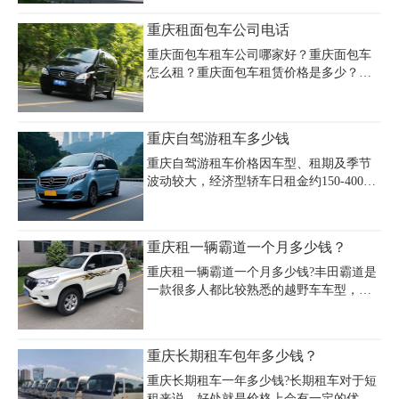
待。重庆本地租车平台常推出多日优惠，
公司如嘉诚租车等提供专业服务，涵盖带
重庆租面包车公司电话
租期越长单价越低。
司机、保险、异地还车等选项，部分公司
针对外地客户推出满10天免接送机等增值
重庆面包车租车公司哪家好？重庆面包车
服务。Jeep牧马人凭借硬核越野性能，成为
怎么租？重庆面包车租赁价格是多少？重
川藏线穿越、户外探险的热门选择，租赁
庆租面包车公司电话多少？重庆租面包车
时需注意押金（约2万元）及额外费用如油
找重庆嘉诚租车公司，提供别克GL8‌‌陆尊
费、超里程费。重庆越野车出租市场竞争
商务车7座8座，丰田格瑞斯11座，丰田大
重庆自驾游租车多少钱
激烈，建议对比多家公司报价与服务细
海狮14座，22座考斯特，53座大巴，瑞风
节，结合行程需求选择四驱版或高配车
商务车8座!多种车型可供选择。重庆租面
重庆自驾游租车价格因车型、租期及季节
型，灵活搭配日租、月租方案，兼顾
包车公司电话023-45616290，欢迎来电咨
波动较大，经济型轿车日租金约150-400
询。
元，如丰田卡罗拉、本田飞度；中高端车
型如大众帕萨特、别克GL8日租金达350-
650元，越野车如丰田汉兰达、福特猛禽则
重庆租一辆霸道一个月多少钱？
在600-1800元区间。旺季如五一、国庆期
间热门车型价格上浮30%-50%，部分平台
重庆租一辆霸道一个月多少钱?丰田霸道是
大众帕萨特从418元/天涨至593元/天，叠加
一款很多人都比较熟悉的越野车车型，如
保险、服务费后总成本显著增加。3天自驾
果要去路况比较复杂的地区旅游的话，人
游基础费用包含车辆租赁（1500-2400
们可以考虑租赁丰田霸道，不管是在性能
元）、油费（300-600元）、过路费（150
方面还是在租赁价格方面，丰田霸道都是
重庆长期租车包年多少钱？
元）及停车费（200元），总计约2000-
比较适合人们选择的越野车。那么重庆租
3500元，高
车丰田霸道一个月怎么收费呢?很多人虽然
重庆长期租车一年多少钱?长期租车对于短
想要租赁丰田霸道，但并不知道它具体的
租来说，好处就是价格上会有一定的优