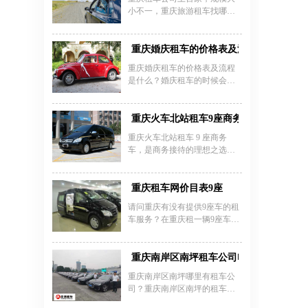
小不一，重庆旅游租车找哪家
公司呢?就小编个人经验而言，
建议选择正规有实力的租车公
司，车型多，安全系数高。还
重庆婚庆租车的价格表及流程是什么？
有专业的工作人员定期验车、
重庆婚庆租车的价格表及流程
保养维护，这样的车，开在路
是什么？婚庆租车的时候会有
上也比较放心。
一个详细的价格表来帮助人们
做出选择并且相关的流程也是
需要大家去进行熟悉的，不将
重庆火车北站租车9座商务车商务接待价
这个婚庆租车中的流程考虑好
重庆火车北站租车 9 座商务
就容易在选择车辆的时候产生
车，是商务接待的理想之选。
错误这是人们都不想看到的结
重庆嘉诚租车公司专业服务值
果。
得信赖。福特全顺 9 座商务
车，重庆火车北站租车 9 座商
重庆租车网价目表9座
务车价格表显示其日租约 500 -
请问重庆有没有提供9座车的租
800 元，车内空间宽敞，座椅舒
车服务？在重庆租一辆9座车一
适，能为乘客提供良好的乘坐
天需要多少钱？重庆嘉诚租车
体验。依维柯欧胜 9 座商务车
公司是重庆本地一家专业的汽
日租大概 400 - 700 元，具备较
车租赁公司，提供重庆租车7座
重庆南岸区南坪租车公司电话
强的动力性能与实用性。若想
9座14座及17-55座大中巴旅游租
了解重庆火车北站租车价格表
重庆南岸区南坪哪里有租车公
车包车、租车自驾和企业包车
及更多车型详情，拨打 023 -
司？重庆南岸区南坪的租车公
等服务。那么重庆9座商务车租
45616290 。重庆嘉诚租车凭借
司电话号码多少？重庆南岸区
车价格多少钱？小编现在就给