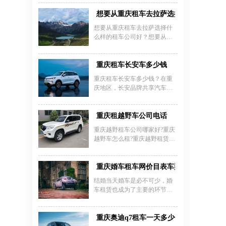
便捷的租车流程、优质的车辆
南坪租车公司价格多少钱一
大家一个重庆租车网价目表9
维护以及专业的司机团队，无
天？重庆租车公司主要面对包
想要从重庆租车去拉萨选择什么样的租车
座，大家看了就有了一个大概
论是接送重要客户还是商务团
括重庆南岸区南坪在内的重庆
数目。
想要从重庆租车去拉萨选择什
队出行，
主城区内的社会各界需要用车
么样的租车公司好？想要从重
的人士提供全套公务、商务用
庆出发租车去西藏拉萨？这一
车、公司用车、轿车租赁、会
点可不是所有的租车公司都能
议接待等用车解决方案。送车
做到的，只有专业做川藏线租
重庆租车长安车多少钱
上门，服务到家，全天24小时
车的公司才可以，一般来说想
为你服务。
重庆租车长安车多少钱？在重
要来我司选择重庆租车拉萨还
庆地区，长安品牌共享汽车和
车业务的人基本上都会选择越
租赁车型价格区间差异明显。
野车型，而且汽车排量要大。
新能源共享汽车方面，长安奔
奔EV通过盼达用车平台提供租
重庆租越野车公司电话
赁服务，价格为12.9元/半小时
重庆越野租车公司哪家好?重庆
或199元/24小时；长安出行平台
越野车怎么租?重庆越野租赁价
的逸动EV200则按2.5元/分钟或
格是多少?重庆租越野车公司电
229元/24小时计费。传统燃油车
话多少?重庆租越野车找重庆租
租赁中，5万级合资紧凑型车
车公司，正规大型汽车租赁公
重庆婚车租车网价目表车型
（如别克凯越）日租约90元
司，品牌保证，车型多价格
（旺季180元），而10万级车型
结婚当天婚车是必不可少，婚
低，重庆旅游包车，提前预定
日租约240元。商务车型如长安
车租赁也成为了主要的环节，
有惊喜!
欧尚日租100-300元，节假日价
那么针对重庆租婚车新人们，
格上浮。建议优先选择正规平
重庆租车官网是专业的重庆婚
台，验车时全程录像，注意合
庆租车平台,提供重庆婚车租赁
重庆奥迪q7租车一天多少钱
同条款与保险细则。重庆租车