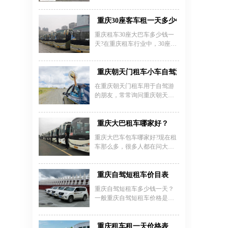
哪里找？重庆巴南区租个轿车
旅游大巴车主要用于旅游服
务出行、旅游包车或日常代
怎么租？重庆租车公司专业提
务，会议会展服务，企业班车
步，重庆大学城租车公司以车
供重庆巴南区租普通轿车、重
重庆30座客车租一天多少钱_重庆30座客
等用车服务。
况佳、服务优、押金低等优
庆租豪华轿车、重庆租车奔驰
重庆租车30座大巴车多少钱一
势，满足多样化需求，助您轻
宝马奥迪等高端轿车、重庆婚
天?在重庆租车行业中，30座客
松规划行程。
庆租车豪华轿车车队等。下面
车比较受客户的欢迎，人们喜
我们来看看重庆巴南区轿车租
爱这种车型的理由很简单，那
赁价格：
就是车型漂亮、乘坐舒适。目
重庆朝天门租车小车自驾游费用多少
前，重庆中巴租车公司拥有30
在重庆朝天门租车用于自驾游
座左右的车型很多，比较常见
的朋友，常常询问重庆朝天门
的有金旅、宇通、北方等，每
租车小车自驾游费用多少、重
种车型的配置都有其特点，在
庆朝天门租车小车费用多少、
租用价格上也有所差距。下面
重庆朝天门租车费用多少。重
重庆大巴租车哪家好？
重庆租车小编就摘选几种车型
庆嘉诚租车公司（023 -
讲述一下重庆租30座客车一天
重庆大巴车包车哪家好?现在租
45616290）为您解答。我们有
多少钱?
车那么多，很多人都在问大巴
多种适合自驾游的小车。经济
车出租公司哪家好，对于这个
实用型如大众捷达，日租大概
问题小编总结一下网上的各种
200 - 300 元，油耗低，车内空
说法，但是结果众说纷纭，各
重庆自驾短租车价目表
间舒适，能轻松应对各种路
有看法。但是想挑出好一家比
况。时尚型如本田思域，日租
重庆自驾短租车多少钱一天？
较满意的，我们可以试着从多
约 300 - 400 元，动力充沛，外
一般重庆自驾短租车价格是根
方面去考擦下公司，下面小编
观炫酷。车辆都经过严格检查
据车型、时间、超公里这些来
给大家说说重庆大巴车出租公
和维护，可放心驾驶。无论是
决定的，中高端轿车价格大概
司哪家好的考察方法。
周边游还是长途自驾游，在重
在400~800之间，商务车在
重庆租车租一天价格表