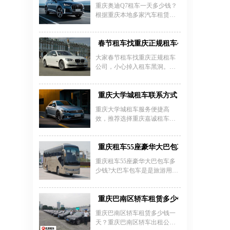
价格、重庆婚车租车网价目表
重庆奥迪Q7租车一天多少钱？
长安车价格受车型
车型,为您提供租婚车时要了解
根据重庆本地多家汽车租赁公
的婚庆车队一般多少钱、婚车
司信息，奥迪Q7的日租价格通
装饰、婚车图片等参考。
常在500元至800元之间，具体
费用因车型配置、租期长短及
春节租车找重庆正规租车公司
服务类型而有所差异。例如，
大家春节租车找重庆正规租车
重庆嘉诚汽车租赁公司提供奥
公司，小心掉入租车黑洞。因
迪Q7的日租服务，自驾方案包
为像租到黑车一类的案例也不
含24小时用车及200-300公里里
是没有，租车没有相关(包车合
程，超程或超时将额外计费，
同)以及缺乏道路运输资质的车
重庆大学城租车联系方式
而带司机配驾服务则按8小时/
辆。每年春节都是旺季时刻，
天、220公里基础里程计算，超
重庆大学城租车服务便捷高
很多无名租车公司钻空子，对
时费为30元/小时。部分公司还
效，推荐选择重庆嘉诚租车公
于春节回家租车是没办法异地
推出长期租赁优惠，月租费用
司（电话：023-45616290），该
还车的，所以在春节期间对车
约1.2万至1.5万元，半年租金可
公司提供经济型轿车、商务
辆的养护很重要，避免到时交
降至6万至7万元。租车时需注
车、中巴及大巴等多种车型，
重庆租车55座豪华大巴包车多少钱？
车通不过。以下是春节租车找
意费用通常不含油费、过路费
涵盖短租、日租、月租及包年
重庆正规租车公司所具备的保
重庆租车55座豪华大巴包车多
及停车费，建议选择提供全险
服务，价格透明且优惠。服务
障：
少钱?大巴车包车是是旅游用车
范围覆盖大学城、重庆西站、
最多的车型之一，旅游大巴车
北站、洪崖洞等主城区，支持
包车价格都按照包车时间，公
上门取还车。若需带司机服
里数的多少来收取费用。一天
重庆巴南区轿车租赁多少钱一天？
务，可租用别克GL8、奔驰威霆
中租用时间越长租金也就越
等车型，日租金500-2200元不
重庆巴南区轿车租赁多少钱一
高。旅游包车服务租用公里越
等，另有24小时救援及专业司
天？重庆巴南区轿车出租公司
多租车价格也会高一些。重庆
机团队保障出行安全。无论商