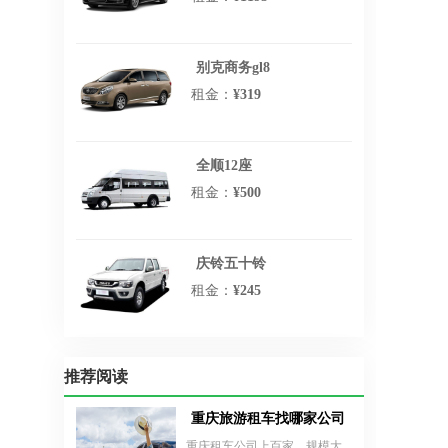
别克商务gl8
租金：
¥319
全顺12座
租金：
¥500
庆铃五十铃
租金：
¥245
推荐阅读
重庆旅游租车找哪家公司？
重庆租车公司上百家，规模大