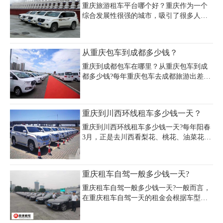
常重要的费用，就是保险费，大部分租车
重庆旅游租车平台哪个好？重庆作为一个
公司会在网上选车的时候要求基本的保险
综合发展性很强的城市，吸引了很多人前
费必须交的，大概就是一天40元左右。
来工作、游玩。比如平时公司举办大型活
动或会议时，就需要用到很多商务型车
辆，要是买的话肯定不划算，还要保养管
从重庆包车到成都多少钱？
理，这时租车就非常方便了。租车公司拥
有多样车型，别克、奔驰、考斯特商务车
重庆到成都包车在哪里？从重庆包车到成
都可挑选，价格划算，受到很多公司企业
都多少钱?每年重庆包车去成都旅游出差的
的欢迎。重庆旅游租车公司推荐重庆租车
游客逐年增多，想从重庆包车到成都的小
公司。
伙伴，却找不到重庆租车包车价格的准确
答案，网站、论坛、贴子价格不一，看的
重庆到川西环线租车多少钱一天？
一头雾水，也不知道哪个是准确的，下面
我们就来具体了解下。
重庆到川西环线租车多少钱一天?每年阳春
3月，正是去川西看梨花、桃花、油菜花的
好时节。3月来一场说走就走的川西赏花之
旅。下面小编就为大家详细说一说重庆到
川西环线租车一天的费用情况。
重庆租车自驾一般多少钱一天?
重庆租车自驾一般多少钱一天?一般而言，
在重庆租车自驾一天的租金会根据车型、
租赁时间和地点等因素而有所不同。小型
轿车的租金通常在150元到250元之间，中