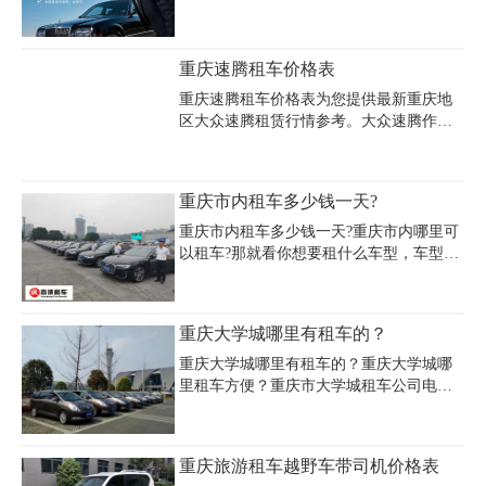
9000 元。我们有详细的重庆市租车豪车价
车、紧凑型SUV等主流车型的租赁信息。
格表一览和重庆市租车价格表一览。无论
重庆4人座租车费用根据车型档次差异显
是商务出行还是休闲旅游，重庆嘉诚租车
著，经济型车辆如大众捷达、丰田卡罗拉
重庆速腾租车价格表
公司都能满足您的需求，快来拨打我们的
日租金约200-500元，中高端车型如别克
GL8、奔驰C级日租价格在500-1000元区
重庆速腾租车价格表为您提供最新重庆地
间，豪华品牌如宝马3系、奥迪A4等日租费
区大众速腾租赁行情参考。大众速腾作为
用可达800-1500元。重庆四人座汽车租赁
10万元级热门车型，平日基础日租价格约
费用包含基础租金、保险及基础服务费，
150-240元，周末及节假日可能上浮至200-
但不含油费、过路费等附加支出，部分公
300元。部分平台特惠时段最低可达74元/
重庆市内租车多少钱一天?
司提供机场接送服务但需注意主城区范围
天，但需注意不同配置车型（如1.2T/1.4T
限制。租期长短直接影响重庆四人座租车
版本）价差约30-50元。重庆本地租车市场
重庆市内租车多少钱一天?重庆市内哪里可
价格，长期
中，尊尚租车等平台对同级车型迈腾报价
以租车?那就看你想要租什么车型，车型不
400元/天，可作为横向对比参考。租金波
同价格也是不一样的。重庆租车公司实力
动主要受季节因素影响，旅游旺季价格可
雄厚,拥有多辆国产和进口汽车,提供节日包
能翻倍，建议提前3-7天预订。押金标准通
车旅行、商务接待车、婚庆车、长期租车
重庆大学城哪里有租车的？
常为1000元，芝麻信用600分以上用户可享
服务的公司和企业,有时租金、日租金、月
免押服务。实际费用还需计入
租金、年租金随意。
重庆大学城哪里有租车的？重庆大学城哪
里租车方便？重庆市大学城租车公司电话
号码多少？重庆市大学城租车公司价格多
少钱一天？重庆租车公司主要面对包括重
庆大学城在内的重庆主城区内的社会各界
重庆旅游租车越野车带司机价格表
需要用车的人士提供机场接送、包车、自