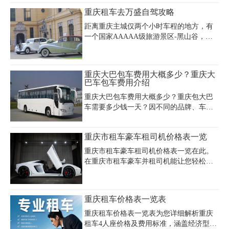
型车的租金通常在250元到400元之间，大
重庆租车去万盛自驾攻略
型车的租金则在400元到800元之间。此
外，需要注意的是，如果需要提供额外服
距离重庆主城仅两个小时车程的地方，有
务，比如代驾、保险等，则可能需要支付
一个国家AAAAA级旅游景区-黑山谷，景
额外的费用。
区黑山谷、龙鳞石海两个景区组成，有峻
岭、峰林、幽峡、峭壁、森林、竹海、飞
瀑、碧水、溶洞、仿古栈道、浮桥、云
重庆大巴包车费用大概多少？重庆大
海、田园、原始植被、珍稀动植物等各具
巴车包车费用介绍
特色的景观，想在劳累的工作后放松一下
重庆大巴包车费用大概多少？重庆包大巴
疲惫的身心和感受一下自然风光的秀丽吗?
车需要多少钱一天？因不同的品牌、车
万盛是一个不错的选择，我们也贴心的帮
型、价格随之不同。一般在重庆大巴车包
你准备好了一份重庆租车去万盛自驾攻
车费用在800-2800元/天，含燃油费，司机
略。
重庆市租车豪车租司机价格表一览
工资。以下是重庆嘉诚租车公司提供重庆
大巴包车价格表，可供参考：
重庆市租车豪车租司机价格表一览在此。
在重庆市租车豪车并租司机能让您轻松享
受奢华之旅。重庆嘉诚租车公司为您服
务，电话 023 - 45616290。法拉利 488 带
司机日租约 10000 元，兰博基尼 Huracán
重庆租车价格表一览表
带司机日租 11000 元左右，保时捷 911 带
司机日租 4500 元。劳斯莱斯幻影带司机日
重庆租车价格表一览表为您详细解析重庆
租 15000 元，宾利欧陆 GT 带司机日租
租车4人座价格及费用标准，涵盖经济型轿