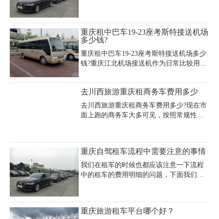
便利的出行，是因为花费太多的时间在出
行上。毫无疑问，当我们享受了便利的出
行方式，生活品质也会相应提高。为了能
重庆租中巴车19-23座考斯特接送机场
够获得租车服务，便也对重庆租车价格及
多少钱?
相关费用比较上心。
重庆租中巴车19-23座考斯特接送机场多少
钱?重庆江北机场接送机作为日常比较用较
多的车型为丰田考斯特，随着人们环保、
健康意识的加强，更多城市提倡绿色出
去川西旅游重庆租商务车费用多少
行，可现代交通压力增大，现有公共交通
尾端盲区仍存，为了出行省时，人们不得
去川西旅游重庆租商务车费用多少?现在市
不选择昂贵又不环保的私家车、出租车前
面上跑的商务车大多可见，按照常规性来
往机场，而租车的出现，为节能环保出行
讲，商务车租赁是承接业务最多样化的。
创造了新型的公共交通服务方式。
毕竟商务车外型设计加上空间搭配，是专
为商务人士定制的一个款，就是这个范
重庆自驾租车流程中需要注意的事情
儿。接下来小编就具体讲讲去川西旅游重
庆租商务车费用情况。
我们在租车的时候也都应该注意一下流程
中的租车的费用明细的问题，下面我们就
跟着汉宏租车公司一起来了解一下需要注
意哪些点吧！首先要知道的是，在网上看
到租一辆车的价格，400元、600元，只是
重庆旅游租车平台哪个好？
单纯车辆的租赁费，除此之外，还有个非