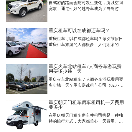
驾租车、商务用车、婚庆礼车及旅游车，
自驾游的路面会随时发生变化，所以空间
提供多种优质周到的汽车租赁业务。
宽敞，通过性好的越野车成为了自驾游的
首选。那么你知道重庆旅游租车越野车带
司机价格多少钱?重庆旅游租车越野车带司
机价格哪家公司便宜?下面我们来详细了解
重庆租车可以在成都还车吗？
一下重庆旅游租车越野车带司机价格表
吧。
重庆租车可以在成都还车吗？每次节假日
重庆租车旅游的人都很多，人们渐渐的接
受了租车出行的这种方式，但是其中会涉
及到异地还车的问题。都知道异地还车可
以有效节省时间以及旅游花费，所以很多
重庆火车北站租车7人商务车游玩费
人都会选择这种方式，那么重庆租车可以
用要多少钱一天
在成都还车吗？重庆租车异地还车费用怎
重庆火车北站租车 7 人商务车游玩费用要
么收取的呢?下边小编就针对重庆租车异地
多少钱一天？重庆嘉诚租车公司（023 -
还车收费的问题说明一下。
45616290）为您解答。别克 GL8 日租约
600 元，车内舒适，配置丰富，可轻松容
重庆朝天门租车房车租司机一天费用
纳 7 人；本田奥德赛日租 500 - 550 元，座
要多少
椅灵活实用；传祺 M8 日租 600 - 650 元，
内饰高档豪华。我们有清晰的重庆火车北
在重庆朝天门租车房车并租司机是一种独
站租车 7 人商务车费用和重庆火车北站租
特的旅行方式，大家都关心一天费用。重
车费用信息。无论是周边游玩还是长途旅
庆嘉诚租车公司的小型房车日租 1000 -