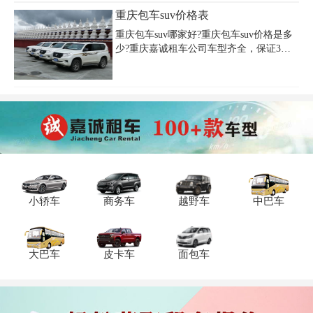
行，重庆嘉诚租车公司都能满足您在重庆
1200 元，车内设施齐全，可满足基本生活
重庆包车suv价格表
火车北站租车 7 人商务车游玩的需求，快
需求。中型房车日租 1500 - 1800 元，空间
来拨打电话开启欢乐之旅。
更宽敞，舒适度更高，有独立卧室等区
重庆包车suv哪家好?重庆包车suv价格是多
域。大型豪华房车日租 2000 - 2500 元，配
少?重庆嘉诚租车公司车型齐全，保证3年
备高端电器和豪华内饰。我们公司（023 -
以内新车，车况安全有保障!公司以其优质
45616290）的司机专业可靠，车辆定期维
的服务、合理的价格赢得了广大消费者的
护。无论是自驾还是包车游，在重庆朝天
肯定，一直是重庆租越野车公司中的佼佼
门租车房车租司机，选择我们公司，让您
者。
旅途无忧，欢迎来电咨询预订。
小轿车
商务车
越野车
中巴车
大巴车
皮卡车
面包车