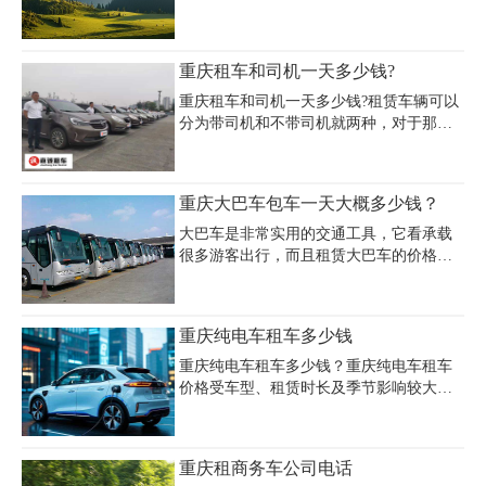
转车，很难一站到底，重庆租车去武隆就
不一样了，非常便利，那么重庆租车去武
隆一天多少钱？当然车型不同价格也不
重庆租车和司机一天多少钱?
同，小编为你提供一份在重庆租车公司租
车时得到的一份报价单，重庆租车去武隆
重庆租车和司机一天多少钱?租赁车辆可以
价格一目了然。
分为带司机和不带司机就两种，对于那些
驾驶技术娴熟驾驶经验丰富的人群来说，
可以选择不带司机的方式，这样可以节省
掉司机代驾的费用。而那些驾驶技术并不
重庆大巴车包车一天大概多少钱？
太好或者说是不愿意自己驾驶车辆的人群
大巴车是非常实用的交通工具，它看承载
很多游客出行，而且租赁大巴车的价格相
对起来也不是特别贵，所以是很多旅游公
司首选的租用车型，不同租车行给出的大
巴租车价格是不同的，那么重庆大巴车包
重庆纯电车租车多少钱
车一天大概多少钱呢，下面是重庆租车公
司提供的部分大巴车租车价格及性能介绍
重庆纯电车租车多少钱？重庆纯电车租车
价格受车型、租赁时长及季节影响较大，
日租费用通常在150元至500元区间浮动。
例如，小型纯电轿车日租约150-300元，商
务车型如乐道L60采用电池租用方案时裸车
重庆租商务车公司电话
价格可低至14.99万元，电池月租599元