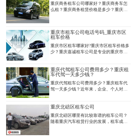
起，兼顾续航与成本优势。若选择长期租
重庆商务租车公司哪家好？重庆商务车怎
赁，部分企业提供月租约3000元的方案，
么租？重庆商务租赁价格是多少？重庆租
适合网约车或物流场景。高端车型如电动
商务车公司电话多少？重庆租商务车找重
观光车日租约4500元，而新能源货车租赁
庆嘉诚租车公司，别克GL8‌‌陆尊商务车7座
价格则以万元级为主，部分平台推出低至
8座，丰田格瑞斯11座，丰田大海狮14座，
重庆市租车公司电话号码_重庆市区
20元/天的换电租车服务。重庆租车市场覆
22座考斯特，53座大巴，瑞风商务车8座!
租车价格
盖主流品牌如江铃、吉利等，提供自驾或
多种车型可供选择：车型多价格低，重庆
带司机
重庆市区租车哪家好?重庆市区租车价格多
商务租车包车，提前预定有惊喜!
少？重庆嘉诚租车公司是专业的重庆市汽
车租赁公司，提供重庆租车,重庆汽车租赁,
重庆轿车租赁,重庆商务车出租,重庆旅游大
重庆代驾租车公司费用多少？重庆租
巴租车,重庆中巴车出租,重庆旅游租车,重
车代驾一天多少钱？
庆商务租车, 是一家本地服务好的重庆汽车
租赁公司，重庆市租车公司电话号码023-
重庆代驾租车公司费用多少？重庆租车代
45616290。
驾一天多少钱？近年来，企业、个人对于
重庆租车行带来的便宜，一直是喜闻乐见
的。即使是没有驾照的朋友，也可以享受
重庆北碚区租车公司
这一便利，无论是商务接待、企业用车还
是个人用车，代驾服务直接让我们有了车
重庆北碚区哪里有比较靠谱的租车公司？
辆又有了司机，相信你一定想知道重庆代
随着重庆汽车租赁行业的发展，租车成为
驾租车公司费用多少?。下面我们就来了解
当下最为时尚潮流的出行方式，特别是在
一下重庆代驾租车公司价格：
这个经济共享时代，租车方便快捷，车型