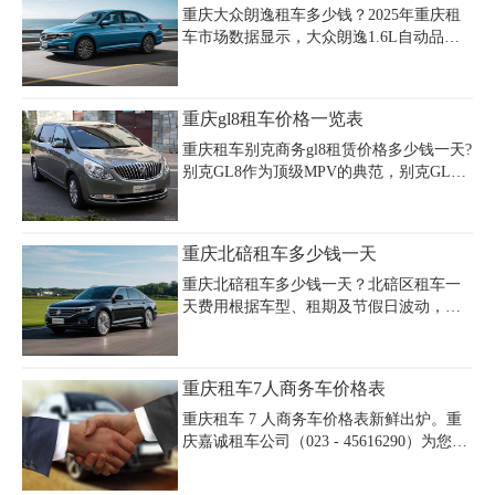
重庆大众朗逸租车多少钱？2025年重庆租
车市场数据显示，大众朗逸1.6L自动品轩
版日租价格为300元（周中/周末同价），
包含基础保险和260公里里程限制。若选择
个人闲置车辆出租，全新朗逸新锐XR自动
重庆gl8租车价格一览表
挡日租仅需80元，包月低至1800元。多家
平台报价显示，重庆地区大众朗逸常规日
重庆租车别克商务gl8租赁价格多少钱一天?
租价格区间为80-300元，其中经济型租车
别克GL8作为顶级MPV的典范，别克GL8
行报价115元/天起，金色自动款车型可达
以其豪华气派、动力强劲、宽敞舒适的优
240元/天。长期租赁更优惠，A级车月租均
势实现批量出口，被东南亚媒体誉为“完美
价80-150元。需注意提车时需携带身份
MPV”，重庆大大小小的商务出行和会议接
重庆北碚租车多少钱一天
证、驾驶证及信用卡预授权5000元押金，
待都选择这款车型。以下是重庆gl8租车价
超时费30元/小时，超里程3元
格一览表
重庆北碚租车多少钱一天？北碚区租车一
天费用根据车型、租期及节假日波动，经
济型轿车如大众朗逸、别克凯越日租金约
160元，中型车如本田雅阁、大众帕萨特约
350元，商务车如别克GL8日租500-650元，
重庆租车7人商务车价格表
越野车如丰田汉兰达约500元，豪华车型如
奔驰V260日租达1700元。重庆北碚租车公
重庆租车 7 人商务车价格表新鲜出炉。重
司推荐选择正规企业如嘉诚租车，提供自
庆嘉诚租车公司（023 - 45616290）为您提
驾、配驾及长期租赁服务，车型涵盖轿
供多种选择。别克 GL8 日租约 600 元，车
车、SUV、MPV及大巴，价格透明且含基
内舒适宽敞，配置丰富；本田奥德赛日租