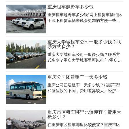
多样，满足了大家的需求。而眼下重庆市
重庆租车越野车多少钱
场上的租赁行越来越多，参差不齐的汽车
租赁公司给用户带来选择上的困扰，到底
重庆租车越野车多少钱?网上租赁车辆相比
在重庆北碚区租车公司哪家比较好？
于线下租赁车辆来说会更加的方便一些，
在网上租赁车辆流程得到了简化，所以很
多人都比较倾向于在网上直接租赁车辆。
要在网上租赁车辆的话，推荐人们选择重
重庆大学城租车公司一般多少钱？联
庆租车网，这是一家经营年限比较久的网
系方式多少？
站，很多人都会在这一家网站租赁车辆。
重庆大学城租车公司一般多少钱？联系方
这家网站最受欢迎的车型当然要属越野
式多少？重庆大学城哪里可以租车?重庆大
车，那么在重庆租车越野车多少钱呢?
学城哪里租车比较便宜?重庆哪里租车靠谱
押金低?第一次在重庆租车有点无所适从，
重庆公司团建租车一天多少钱
总担心车有问题，押金租金什么的。重庆
市区租车的话，就要找重庆租车排名前十
重庆公司团建租车一天多少钱？根据车型
的公司，信誉好、口碑好、车况好、服务
和座位数的不同，费用差异较大。经济型7
好，都是重庆租车公司排行榜上的前几
座商务车如江淮瑞风日租金约280元，别克
位。这里推荐重庆嘉诚租车公司。
GL8约400元，而高端车型如奔驰V260或丰
田埃尔法则需1500-1900元/天。针对大规模
重庆市区租车哪里比较便宜？费用大
团队，15座中巴车日租约500元，30-49座
概多少？
大巴车日租约1200-1600元，53-55座车型可
在重庆市区租车哪里比较便宜？重庆市区
达1600元/天，部分车型需额外支付300-530