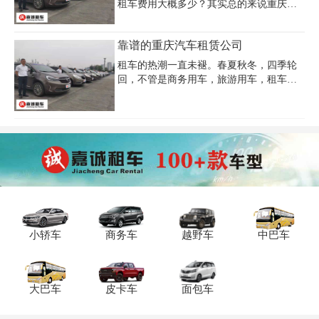
租车费用大概多少？其实总的来说重庆租
元/天的配驾费。费用通常包含基础租金和
车公司的价格都保持在一个水平上面，除
保险，但油费、过路费、超里程（1-3元/公
了那些小型的没有保障的公司才会放低
里）及超时费（30-50元/小时）需额外计
靠谱的重庆汽车租赁公司
价。不要以为低价的租车和正规的租车差
算。建议选择正规公司如重庆嘉诚租
不多，他们的车没有按时进行安全检测与
租车的热潮一直未褪。春夏秋冬，四季轮
保养，如果开出去出了事谁负责。所以租
回，不管是商务用车，旅游用车，租车仍
车一定要选择正规的租车公司，不仅车子
然是众人之选。因此，不管是过去、现
有保障还有良好的租车服务合同。
在、未来，怎么选择靠谱的重庆租车公司
将一直是热点话题，备受人们关注。
小轿车
商务车
越野车
中巴车
大巴车
皮卡车
面包车