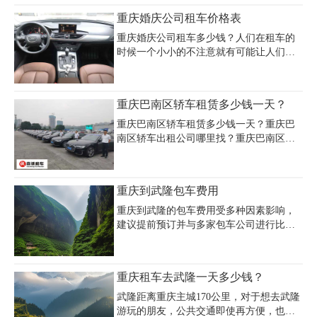
础保险。北碚区汽车租赁价目表显示，大
500 - 550 元，座椅灵活，乘坐体验好；传
重庆婚庆公司租车价格表
巴车日租500-1750元（如14座丰田海狮750
祺 M8 日租 600 - 650 元，内饰高档。我们
元/天、45座旅游大巴1600元
有详细的重庆租车 7 人商务车价格表和重
重庆婚庆公司租车多少钱？人们在租车的
庆租车价格信息。无论是商务出行还是家
时候一个小小的不注意就有可能让人们在
庭旅行，重庆嘉诚租车公司都能满足您在
选择上面产生错误，因此需要人们就婚庆
重庆租车 7 人商务车的需求，快来拨打电
租车中的各个环节进行查看才能保证选择
话开启舒适便捷之旅。
上面是不会产生错误的具体的情况怎么样
重庆巴南区轿车租赁多少钱一天？
的，下面用重庆婚庆公司租车价格表来给
大家进行说明。
重庆巴南区轿车租赁多少钱一天？重庆巴
南区轿车出租公司哪里找？重庆巴南区租
个轿车怎么租？重庆租车公司专业提供重
庆巴南区租普通轿车、重庆租豪华轿车、
重庆租车奔驰宝马奥迪等高端轿车、重庆
重庆到武隆包车费用
婚庆租车豪华轿车车队等。下面我们来看
看重庆巴南区轿车租赁价格：
重庆到武隆的包车费用受多种因素影响，
建议提前预订并与多家包车公司进行比
较，以获得最优惠的价格。同时，合理规
划行程和选择合适的车型也是控制费用的
有效方法。希望本文能为你在重庆到武隆
重庆租车去武隆一天多少钱？
的旅行中提供有用的参考信息。
武隆距离重庆主城170公里，对于想去武隆
游玩的朋友，公共交通即使再方便，也得