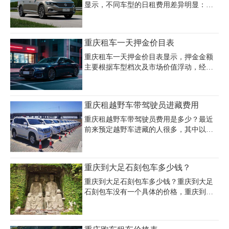
显示，不同车型的日租费用差异明显：经
济型轿车如大众朗逸、别克凯越等日租金
约160-260元，中高端车型如大众帕萨特、
本田雅阁日租价在260-350元，豪华商务车
重庆租车一天押金价目表
如奔驰威霆、别克GL8日租价格约400-700
元，而丰田埃尔法等高端车型日租费可达
重庆租车一天押金价目表显示，押金金额
1900元。重庆租车一天多少钱受车型档
主要根据车型档次及市场价值浮动，经济
次、租期长短及保险选择影响，例如10万
型轿车如大众朗逸、丰田威驰等押金普遍
级合资车日租约90元，20万级SUV约150
为3000元/车，中高端车型如奥迪A4、宝马
元，30万级商务MPV日租约300元。重庆日
3系押金约10000元，豪华商务车如奔驰威
重庆租越野车带驾驶员进藏费用
租车费用通常包含基础租金，但油费、过
霆、V260押金达20000元，顶级豪车如奥迪
路费及超时/超里程费用需额外计算
A8、宝马7系押金则高达35000-50000元。
重庆租越野车带驾驶员费用是多少？最近
越野车领域，丰田普拉多系列押金为20000
前来预定越野车进藏的人很多，其中以普
元，皮卡车型如庆铃押金约5000元。租车
拉多、帕杰罗、汉兰达等车型，尤为抢
押金分为车辆押金与违章押金两部分，其
手，前来预定的人很多。租车的价格在
中违章押金统一为3000元，需在还车后45
600~1000元/天，如果你需要重庆租越野车
重庆到大足石刻包车多少钱？
天内无违章记录退还。企业用户凭营业执
带驾驶员的话，代驾工资200-300元/天，司
照可申请免押金租车特权，
机食宿由你负责。一般租车从重庆出发到
重庆到大足石刻包车多少钱？重庆到大足
西藏需要10天左右的时间，代驾司机会把
石刻包车没有一个具体的价格，重庆到大
每天的行程和景点都安排好，这样不仅能
足石刻包车价格根据出行的季节、车型、
欣赏到川藏线的美景，还不用担心沿途遇
自驾或配司机等因素，价格也不一样。下
到的问题。
面提供的价格仅供大家参考，最新重庆到