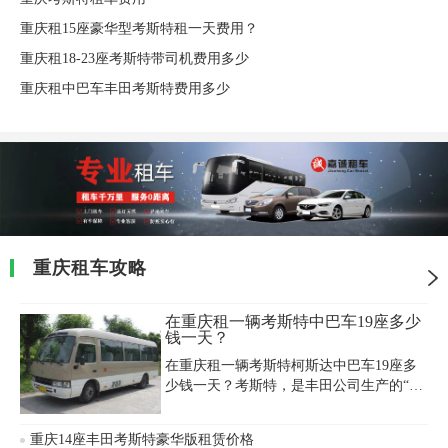
重庆租15座豪华型考斯特租一天费用？
重庆租18-23座考斯特带司机费用多少
重庆租中巴车丰田考斯特费用多少
重庆租车攻略
在重庆租一辆考斯特中巴车19座多少
钱一天？
在重庆租一辆考斯特柯斯达中巴车19座多
少钱一天？考斯特，是丰田公司生产的“豪
华客车”代名词，宽敞、舒适的车厢，使 考
斯特看起来就象家庭轿车一样。考斯特有
重庆14座丰田考斯特豪华版租赁价格
众多广受欢迎的特点，赏心悦目的内饰正