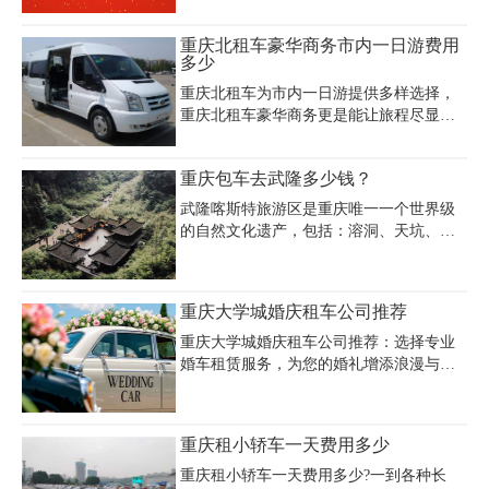
候，倘若遇到一些合同诈骗，其中的一些
提供3年内新车，车险齐全额度高，可自
隐形条约将极大程度的损害你的利益。由
驾，也可配备专业司机，重庆过年租车电
重庆北租车豪华商务市内一日游费用
此可见，找一家重庆口碑好的租车公司有
话：023-45616290.
多少
多么重要。
重庆北租车为市内一日游提供多样选择，
重庆北租车豪华商务更是能让旅程尽显尊
贵。重庆嘉诚租车公司在此处拥有丰富资
源。如奔驰 S 级商务车，其重庆北租车豪
重庆包车去武隆多少钱？
华商务市内一日游的日租价格在 1800 至
2500 元；宝马 7 系商务车日租约 1500 至
武隆喀斯特旅游区是重庆唯一一个世界级
2000 元。这些车辆内饰豪华，乘坐体验极
的自然文化遗产，包括：溶洞、天坑、地
佳。若想了解重庆北租车豪华商务市内一
缝、峡谷、高山、草原等等，吸引了众多
日游费用多少，拨打重庆北租车豪华商务
游客前往参观，那么重庆包车去武隆多少
费用多少咨询电话 023 - 45616290 即可。
钱？当然车型不同价格也不同，重庆嘉诚
重庆大学城婚庆租车公司推荐
重庆嘉诚租车凭借优质服务、良好车况以
租车公司提供一份重庆包车去武隆报价
及合理价格，能充分满足重庆北租车豪华
单，重庆包车去武隆多少钱一目了然。
重庆大学城婚庆租车公司推荐：选择专业
商务市内一日游的需求，让
婚车租赁服务，为您的婚礼增添浪漫与仪
式感。重庆大学城婚庆租车公司提供多种
豪华车型选择，包括奔驰、宝马、奥迪等
品牌，满足不同新人的需求。重庆大学城
重庆租小轿车一天费用多少
婚庆租车推荐服务涵盖婚车装饰、车队协
调等一站式解决方案，确保婚礼当天流程
重庆租小轿车一天费用多少?一到各种长