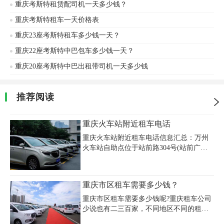
重庆考斯特租赁配司机一天多少钱？
重庆考斯特租车一天价格表
重庆23座考斯特租车多少钱一天？
重庆22座考斯特中巴包车多少钱一天？
重庆20座考斯特中巴出租带司机一天多少钱
推荐阅读
重庆火车站附近租车电话
重庆火车站附近租车电话信息汇总：万州
火车站自助点位于站前路304号(站前广场
对面)，提供24小时租车服务，联系电话
13436116572；重庆西站服务点在B2层05通
道设有神州租车网点，电话18418902144；
重庆市区租车需要多少钱？
重庆北站周边租车选择丰富，包括哔哔租
车(023-67791118)、泰廷租车(023-
重庆市区租车需要多少钱呢?重庆租车公司
67465652)及尚益达租车(15223339122)，均
少说也有二三百家，不同地区不同的租车
位于1公里范围内；旅途租车北站店专线为
公司，其重庆租车价格会略有差异，但同