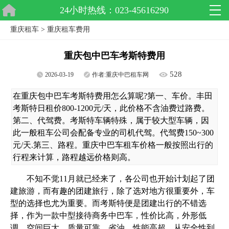
24小时热线：023-45616290
重庆租车
>
重庆租车费用
重庆包中巴车考斯特费用
528
2026-03-19
作者:
重庆中巴租车网
在重庆包中巴车考斯特费用怎么算呢?第一、车价。丰田
考斯特日租价800-1200元/天，此价格不含油费过路费。
第二、代驾费。考斯特车辆特殊，属于较大型车辆，因
此一般租车公司会配备专业的司机代驾。代驾费150~300
元/天.第三、路程。重庆中巴车租车价格一般按照出行的
行程来计算，路程越远价格则高。
不知不觉11月就已经来了，各公司也开始计划起了团
建旅游，而有趣的团建旅行，除了选对地方很重要外，车
型的选择也尤为重要。而考斯特便是团建出行的不错选
择，作为一款中型接待商务中巴车，性价比高，外形低
调，空间巨大、质量可靠、省油，性能高超，从安全性到