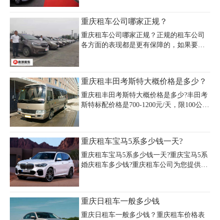
023-67387888；沙坪坝区重庆西站另有凯
一款车型也不会相差太多。一般单纯的只
尊租车服务点(凤中路168号)，营业至
租用车辆，租车价格是200元/天乃至上万
重庆租车公司哪家正规？
22:00。江北区火车站附
元/天都有，一般经济型的车型在200元/天
到1500元/天之间，您可以根据个人的爱
重庆租车公司哪家正规？正规的租车公司
好、经济实力等选择适合您的车型。具体
各方面的表现都是更有保障的，如果要在
重庆租车需要多少钱，您可以来电咨询。
重庆租车的话，一定要提前去做好预定的
规划，重庆嘉诚租车公司价格实惠，手续
简单，是一家专业的汽车租赁公司,主要提
重庆租丰田考斯特大概价格是多少？
供旅游租车、机场租车、豪车租赁、商务
租车、会议租车、婚庆租车、工程用车、
重庆租丰田考斯特大概价格是多少?丰田考
单位用车、长租、短租、日租等服务,车型
斯特标配价格是700-1200元/天，限100公
齐全,欢迎来电咨询!
里。此价格不含油费过路费，配有一名专
业司机。中巴车租车价格一般按照出行的
行程来计算，路程越远价格则高。
重庆租车宝马5系多少钱一天?
重庆租车宝马5系多少钱一天?重庆宝马5系
婚庆租车多少钱?重庆租车公司为您提供重
庆宝马5系婚车租赁价格800元起,,以及与宝
马5系同级别车型价格，重庆租车专业平
台，交易更靠谱、省心省钱!
重庆日租车一般多少钱
重庆日租车一般多少钱？重庆租车价格表