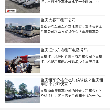
顺畅。重庆大学城婚车租赁价格透明合
假，出行难坐车难就成了一个问题。小编
理，性价比高，可根据预算定制专属方
推荐大家租车回家，因为长假诸如国庆春
案。重庆大学城租车公司哪家好？口碑与
节等时段，高速免过路费，并且租一辆车
服务质量是关键，建议提前对比多家公司
还可以搭载几个亲朋好友，回家办事也方
重庆大客车租车公司
并查看真实用户评价。重庆大学城婚庆车
便。像这种情况，重庆租普通轿车就能满
队服务推荐注重细节与时效性，专业司机
足您的需求。那么在重庆租普通轿车多少
重庆大客车租车公司找哪家？重庆大客车
团队保障安全出行，让新人无忧享受幸福
钱呢。下面小编以重庆租车的租车价格表
租车公司联系方式是什么？重庆租车公司
时刻。
为例，为大家列举常用轿车租车价格，以
主要对社会各界需要商务用车的个人、单
防大家上当受骗。
位、国内外驻渝公司、办事处、团体、旅
游公司等为服务对象。除此之外我们还推
重庆江北机场租车电话号码
出了机场接送、婚庆、商务、旅游、会议
包车！重庆大客车租车公司电话023-
重庆江北机场附近哪里有租车公司？重庆
45616290
江北机场租车电话号码多少？重庆江北机
场租车多少钱一天？重庆租车公司主要面
对包括重庆江北机场在内的重庆主城区 内
的社会各界需要用车的个人、企事业单
重庆租车价格什么时候较低？重庆租
位、团体、宾馆、商务楼、旅游公司等为
车哪个公司便宜？
服务对象，经营重庆地区的长租短包、机
在选择重庆租车公司的时候，租车公司的
场接送、宾馆迎送、商务考察、公司班
价格往往是客户需要考虑和重视的一个
车、婚礼配车、省际旅游包车、租车自驾
点，许多人都会问小编重庆租车价格是浮
等汽车租赁业务。
动的吗?什么时候会更便宜一些?重庆租车