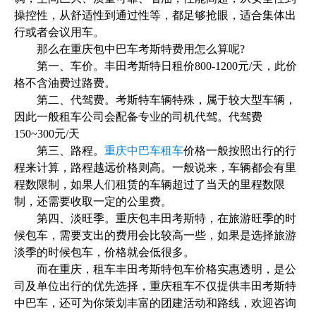
操控性，从舒适性到通过性等，都足够抢眼，适合集体出
行或者会议用车。
那么在重庆包中巴车考斯特费用怎么算呢?
第一、车价。丰田考斯特日租价800-1200元/天，此价
格不含油费过路费。
第二、代驾费。考斯特车辆特殊，属于较大型车辆，
因此一般租车公司会配备专业的司机代驾。代驾费
150~300元/天
第三、路程。
重庆中巴车租车
价格一般按照出行的行
程来计算，路程越远价格则高。一般说来，车辆都会有里
程数限制，如果人们租赁的车辆超过了当天的里程数限
制，还需要收取一定的公里费。
第四、淡旺季。重庆包丰田考斯特，在旅游旺季的时
候包车，需要支出的费用会比较高一些，如果是选择旅游
淡季的时候包车，价格就会低很多。
而在重庆，租车丰田考斯特包车价格实惠透明，是公
司及单位出行的优先选择，重庆租车不仅提供丰田考斯特
中巴车，还可为你策划丰富的团建活动和路线，欢迎咨询