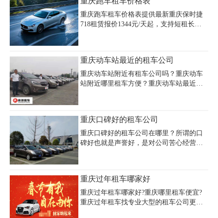
重庆跑车租车价格表
大足石刻包车多少钱需电话咨询租车公
司。
重庆跑车租车价格表提供最新重庆保时捷
718租赁报价1344元/天起，支持短租长租
灵活选择。重庆豪车租赁市场覆盖保时捷
Macan(550元/天)、Panamera(1200元/天)、
玛莎拉蒂Levante(999元/天)等热门车型，超
重庆动车站最近的租车公司
跑车型如兰博基尼Huracán日租金达7000-
9000元。婚车租赁推荐保时捷系列，注意
重庆动车站附近有租车公司吗？重庆动车
选择双数车队搭配白色婚车寓意白头偕
站附近哪里租车方便？重庆动车站最近的
老。正规租车公司需验车录像、明确合同
租车公司电话号码多少？重庆动车站附近
条款，押金根据车型从几千到数万元不
租车公司价格多少钱一天？重庆租车公司
等，芝麻信用700分可享免押金服务。查询
主要面对包括重庆动车站在内的重庆主城
重庆口碑好的租车公司
重庆跑车租赁价格可选择尊荣汽车等正规
区内的社会各界需要用车的人士提供机场
企业，提供
接送、包车、自驾租车、商务用车、婚庆
重庆口碑好的租车公司在哪里？所谓的口
礼车及旅游车，提供多种优质周到的汽车
碑好也就是声誉好，是对公司苦心经营，
租赁业务。
优质租车服务的赞誉与认同。倘若我们想
要租车，便一定要找到重庆口碑好的租车
公司。毕竟，一家公司能够为大众赞誉，
重庆过年租车哪家好
一定是因为其确实有着过硬的本事。自
然，口碑好的租车公司能够为我们提供更
重庆过年租车哪家好?重庆哪里租车便宜?
加优质的租车服务。在这个过程中，也不
重庆过年租车找专业大型的租车公司更靠
需要担忧有什么合同诈骗。在租车的时
谱!重庆过年租车就到重庆租车公司，为您