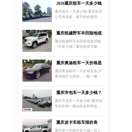
刚、三菱帕杰罗、大众途观、
2026重庆租车一天多少钱？重庆租车价格
路虎揽胜、悍马H2、北汽路
重庆租车一天多少钱?重庆租车
霸、长丰猎豹、陆地巡洋舰、
公司有很多，租车的价格也不
丰田新霸道、三菱猎豹、勇
完全一样。市面上常见的租车
士、丰田普拉多等等各种型号
价格有以下几种：大巴车，包
的越野车SUV提供选择，全是
括40-53座，租车价格是150元每
重庆租越野车丰田陆地巡洋舰一天多少钱
车况好、两年以内的新车。
小时，服务费300元。中巴车，
重庆租越野车丰田陆地巡洋舰
主要包括24-39座，租车价格为
一天多少钱？重庆租赁车辆去
100元每小时，服务费300元。
旅游，车辆类型选择是很重要
小巴车，15-23座，租车价格相
的。必须选一辆性能好的车辆
对便宜一些，每小时75元，服
出行才能保障安全，再加上现
重庆奥迪租车一天价格是多少?
务费是300元。
在是暑假旺季，进藏的游客特
重庆奥迪租车一天价格是多少?
别多。所以只有选择一辆好的
看你租什么样的，一般一辆奥
越野车才能放心大胆的行驶，
迪A6L的价位差不多在400-1000
即使是雨季一些险滩沟壑越野
一天，很多结婚的新人喜欢租
车都能驾驭。
这里车型，可以租半天，也可
重庆市包车一天多少钱？
以按天租，看你想怎么租了。
重庆市包车一天多少钱?重庆包
车的价格一般由租金和押金构
成，不同车型的日租金不用，
押金也不同，因此很难具体的
确定重庆市包车一天多少钱。
重庆皮卡车租车报价表
以下是重庆租车公司提供的一
重庆皮卡车租车多少钱一月？