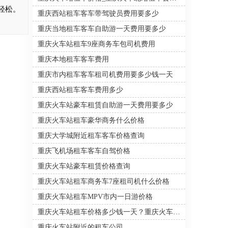
括重庆火车站在内的重庆主城
途轻松。
重庆西站租车客车带驾驶员费用要多少
区内的社会各界需要用车的人
士提供机场接送、包车、自驾
重庆当地租车客车自助游一天费用要多少
租车、商务用车、婚庆礼车及
旅游车，提供多种优质周到的
重庆火车站租车9座商务车包司机费用
汽车租赁业务。
重庆本地租车客车费用
重庆市内租车客车租司机费用要多少钱一天
重庆西站租车客车费用多少
重庆火车站豪车租赁自助游一天费用要多少
重庆火车站租车豪华商务什么价格
重庆大学城附近租车客车价格查询
重庆飞机场租车客车自驾价格
重庆火车站豪车租赁价格查询
重庆火车站租车商务车7座租司机什么价格
重庆火车站租车MPV市内一日游价格
重庆火车站租车价格多少钱一天？重庆火车站租车公司电话
重庆火车站附近的租车公司