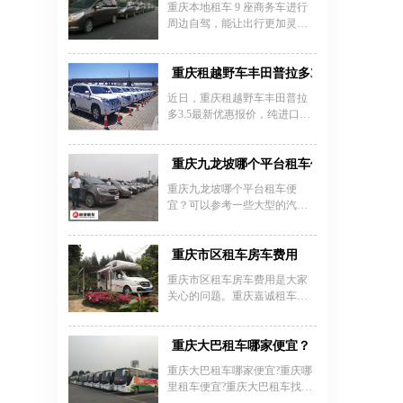
驰G63日租约1800-4000元，电
重庆本地租车 9 座商务车进行
元，49-55座大巴日租约1200
动车型仰望U8为1500元/天价格
周边自驾，能让出行更加灵活
元。20-30座小型大巴日租700-
受车型新旧、租赁时长、季节
惬意。重庆嘉诚租车公司在此
1500元，30-40座中型大巴日租
供需影响显著，旺季可能上涨
提供丰富选择。福特途睿欧 9
800-1800元，40-60座大型大巴
10%-20%。多数公司提供含司
座商务车，重庆本地租车 9 座
重庆租越野车丰田普拉多3.5-丰田霸道租
日租900-2500元。重庆长途包车
机服务，日租含8小时100
商务车价格表一览显示其日租
租车费用受车型、行程距离和
近日，重庆租越野车丰田普拉
约 500 - 700 元，车内空间布局
季节影响较大，如7座商务车约
多3.5最新优惠报价，纯进口霸
合理，驾驶操控性良好。江淮
600元/天，9座商务车700元/
道铁血SUV尽享低价柔情，特
瑞风 M4 9 座商务车日租大概
天，中巴车1000元/天，大巴车
租价700-1000元一天，配置丰富
400 - 600 元，座椅舒适且性价
1300元/天。选择正规租车公司
保险齐全，欲租从速，更多优
重庆九龙坡哪个平台租车便宜？
比高。若想深入了解重庆本地
时
惠租车尽在重庆租车;对该车感
租车价格表一览及其他车型详
重庆九龙坡哪个平台租车便
兴趣的朋友可以到办公楼详谈
情，可拨打 023 - 45616290 咨
宜？可以参考一些大型的汽车
或咨询，租车咨询电话：023-
询。重庆嘉诚租车凭借优质的
租赁公司的价格，当然通过客
45616290.
车辆、便捷的租车流程以及贴
服询问会更加详细，以下是重
心的服务，无论是家庭周末出
庆租车公司的租车价格表，大
重庆市区租车房车费用
游还是小型团队周边旅行，都
家可以参考一下：
重庆市区租车房车费用是大家
能让
关心的问题。重庆嘉诚租车公
司（023 - 45616290）为您提供
多种选择。B 型房车日租约 800
- 1200 元，车内设施可满足基本
重庆大巴租车哪家便宜？
生活，适合 2 - 3 人出行；C 型
重庆大巴租车哪家便宜?重庆哪
房车日租 1300 - 1800 元，空间
里租车便宜?重庆大巴租车找专
更宽敞，居住更舒适，可容纳 3