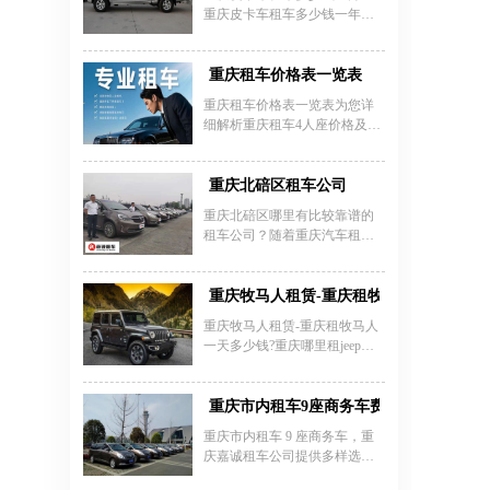
些关于重庆市包车价格，仅供
重庆皮卡车租车多少钱一年？
参考：
重庆皮卡车出租月租年租价格
大幅优惠！重庆租车公司专业
提供重庆皮卡出租，专业重庆
重庆租车价格表一览表
皮卡车租赁，专业出租工程皮
重庆租车价格表一览表为您详
卡车，车况良好，动力大，可
细解析重庆租车4人座价格及费
越野，空间大，可带驾驶员，
用标准，涵盖经济型轿车、紧
可自驾，适合旅游，穿越，工
凑型SUV等主流车型的租赁信
地，剧组等用车!价格优惠!，提
息。重庆4人座租车费用根据车
重庆北碚区租车公司
供正规发票。
型档次差异显著，经济型车辆
重庆北碚区哪里有比较靠谱的
如大众捷达、丰田卡罗拉日租
租车公司？随着重庆汽车租赁
金约200-500元，中高端车型如
行业的发展，租车成为当下最
别克GL8、奔驰C级日租价格在
为时尚潮流的出行方式，特别
500-1000元区间，豪华品牌如宝
是在这个经济共享时代，租车
重庆牧马人租赁-重庆租牧马人一天多少钱？
马3系、奥迪A4等日租费用可达
方便快捷，车型多样，满足了
800-1500元。重庆四人座汽车租
重庆牧马人租赁-重庆租牧马人
大家的需求。而眼下重庆市场
赁费用包含基础租金、保险及
一天多少钱?重庆哪里租jeep牧
上的租赁行越来越多，参差不
基础服务费，但不含油费、过
马人?重庆租Jeep牧马人800元/
齐的汽车租赁公司给用户带来
路费等附加支出，部分公司提
天起租，周租、月租、年租等
选择上的困扰，到底在重庆北
供机场接送服务但需注意主城
中长期租赁可享受折扣优惠。
重庆市内租车9座商务车费用
碚区租车公司哪家比较好？
区范围限制。租期长短直接影
外地客户来蓉，租期满10天及
重庆市内租车 9 座商务车，重
响重庆四人座租车价格，长期
以上，可免费提供一次接送机
庆嘉诚租车公司提供多样选择
服务。
与合理价格。丰田埃尔法 9 座