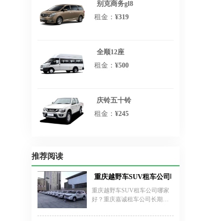
别克商务gl8
租金：
¥319
全顺12座
租金：
¥500
庆铃五十铃
租金：
¥245
推荐阅读
重庆越野车SUV租车公司哪家好？
重庆越野车SUV租车公司哪家
好？重庆嘉诚租车公司长期专
业从事越野车租赁，最新款丰
田陆地巡洋舰、三菱越野黑金