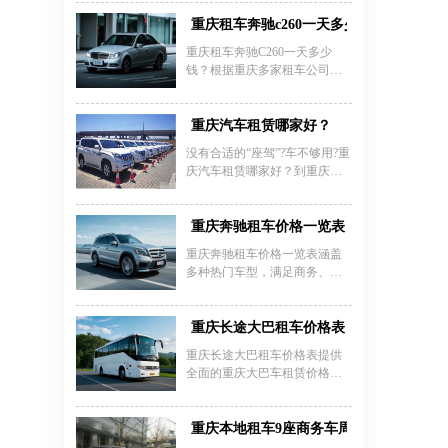
商务车日租约 1200 - 1500 元，
车内空间宽敞且座椅舒适，配
重庆租车奔驰c260一天多少钱
置高端，无论是商务出行还是
重庆租车奔驰C260一天多少
家庭旅游，在市内穿梭都尽显
钱？根据重庆多家租车公司报
尊贵与便利。现代 H-1 9 座商务
价，奔驰C260的日租价格通常
车日租 800 - 1000 元，经济实惠
在500-800元之间，具体费用受
且性能稳定。重庆市内租车 9
车型年份、租赁时长及淡旺季
重庆汽车租赁哪家好？
座商务车费用因车型而有差
影响。例如2022款奔驰C260动
异，重庆嘉诚租车公司（电
没有合适的“座驾”?车不够用?重
感型日租价为500元起，押金标
话：023 - 45616290）服务优
庆汽车租赁哪家好？到重庆嘉
准为10000-15000元，部分公司
质。车辆定期保养维护，手续
诚汽车租赁有限责任公司来吧!
支持信用免押金服务。该车型
办理便捷，还有专业团队提供
您放心的重庆汽车租赁公司!重
搭载1.5T+48V轻混动力系统，
贴心服务，让您在重庆市内的
庆嘉诚汽车租赁有限责任公司
重庆奔驰租车价格一览表
兼具豪华内饰与燃油经济性，5
租车之旅轻松愉悦，尽享 9 座
(以下简称租车)，众多全新车型
座布局适合商务接待、婚庆活
重庆奔驰租车价格一览表涵盖
等您驾驭!您放心的重庆汽车租
动及家庭出行。重庆安润租车
多种热门车型，满足商务、婚
赁公司，从始至终坚持“三透明”
等专业公司提供全险保障、24
庆、旅游等多元化需求。以重
汽车租赁政策：
小时救援及送车上门服务，车
庆嘉诚租车等主流租车公司报
型包含C级、E级、S级等多款奔
价为例，奔驰C级日租金约450-
重庆长途大巴租车价格表
驰系列，长租用户可享月租优
500元，E级为600-800元，S级
重庆长途大巴租车价格表提供
惠。建议消费者
高端车型如S450日租达1500元
全面的重庆大巴车租赁价格查
商务车型中，7座奔驰V260和威
询服务，涵盖各类车型的长途
霆日租约800元，9座威霆价格
包车费用标准。根据车型不
相近，而改装迈巴赫版7座车型
同，19座中巴日租价格约400-
重庆本地租车9座商务车周边自驾价格表
日租达1200元豪华越野车如奔
800元，35-39座大巴日租约1000