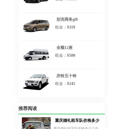
别克商务gl8
租金：
¥319
全顺12座
租金：
¥500
庆铃五十铃
租金：
¥245
推荐阅读
重庆婚礼租车队价格多少？重庆婚车车队
重庆婚礼租车队价格多少？在