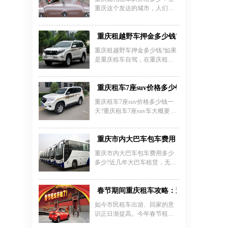
重庆这个发达的城市，人们对
结婚是非常重视的，婚礼对新
人们而言，是一件大事，有很
多事情要去安排，那你知道重
重庆租越野车押金多少钱?
庆婚礼租车队价格一般要多少
重庆租越野车押金多少钱?如果
钱吗?一般重庆婚庆租车公司租
是重庆租车自驾，在重庆租越
车多少钱一天？?下面赶紧来了
野车押金多少钱?这不是固定
解一下重庆婚车车队租赁价格
的，一般根据租车公司提供的
一览表。
车型车价来收取，车价越高租
重庆租车7座suv价格多少钱一天？
车押金就越高，一般车价在7-23
重庆租车7座suv价格多少钱一
万之间的车，每天的日租金在
天?重庆租车7座suv车大概要多
100-1000元之间，租车押金一般
少费用？现在重庆越野车SUV
是5000-50000元不等。此外，还
租车公司很多，在重庆租一辆7
有一笔固定的车辆违章押金，
座的suv价格哪家更便宜？重庆
重庆市内大巴车包车费用
在重庆一般是3000元，一般在
租车公司车型齐全，为您提供
一个月内退还。
重庆市内大巴车包车费用多少
靠谱又便宜的重庆租车服务，
多少?近几年大巴车租赁，无需
以下是重庆租车公司提供的
办理保险、不用聘请司机、不
SUV租车价格，供参考：
用维修保养，非常受企业及小
团体旅行欢迎。再加上，大巴
春节期间重庆租车攻略：避开陷阱放心租
车外观朗逸，形象好;配置丰
如今市民租车出游、回家的意
富，舒适性强;座位数多，非常
识正日渐提高。今年春节租车
经济实惠，更受重庆租赁市场
回家的人群会有一个很大幅度
的欢迎。