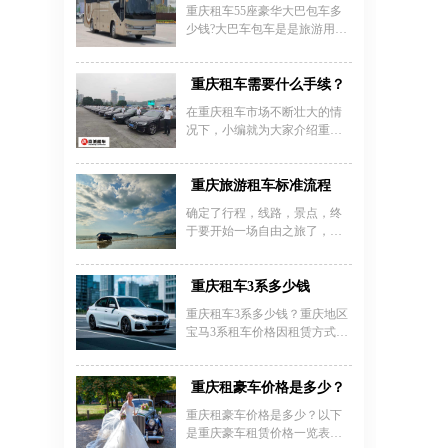
技独家技术，又进一步丰富了
亲访友、机场接送、代人接
重庆租车55座豪华大巴包车多
豪华的配置，并赋予了超强的
客、旅游包车等体面用车。
少钱?大巴车包车是是旅游用车
运动特性，从设计到性能无不
最多的车型之一，旅游大巴车
体现出完美的品质。
包车价格都按照包车时间，公
里数的多少来收取费用。一天
重庆租车需要什么手续？
中租用时间越长租金也就越
在重庆租车市场不断壮大的情
高。旅游包车服务租用公里越
况下，小编就为大家介绍重庆
多租车价格也会高一些。重庆
租车需要哪些手续，免得找到
旅游大巴车主要用于旅游服
的心仪的租车公司后却又有租
务，会议会展服务，企业班车
车所需的证件没带齐，而多跑
重庆旅游租车标准流程
等用车服务。
一趟的情况。办理重庆租车的
确定了行程，线路，景点，终
手续必须要有以下的租车条件
于要开始一场自由之旅了，不
租车前，请确认您满足以下条
知道租车的流程怎么能行？租
件、并持有以下证件：
车为你奉上重庆旅游租车标准
流程，为你的租车计划贡献微
重庆租车3系多少钱
薄之力。 重庆旅游租车标准流
重庆租车3系多少钱？重庆地区
程如下：1.确认旅游出行的信
宝马3系租车价格因租赁方式和
息，方便租车报价，2.确认租车
服务不同有所差异。日租价格
信息
普遍在198-300元/天起，其中启
晨汽车租赁提供24款宝马3系日
重庆租豪车价格是多少？
租198元起的优惠价，支持包年
重庆租豪车价格是多少？以下
包月、随借随还等灵活方式。
是重庆豪车租赁价格一览表，
若选择长租服务，该车型还提