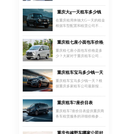
但是每个地区、商家所给出的
供全天接送和送车上门等增值
价格存在差异，建议大家亲自
服务。其他租车公司如卓越汽
到店咨询价格和相关事宜，然
重庆大g一天租车多少钱
车租赁的宝马3系日租价为300
后根据自己的婚车租赁预算选
元/天起，而豪华轿车租赁市场
在重庆租用奔驰大G一天的租金
择适合自己的豪车。
中宝马3系与奥迪A4、奔驰C级
根据车型配置和租赁公司不同
同属300元/天档位。部分平台标
有所差异，主流车型价格如
注超公里费为3元/公里，基础服
下：奔驰G63日租金约1800-
务含8小时80公里。重庆租宝马
2000元/天，奔驰G350日租金约
重庆租七座小面包车价格是多少
3系可通过线上平台快速办理，
2500元/天，而顶配版奔驰AMG
重庆租七座小面包车价格是多
车型齐全且支持异地还
G63日租金可达4000元/天。租
少？大家对于重庆租车公司必
车押金普遍为20000元/车，部分
然是有很大的好感，这家租车
高端车型押金可能高达50000
公司在经营之初到今日一直可
元。重庆嘉诚租车公司提供多
以保持良好的状态。其可以让
重庆租车宝马多少钱一天
种奔驰G级车型租赁服务，车辆
人们充分享受以及体验到生活
均为3年内八成新车型，配备定
重庆租车宝马多少钱一天？根
的中美好，也可以扩宽大众出
期检测和全额保险保障，支持
据重庆多家租车公司最新报
行的选择。
自驾或配驾服务。租车费用包
价，宝马不同车型的日租价格
含基础里程200-300公里/天，超
差异较大。宝马3系作为入门级
里程按1.5-2元/公里加收，超时
豪华轿车，日租价格约450-600
重庆租车7座价目表
费用为70元/小时或按全天
元，而宝马5系（如525Li）自驾
重庆租车7座价目表提供重庆商
费用约500-700元/天，婚庆租赁
务车租赁服务的详细价格参
含8小时服务约600元。高端车
考，涵盖主流7座商务车型的日
型如宝马7系日租价格达1500-
租费用。别克GL8作为热门车型
1800元，敞篷轿跑宝马4系约
日租金350元起，别克世纪550
重庆包越野车哪家公司好？