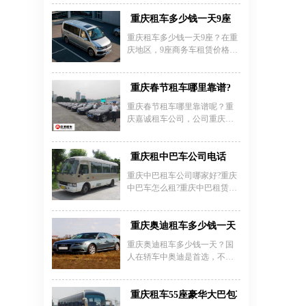
的增长。年关将至，重庆租车
市场激战正酣。元旦出游、春
重庆租车多少钱一天9座
节返乡，租车需求将激增，年
重庆租车多少钱一天9座？在重
底汽车租赁市场因此即将引
庆地区，9座商务车租赁价格根
爆。那么市民们该如何避开陷
据车型、租期和服务内容有所
阱放心租车呢?重庆租车公司推
不同。经济型车型如江淮瑞风
出春节期间重庆租车攻略!
M4、福特全顺日租价格约400-
重庆春节租车哪里靠谱?
600元，舒适型如依维柯欧胜日
重庆春节租车哪里靠谱呢？重
租600-800元，高端车型如奔驰
庆嘉诚租车公司，公司重庆本
威霆日租800-1200元。部分公司
土企业，规模正规靠谱信誉度
提供包月服务，如别克GL8月租
极高。公司车辆三年内全新，
约8500元，福特全顺月租6500-
车型较多，满足不同需求。车
重庆租中巴车公司电话
7500元，包含司机服务则月租
辆保险齐全，高中低档轿车、
增加至7500-9000元。租车费用
重庆中巴租车公司哪家好?重庆
商务车、中巴车、越野车、大
受淡旺季、里程限制、保险等
中巴车怎么租?重庆中巴租赁价
巴车等。租车流程简单，只需
因素影响，建议提前咨询确认
格是多少?重庆租中巴车公司电
提供身份证、驾驶证以及卡。
细节。重庆嘉诚租车等专业租
话多少?重庆租中巴车找重庆嘉
车公司提供多种车型选择，车
诚租车公司，经营租赁车辆种
重庆奥迪租车多少钱一天？
辆均经过严格检测并配备全
类齐全，中巴9、11、15、18、
重庆奥迪租车多少钱一天？国
险，支持自
20、22-31座及大巴35、45、55
人在轿车中奥迪是首选，不管
座等、一系列豪华车辆。价格
是商务、会议、旅游、婚庆等
和时间灵活，车况极佳,保险齐
都会用到这款车型。奥迪a6融
全，可为您提供短租或长租，
入了奥迪在全球最先进的高科
重庆租车55座豪华大巴包车多少钱？
是您商务活动、个人出行、走