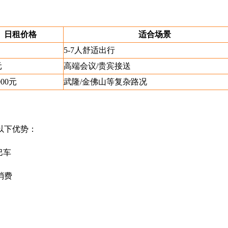
日租价格
适合场景
5-7人舒适出行
元
高端会议/贵宾接送
000元
武隆/金佛山等复杂路况
以下优势：
巴车
消费