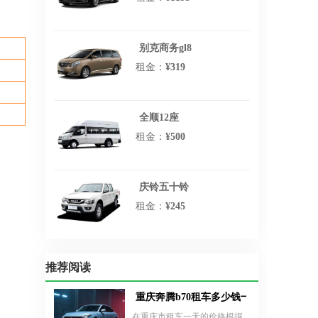
别克商务gl8
租金：
¥319
全顺12座
租金：
¥500
庆铃五十铃
租金：
¥245
推荐阅读
重庆奔腾b70租车多少钱一天
在重庆市租车一天的价格根据