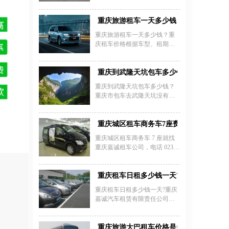
庆皮卡车出租报价多少？重庆
重庆个人租车价格表可供参
嘉诚租车公司专业出租皮卡
考：
车， 长城风骏5皮卡车，江西五
重庆旅游租车一天多少钱
十铃皮卡，东风锐器皮卡车，
重庆旅游租车一天多少钱？重
日租、月租、年租、可带司
庆租车价格根据车型、租期及
机,，承接各类大型项目招标、
服务类型差异显著，经济型轿
欢迎广大客户咨询，少去买车
车如大众朗逸、别克凯越等日
和保养维护的的烦恼。
租金约160-260元，中高端轿车
重庆到武隆天坑包车多少钱？
如奥迪A4、宝马3系日租约350-
重庆到武隆天坑包车多少钱？
700元，商务车和越野车价格在
重庆市包车去武隆天坑没有一
300-1000元不等。重庆租车费用
个具体的价格，重庆到武隆天
标准包含基础租金、手续费、
坑包车价格根据出行的季节、
保险及超里程/超时费用，例如
车型、自驾或配司机等因素，
重庆城区租车商务车7座费用要多少钱一
日租自驾通常限200-300公里，
价格也不一样。下面提供的价
超程按1.5-2元/公里加收，配驾
重庆城区租车商务车 7 座就找
格仅供大家参考，最新重庆到
服务超时费30元/小时。旅游旺
重庆嘉诚租车公司，电话 023 -
武隆天坑包车多少钱需电话咨
季或节假日价格可能上浮
45616290。重庆城区租车商务
询租车公司。
10%-30%，长租或提前预订可
车 7 座费用要多少钱一天？五
享折扣。接机服务主城区内免
菱凯捷 7 座商务车日租约 400
重庆租车日租多少钱一天?
费，但超时按租金50%/小时计
元，经济实惠。长安欧尚科尚
重庆租车日租多少钱一天?重庆
费，夜间（
一天 420 元左右，性价比不
嘉诚汽车租赁有限责任公司是
错。别克 GL8 陆上公务舱租金
经工商部门正式批准成立的合
600 元，乘坐舒适。本田奥德赛
法机构。本着诚信服务、用户
日租 550 元，车内空间灵活。
至上的宗旨，公司全新的各种
重庆旅游大巴租车价格是多少