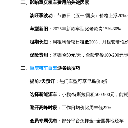
二、影响重庆租车费用的关键因素
淡旺季波动
：节假日（五一/国庆）价格上浮20%-
车型新旧
：2025年新款车型比老款贵15%-30%
租期长短
：周租均价较日租低20%，月租套餐性
保险费用
：基础险50元/天，全险套餐100-200元/
三、
重庆租车自驾
游省钱技巧
提前7天预订
：热门车型可享早鸟价8折
选择新能源车
：小鹏/特斯拉日租500-900元，能
避开高峰时段
：工作日均价比周末低25%
会员专属优惠
：部分平台免押金+全国异地还车