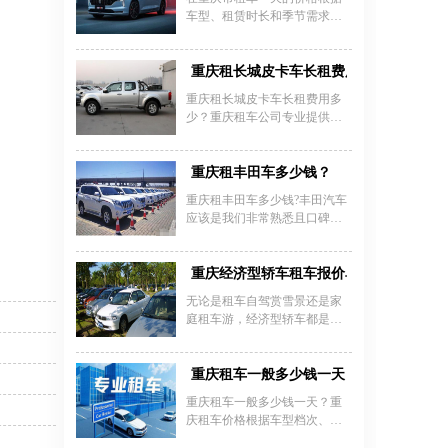
车型、租赁时长和季节需求有
所不同，经济型轿车如大众朗
逸、别克凯越等日租金约160-
260元，中高端车型如奥迪A4、
重庆租长城皮卡车长租费用多少
宝马3系日租价在350-500元，商
重庆租长城皮卡车长租费用多
务车如别克GL8日租金约400
少？重庆租车公司专业提供重
元，而豪华MPV如奔驰V级可
庆皮卡出租，专业重庆皮卡车
达1900元/天。若选择带司机服
租赁，专业出租工程皮卡车，
务，7座商务车费用约600-800
车况良好，动力大，可越野，
重庆租丰田车多少钱？
元/天，代驾轿车日租价约200-
空间大，可带驾驶员，可自
500元。淡旺季价格差异明显，
重庆租丰田车多少钱?丰田汽车
驾，适合旅游，穿越，工地，
节假日或春运期间部分车型费
应该是我们非常熟悉且口碑赞
剧组等用车!价格优惠!，可提供
用可能翻倍，建议提前咨询重
誉有加的车企，性价比高，因
开发票。重庆租皮卡长城皮卡
庆嘉诚租车或安润租车等正规
此很多人租车，都会考虑它。
日租价格：￥300-500元/天，重
公司，了解具体车型报价及押
从目前重庆租车公司提供的车
重庆经济型轿车租车报价单
庆租皮卡长城皮卡月租年租价
金政策（普通车辆押金1-2万
型来看，丰田车类型还蛮多
格面议。
无论是租车自驾赏雪景还是家
元，高端车2万元
的，轿车、商务车、越野车、
庭租车游，经济型轿车都是最
中巴车都有，满足各界用车出
受欢迎的。川藏线路况艰险，
行需要。
越野车是最好的选择，在淡
季，当然租车去重庆周边赏
重庆租车一般多少钱一天
雪、看景才是首要选择。出发
重庆租车一般多少钱一天？重
之前先来了"
庆租车价格根据车型档次、租
赁时长和季节波动，日租费用