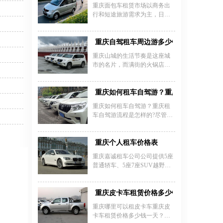
田考斯特出租、19座丰田考斯
重庆面包车租赁市场以商务出
特出租、23座丰田考斯特出
行和短途旅游需求为主，日租
租。重庆租中巴车丰田考斯特
价格根据车型差异较大。主流
一般情况下价格是700-1200元/
商务车型如别克GL8日租约400-
天，限100公里。豪华版日租价
600元/天，奔驰V260日租700-
重庆自驾租车周边游多少钱？重庆自驾游
是1200-1800元，限100公里。
1000元/天，丰田考斯特日租
重庆山城的生活节奏是这座城
800-1200元/天。新能源车型月
市的名片，而满街的火锅店、
租费用集中在2000-3500元区
小吃店更是让人流连忘返。除
间，如东风小康EC36EV月租约
此之外，重庆周边还是有很
2800元，适合企业长期包车或
多，美得不像话的地方！利用
重庆如何租车自驾游？重庆租车自驾游流
工地运输。
周末，带上家人和孩子选择重
重庆如何租车自驾游？重庆租
庆自驾租车周边游是很不错的
车自驾游流程是怎样的?尽管重
选择。那么重庆自驾租车周边
庆汽车租赁的普及度越来越
游多少钱？
宽，仍然有很大一部分人对重
庆汽车租赁感到很陌生。今天
重庆个人租车价格表
我们就来谈谈重庆自驾游租车
重庆嘉诚租车公司公司提供5座
流程及费用，让广大重庆市民
普通轿车、5座7座SUV越野
及外来游客对重庆自驾游租车
车、9-14座别克商务gl8、奔驰
有个大概的了解，出行也就多
商务车车、豪华丰田海狮商务
了一种方式。
车、别克gl8商务车、、20-25座
重庆皮卡车租赁价格多少钱一天-重庆皮
考斯特、33-47座豪华旅游客车
重庆哪里可以租皮卡车重庆皮
出租。那么具体重庆个人租车
卡车租赁价格多少钱一天？重
价格怎么样?下面是小编提供的