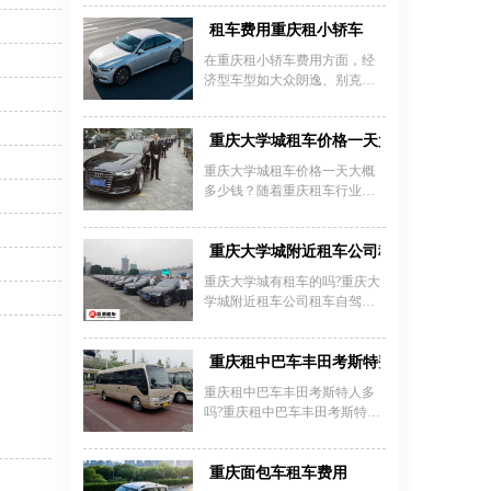
通常在100元至2000元不等。经
济型轿车如大众朗逸、别克凯
租车费用重庆租小轿车
越等日租金约160元，中高端商
在重庆租小轿车费用方面，经
务车如别克GL8日租400元左
济型车型如大众朗逸、别克凯
右，豪华车型如奔驰E系、奥迪
越等日租金约160-350元，中高
A6L日租约500-700元，越野车
端车型如大众帕萨特、丰田凯
如丰田普拉多则需700-1000元/
美瑞日租价格260-1500元，豪华
重庆大学城租车价格一天大概多少钱？
天。重庆租车价目表显示，淡
车型如奥迪A8、奔驰E系则达
季价格较低，而春节等旺季商
重庆大学城租车价格一天大概
700-3500元。重庆租车价格受车
务车价格可能翻倍至600元/天。
多少钱？随着重庆租车行业的
型、租期及淡旺季影响显著，
此外，租车费用通常包含基础
发展，越来越多的人选择租车
短租经济型小轿车费用通常包
保险，但部分平台会额外收取
出行了，但是在网上都搜不到
含基础租金（含200-300公里/
50-100元/天的保险费用，押金
一个关于重庆租车价格多少钱
重庆大学城附近租车公司租车自驾一天多
天）、40-50元服务费及保险
方面，经济型车辆约6000元，
的文章，为此重庆租车公司小
费，超里程按1-3元/公里加收。
重庆大学城有租车的吗?重庆大
豪华车押金可
编为大家整理了一份租车价
重庆租车公司小轿车报价透
学城附近租车公司租车自驾一
格，希望给广大消费者带来方
明，如嘉诚租车提供三年内新
天多少钱?重庆嘉诚租车公司为
便，下面就由小编来介绍重庆
车租赁，经济型押金约1.3万
重庆大学城及附近的市民及外
大学城租车一天需要多少钱：
元，支持异地还车及24小时服
地游客提供汽车租赁服务，重
重庆租中巴车丰田考斯特费用多少
务，油费、过路桥费需自理。
庆大学城租车自驾游、重庆大
重庆租中巴车丰田考斯特人多
学城租车带司机均可，重庆大
吗?重庆租中巴车丰田考斯特费
学城附近租车价格根据车型差
用多少?现在市面上价格层出不
异而定，以下是重庆市自驾租
穷，怎样才能知道具体价格?重
车价格表：
庆租车目前热租车型：17座丰
重庆面包车租车费用