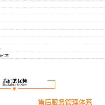
车
游包车