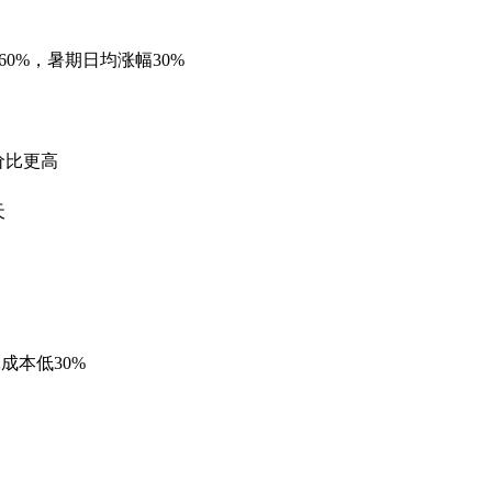
60%，暑期日均涨幅30%
价比更高
天
耗成本低30%