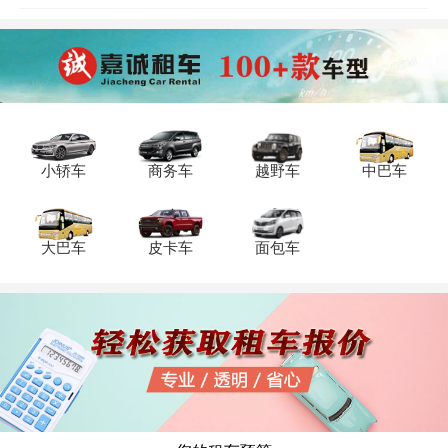
100公里），配司机服务约800元/天（含8
小时300公里），超时或超公里需另付费
用。重庆奥迪A6租赁费用中月租优惠明
显，月租价格约7000-12000元，半年长租
可降至6-7万元。重庆奥迪A6租车公司推荐
选择安润租车、国信中联等本地企业，其
提供全新车源、高额保险及专业司机服
务，支持商务接待、婚庆包车等场景，部
小轿车
商务车
越野车
中巴车
分公司还推出淡季折扣或大客户金融方案
大巴车
皮卡车
面包车