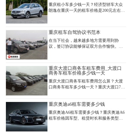
庆商务租车, 是一家本地服务好的重庆汽车
重庆租小车多少钱一天？经济型轿车大众
租赁公司，重庆市租车公司电话号码023-
朗逸在重庆一天的租车价格是200元左右，
45616290。
在西安的租车价格是260元一天，相差几十
块钱。在到重庆旅游之前先了解重庆汽车
租赁市场的价格行情是很重要的，今天为
重庆租车自驾协议书范本
大家带来重庆租车小轿车价格表，希望帮
助到在重庆需要租车的朋友。
在当下社会，越来越多地方需要用到协
议，签订协议能够保证双方合作愉快。什
么样的协议才是有效的呢?下面是小编为大
家整理的重庆租车协议书范本(精选6篇)，
供大家参考借鉴，希望可以帮助到有需要
重庆大渡口商务车租车费用_大渡口
的朋友。
商务车租车价格多少钱一天
重庆大渡口商务车租车费用怎么算？大渡
口商务车租车多少钱一天？重庆大渡口7座
商务车价格一天价格大概是多少？重庆大
渡口商务车包车费用多少呢？可以带司机
重庆奥迪a6租车需要多少钱
租车吗？重庆租车公司专业为包括大渡口
在内的重庆主城区范围内的市民及来渝游
重庆奥迪A6租车需要多少钱？重庆奥迪A6
客提供优质的重庆商务车7座9座11座14座
租车价格因车型、租赁时长和服务类型而
等汽车租赁服务。
有所差异，日租价格一般为400-800元/天，
其中基础自驾套餐约600元/天（含8小时