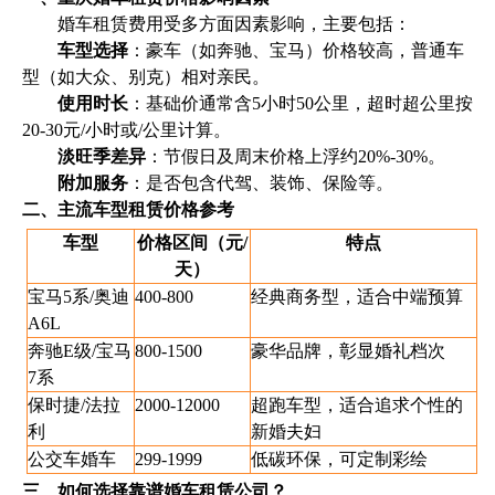
婚车租赁费用受多方面因素影响，主要包括：
车型选择
：豪车（如奔驰、宝马）价格较高，普通车
型（如大众、别克）相对亲民。
使用时长
：基础价通常含5小时50公里，超时超公里按
20-30元/小时或/公里计算。
淡旺季差异
：节假日及周末价格上浮约20%-30%。
附加服务
：是否包含代驾、装饰、保险等。
二、主流车型租赁价格参考
车型
价格区间（元/
特点
天）
宝马5系/奥迪
400-800
经典商务型，适合中端预算
A6L
奔驰E级/宝马
800-1500
豪华品牌，彰显婚礼档次
7系
保时捷/法拉
2000-12000
超跑车型，适合追求个性的
利
新婚夫妇
公交车婚车
299-1999
低碳环保，可定制彩绘
三、如何选择靠谱婚车租赁公司？