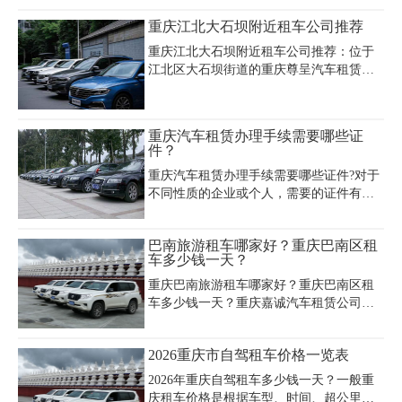
有很大不同，需要大家就详细情况来进行
重庆江北大石坝附近租车公司推荐
分析。以下是重庆婚庆租车参考价格：
重庆江北大石坝附近租车公司推荐：位于
江北区大石坝街道的重庆尊呈汽车租赁有
限公司(023-67126798)提供汽车租赁及洗车
服务，注册地址为盘溪路21号附9号4-8；
重庆东原汽车租赁有限公司位于红兴路80
重庆汽车租赁办理手续需要哪些证
号38-5，适合需要商务车租赁服务的用
件？
户；信百达汽车租赁有限公司驻东原中心
重庆汽车租赁办理手续需要哪些证件?对于
写字楼2904，方便企业客户办理租车业
不同性质的企业或个人，需要的证件有所
务。周边还有明鹏租车(五红路17附26号)和
区别，一般分为以下几种： 一、 企事业单
田雨租车(建新东路81号)等选择。若需新能
位租赁汽车： 1、营业执照副本、企业信
源货车或高端商务车，可联系重庆宜帆汽
巴南旅游租车哪家好？重庆巴南区租
息卡 2、单位介绍信 3、合"
车服务有限公司(注册资金1000万元)或拨打
车多少钱一天？
鼎冠租车热线40068776
重庆巴南旅游租车哪家好？重庆巴南区租
车多少钱一天？重庆嘉诚汽车租赁公司是
专业从事汽车租赁服务的公司，为巴南区
下辖：鱼洞街道、莲花街道、李家沱街
2026重庆市自驾租车价格一览表
道、龙洲湾街道、花溪街道、南泉街道、
一品街道、南彭街道、惠民街道、界石
2026年重庆自驾租车多少钱一天？一般重
镇、木洞镇、双河口镇、麻柳嘴镇、丰盛
庆租车价格是根据车型、时间、超公里这