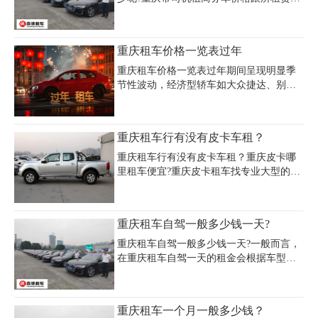
座!
车型有关，目前租赁市场上比较常见的商
务车有华颂、海狮、阁瑞斯、别克GL8经
典款、别克GL8新款和豪华款、奔驰威
重庆租车价格一览表过年
霆、丰田埃尔法等，不同的车型带司机的
租赁费用是不同的。
重庆租车价格一览表过年期间呈现明显季
节性波动，经济型轿车如大众捷达、别克
凯越日租金约160-300元/天，中高端车型如
奥迪A4、宝马5系价格在450-800元/天，豪
华车型如奔驰S级、劳斯莱斯古思特则需
重庆租车行有没有皮卡车租？
1500-7000元/天。商务车选择丰富，别克
GL8日租500-600元，奔驰V级约800元起，
重庆租车行有没有皮卡车租？重庆皮卡哪
适合家庭及团体出行。越野车热门车型如
里租车便宜?重庆皮卡租车找专业大型的租
丰田普拉多、路虎揽胜日租金700-2000元
车公司更靠谱!重庆租皮卡车就到重庆嘉诚
不等，满足山区路况需求。春节期间租车
租车公司，为您提供3年内新车，车险齐全
价格普遍上涨50-100元，经济型车涨幅较
额度高，可自驾，也可配备专业司机，
重庆租车自驾一般多少钱一天?
小，中高端车型因供需紧张可能翻倍。建
议提前15-30天
重庆租车自驾一般多少钱一天?一般而言，
在重庆租车自驾一天的租金会根据车型、
租赁时间和地点等因素而有所不同。小型
轿车的租金通常在150元到250元之间，中
型车的租金通常在250元到400元之间，大
重庆租车一个月一般多少钱？
型车的租金则在400元到800元之间。此