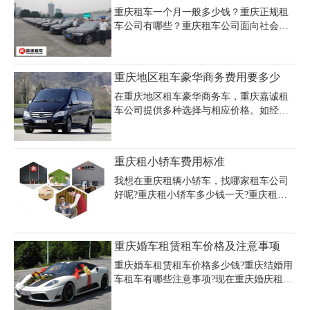
外，需要注意的是，如果需要提供额外服
重庆租车一个月一般多少钱？重庆正规租
务，比如代驾、保险等，则可能需要支付
车公司有哪些？重庆租车公司面向社会各
额外的费用。
界提供各种车型的长期、短期和计时租
赁。为企事业单位和外国驻青机构提供全
套公务、商务用车、公司用车、轿车租
重庆地区租车豪华商务费用要多少
赁、会议接待等用车解决方案。
在重庆地区租车豪华商务车，重庆嘉诚租
车公司提供多种选择与相应价格。如经典
的奔驰 E 级，日租价格大概在 1200 - 1500
元，其内饰豪华大气，乘坐舒适，是商务
出行或高端旅游的优质之选。宝马 5 系豪
重庆租小轿车费用标准
华商务车，日租约 1000 - 1300 元，有着出
色的操控性能与精致内饰，可满足不同客
我想在重庆租辆小轿车，找哪家租车公司
户需求。而奥迪 A8L 这类顶级豪华商务
好呢?重庆租小轿车多少钱一天?重庆租小
车，日租 1500 - 2000 元，车内空间宽敞，
轿车价格及押金的收费标准是什么?第一次
配置高端，尽显尊贵身份。无论是市区商
租车一定要了解清楚，以免多花冤枉钱。
务洽谈还是周边城市的商务之旅，都能彰
现在我们就来说说重庆租小轿车费用的计
重庆婚车租赁租车价格及注意事项
显格调。若您有重庆地区租车豪华商务需
费模式，怎么才能节约重庆租车费用。
求，重庆嘉诚租车公
重庆婚车租赁租车价格多少钱?重庆结婚用
车租车有哪些注意事项?现在重庆婚庆租车
中的价格档位有很多，每个都有自己的价
格，每个婚庆租车公司给出的租车价格会