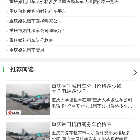
重庆婚礼租车队价格多少？重庆婚车车队租赁价格一览表
重庆价格便宜的婚礼租车平台
重庆婚礼租车选择哪家公司
重庆市婚礼租车公司哪家好?
重庆婚礼租车队价格表
重庆婚礼租车费用
推荐阅读
重庆大学城租车公司价格多少钱一
天？电话多少？
重庆大学城租车在哪?重庆大学城租车公司
电话多少?重庆大学城租车公司价格多少钱
一天?重庆市大学城租车公司价格多少钱一
天?重庆嘉诚租车公司现有中高档汽车、大
重庆带司机租商务车价格表
中型客车500余台，别克GL8‌‌陆尊商务车7
座8座，丰田格瑞斯11座，丰田大海狮14
重庆商务车租车带司机价格费用大概是多
座，22座考斯特，53座大巴，瑞风商务车8
少呢?重庆带司机租商务车价格跟所租赁的