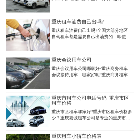
镇、二圣镇、东泉镇、姜家镇、天星寺
些来决定的，中高端轿车价格大概在
镇、接龙镇、石滩镇、石龙镇、圣灯山
400~800之间，商务车在400~1000之间不
镇、安澜镇提供重庆旅游租车包车服务，
等，越野车几百到上千的都有。重庆嘉诚
重庆租车油费自己出吗?
重庆巴南旅游租车价格咨询电话023-
租车是专业的重庆自驾租车公司，提供重
45616290。
庆市自驾租车价格一览表，重庆自驾租车
重庆租车油费自己出吗?全国大部分地区，
网上预订及重庆自驾租车价格查询服务。
自驾租车都是需要自己出油费的，即使是
重庆自驾租车网价目表如下，供参考(淡旺
包车带司机含油费的情况，油费也是算在
季价格有所浮动)，
了费用里面的。一般来说，在重庆租车自
驾过程中产生的油费需要自驾承担。双方
重庆会议用车公司
在取车时，应根据租车公司的车辆交接单
核对当时车辆的燃油量，一般都是满油
重庆会议用车公司哪家好?重庆商务租车，
的。取车时满油，那么还车的时候也得是
会议接待用车，哪家好呢?重庆商务租车，
满油;但如果是半油，还车时就得加注到同
就来租车,公司主要为国内外各大企事业单
等油位。
位、三资企业团体等提供旅游包车、公务
租车、班车租赁、机场接送、商务用车、
重庆市租车公司电话号码_重庆市区
礼仪用车等。为来蓉参加会议的各界人士
租车价格
提供会议会展、参访及旅游服务。
重庆市区租车哪家好?重庆市区租车价格多
少？重庆嘉诚租车公司是专业的重庆市汽
车租赁公司，提供重庆租车,重庆汽车租赁,
重庆轿车租赁,重庆商务车出租,重庆旅游大
重庆租车小轿车价格表
巴租车,重庆中巴车出租,重庆旅游租车,重