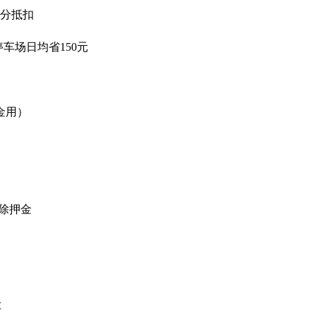
分抵扣
场日均省150元
金用）
扣除押金
车