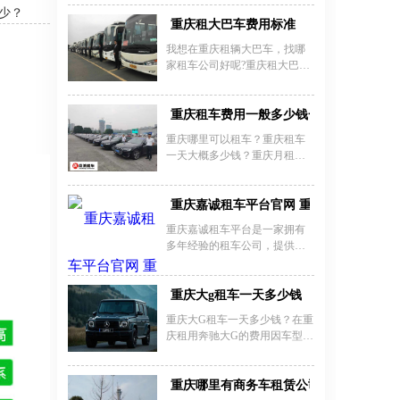
型才能确定价格，例如租商务
少？
车，一般的商务车日租价格在
重庆租大巴车费用标准
400-700元不等，淡旺季相对的
我想在重庆租辆大巴车，找哪
有所提升。中巴车价格比商务
家租车公司好呢?重庆租大巴车
车高两种车都有自己不同的优
多少钱一天?重庆租大巴车价格
势所在，是企业用车最常用的
及押金的收费标准是什么?第一
两款。
次租车一定要了解清楚，以免
重庆租车费用一般多少钱一天?
多花冤枉钱。现在我们就来说
重庆哪里可以租车？重庆租车
说重庆租大巴车费用的计费模
一天大概多少钱？重庆月租车
式，怎么才能节约重庆租车费
多少钱一个月？重庆租大巴车
用。
一天多少钱？重庆租车需要什
么手续以及费用？重庆哪里租
重庆嘉诚租车平台官网 重庆嘉诚租车怎
车最便宜怎么样？重庆租车公
重庆嘉诚租车平台是一家拥有
司提供最新的重庆租车价格一
多年经验的租车公司，提供各
览表、重庆自驾租车报价表，
种类型的车辆租赁服务，无论
轻松获取重庆租赁公司租车价
是短期租赁还是长期租赁，无
格。
论是商务用车还是休闲旅游，
重庆大g租车一天多少钱
他们都能满足您的需求。该平
重庆大G租车一天多少钱？在重
台拥有一支专业的团队，他们
庆租用奔驰大G的费用因车型和
热情友好，服务周到，能够为
季节不同有所差异。以重庆安
您提供最优质的租车体验。
润汽车租赁公司为例，奔驰
G350的日租金约2500元，G500
重庆哪里有商务车租赁公司