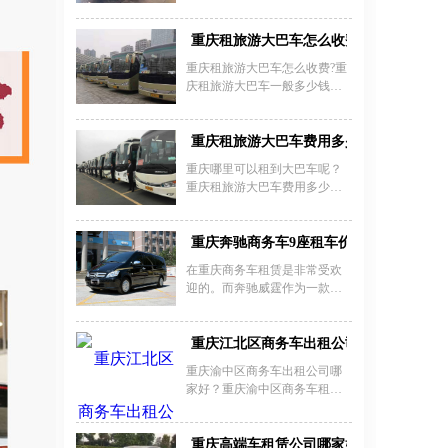
了出行更加方便，会直接租一
租 10000 - 15000 元。这些豪车
辆车，这样租车公司自然不
内饰奢华、乘坐舒适。我们公
少。可是怎么来重庆租车是需
重庆租旅游大巴车怎么收费？
司（023 - 45616290）车辆维护
要认真对待的事情，而且重庆
良好，司机专业，在重庆 T2 航
重庆租旅游大巴车怎么收费?重
租车费用不便宜，如果找到的
站楼租车豪车租司机服务上有
庆租旅游大巴车一般多少钱一
公司不够好的话，更有各种陷
保障，可满足商务接待、特殊
天，怎么收费呢?一般重庆租旅
阱，现在我们一起来了解一下
出行需求，欢迎来电咨询预
游大巴车价格是按照车型来定
重庆租车大概要花多少钱一
订。
价的，不同的车型，日租金价
重庆租旅游大巴车费用多少
天？
格也不同，越高档的车型，其
重庆哪里可以租到大巴车呢？
日租金越贵，同时租大巴车价
重庆租旅游大巴车费用多少？
格也跟你跑什么地方也有关
重庆嘉诚租车公司为你提供的
系，如果是重庆市价格会比较
重庆租旅游大巴车服务，价格
便宜，如果是重庆周边某个地
均对公道，从800元/天到2800
重庆奔驰商务车9座租车价格一天多少钱
方相对来说，价格就会更贵
元/天，具体的租大巴车一天多
点，
在重庆商务车租赁是非常受欢
少钱，需要根据你挑选的车
迎的。而奔驰威霆作为一款高
型、等级来确定具体的用车价
端品牌车型，挂着奔驰的标，
格。当然，租用时间越长，享
面子足;再加上9座的座位，大大
受到的优惠就越多。
满足了团体出行的需求。那么
重庆江北区商务车出租公司_重庆江北区
重庆奔驰商务车9座租车价格一
重庆渝中区商务车出租公司哪
天多少钱？c重庆租车公司提供
家好？重庆渝中区商务车租车
奔驰商务租赁，重庆商务车租
平台哪个好？重庆渝中区商务
车价格租奔驰商务车七座、奔
车租赁多少钱一天？重庆租车
驰商务车七座租车价格便宜，
公司为包括渝中区在内的重庆
重庆高端车租赁公司哪家好？