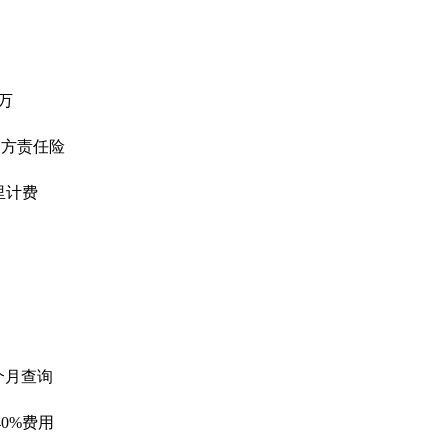
0万
三方责任险
公里计费
个月查询
0%费用