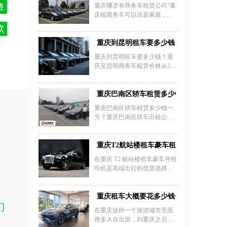
约3000元，G63 AMG则高达
重庆哪里有商务车租赁公司?重
4000元，押金标准为2万至5万
庆租商务车可以说是家庭，企
元不等。旅游旺季（如节假
业，商务会议用车的首选。人
日）价格可能上涨20%-30%，
们租赁商务车在企业开会的时
淡季则有一定优惠。租车费用
候，商务旅游出行的时候，商
重庆到昆明租车要多少钱
包含基础保险，但油费、过路
务车相对轿车来说空间更大，
费需自理；自驾超里程按车型
重庆到昆明租车要多少钱？重
实用性更强。在平整的城市公
加收3-8元/公里，超时5小时内
庆至昆明商务车租赁价格从280
路上面行驶，还是在比较颠簸
按日租金的70%计费。推荐选择
元/天起，热门车型包括别克
的山村小路，商务车基本驾驶
正规公司如安润租车，其提供3
GL8（319元/天）、奔驰威霆
流畅安全。那么重庆哪里可以
年内八成新车、58项车况检
（615元/天）和丰田埃尔法
重庆巴南区轿车租赁多少钱一天？
租商务车?重庆租商务车价格到
测、高额保险和24小时救援服
（1851元/天）。昆明本地租车
底是多少呢?
重庆巴南区轿车租赁多少钱一
务，支持日租/月租/年
市场中，经济型轿车日租约200-
天？重庆巴南区轿车出租公司
300元，中高档车型如奥迪A4需
哪里找？重庆巴南区租个轿车
400-600元/天，豪华车则超1000
怎么租？重庆租车公司专业提
元/天。自驾全程约12-14小时，
供重庆巴南区租普通轿车、重
重庆T2航站楼租车豪车租司机费用
过路费因路线而异，若选择带
庆租豪华轿车、重庆租车奔驰
司机服务，商务车包车费用约
在重庆 T2 航站楼租车豪车并租
宝马奥迪等高端轿车、重庆婚
500-800元/天。重庆本地租车价
司机是高端出行的优质选择，
庆租车豪华轿车车队等。下面
格差异显著：经济型车68-198
大家都关心费用。重庆嘉诚租
我们来看看重庆巴南区轿车租
元/天，舒适型200-450元/天，豪
车公司为您介绍，奔驰 S 级等
赁价格：
车如劳斯莱斯日租可达万元。
豪华轿车日租 3000 - 4000 元，
重庆租车大概要花多少钱一天？
建议提前比较神
宝马 7 系日租约 2800 - 3800
在重庆这样一个旅游城市里面
元，司机都是经验丰富、服务
很多人在出游，到重庆之后为
优质。宾利飞驰等超豪华车日