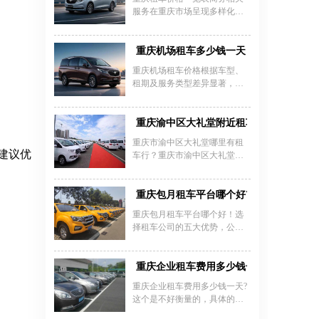
服务在重庆市场呈现多样化选
择，商务车型涵盖别克GL8、奔
驰威霆、丰田埃尔法等主流车
型，日租价格区间为400元至
重庆机场租车多少钱一天
2000元不等。以重庆嘉诚租车
重庆机场租车价格根据车型、
等本地企业为例，别克GL8基础
租期及服务类型差异显著，涵
日租约500-800元（含司机），
盖经济型轿车到豪华商务车等
奔驰威霆日租800-1200元，高端
多种选择。重庆江北机场租车
车型如丰田埃尔法则需1000-
价格表显示，经济型轿车如大
重庆渝中区大礼堂附近租车行
1500元/天。长租方案可享优
众朗逸、别克凯越等日租金约
惠，例如广汽传祺M8月租约
重庆市渝中区大礼堂哪里有租
160元/天，中高端商务车如别克
7500元，别克GL8月租约8500
。建议优
车行？重庆市渝中区大礼堂租
GL8日租约400元/天，奔驰威霆
元，适合企业长期用车需求。
车行电话号码多少？重庆市渝
等豪华车型日租可达700-800
价格影响因素包括车型档次、
中区大礼堂租车价格多少钱一
元。针对团队出行需求，15座
租期时长（日租/月租）、是否
天？重庆租车公司主要面对包
重庆包月租车平台哪个好?
全顺商务车日租约500元，30-49
含司机服务（代驾费约200-300
括重庆渝中区大礼堂在内的重
座大客车日租约1200元。重庆
重庆包月租车平台哪个好！选
元/天）
庆主城区内的社会各界需要用
机场商务车租车费用受节假日
择租车公司的五大优势，公司
车的人士提供自驾、代驾、长
影响明显，如春节等高峰期价
一贯秉承，以诚信”是我们立足
租、短租、月租、日租、旅
格可能上涨至300-700元/天，而
之本，“服务”是我们生存之源，
游、商务租车、机场接送、长
普通时段通过正规平台预约可
热衷为广大新老客户服务，且
重庆企业租车费用多少钱一天？
短途单位包车；商务接待及包
享25元/天的周边停车场优惠接
司机队伍优秀，驾驶技术也是
车、会展用车、均可、等用车
重庆企业租车费用多少钱一天?
驳服务。重庆机场客
严格过硬的。服务周到、专业
服务。
这个是不好衡量的，具体的根
代驾是我们的一大优势。
据单位的用车需求确定那种车