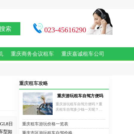
搜索
023-45616290
机
重庆商务会议租车
重庆嘉诚租车公司
重庆租车攻略
重庆游玩租车自驾方便吗？重庆租车自驾
重庆游玩租车自驾方便吗？重
庆租车自驾多少钱一天呢？重
庆周边有很多条适合自驾游的
路线，自从租车出行流行起
GL8日
重庆租车游玩价格一览表
来，自驾游便成为了时下最
fashion的旅游方式。重庆租车
华车型如
重庆市区游玩租车自驾价格