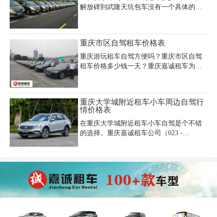
司。特别是商务车的租赁，尤其受欢迎，
解放碑到武隆天坑包车没有一个具体的价
不管是会议用车还是会展租车，又或是公
格，一般来说，服务商会根据出行的人
司接送用车，商务车都是不错的选择。
数、出行的季节、车型、自驾或配司机等
因素，给出相应的报价。下面提供的价格
重庆市区自驾租车价格表
仅供大家参考，最新重庆解放碑到武隆天
坑包车多少钱需电话咨询租车公司。
重庆游玩租车自驾方便吗？重庆市区自驾
租车价格多少钱一天？重庆嘉诚租车为您
提供重庆自驾租车、重庆旅游租车、重庆
商务租车、重庆自驾游租车、汽车短租等
租车服务。如今，重庆自驾租车的人士越
重庆大学城附近租车小车周边自驾行
来越多，为了方便大家了解重庆自驾租车
情价格表
价格信息，今天为您搜集整理了重庆市区
在重庆大学城附近租车小车自驾是个不错
自驾租车价格表：
的选择。重庆嘉诚租车公司（023 -
45616290）为您带来周边自驾行情价格
表。经济型小车如大众捷达、丰田威驰
等，日租金大概 150 - 250 元；舒适型的日
产轩逸、本田思域等，日租金约 250 - 350
元；如果您想更有品质些，宝马 1 系、奔
驰 A 级等豪华入门小车，日租金一般在
400 - 600 元。租车价格受租赁时长影响，
短期按正常日租金计费，长期租赁可享优