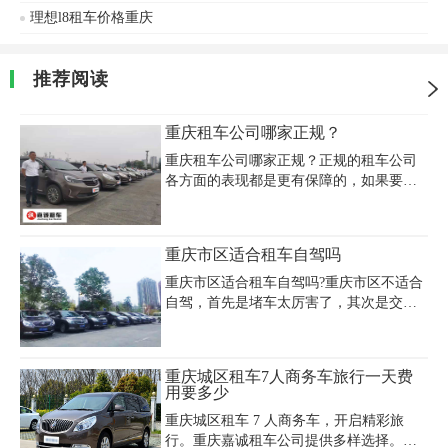
最新行情，2024款理想L8在重庆地区购车
理想l8租车价格重庆
价已调整至32.18万-37.98万区间，租车平
台通常参考市场指导价制定租赁方案。部
分租车公司提供短期包周/包月优惠，例如
推荐阅读
30天长租可享日均400元起。用户可通过悟
空租车等平台查询实时报价，选择支持3年
0息方案或现金补贴的车型。需注意不同门
重庆租车公司哪家正规？
店可能存在价格差异，建议优先选择提供
重庆租车公司哪家正规？正规的租车公司
免费保险、异地还车服
各方面的表现都是更有保障的，如果要在
重庆租车的话，一定要提前去做好预定的
规划，重庆嘉诚租车公司价格实惠，手续
简单，是一家专业的汽车租赁公司,主要提
重庆市区适合租车自驾吗
供旅游租车、机场租车、豪车租赁、商务
租车、会议租车、婚庆租车、工程用车、
重庆市区适合租车自驾吗?重庆市区不适合
单位用车、长租、短租、日租等服务,车型
自驾，首先是堵车太厉害了，其次是交通
齐全,欢迎来电咨询!
规则非常坑爹(禁左，单行很多，有些导航
都不知道)，然后是有限行政策，最后是停
车费很贵，真的，市区还不如公交地铁或
重庆城区租车7人商务车旅行一天费
者优步滴滴呢
用要多少
重庆城区租车 7 人商务车，开启精彩旅
行。重庆嘉诚租车公司提供多样选择。别