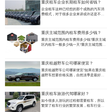
重庆租车企业长期租车如何省钱？
元，含司机服务及基础保险，超限费用按5
车费用通常包含基础服务费，但需注意超
元/公里或80
里程（如8小时限220公里）和超时（30元/
企业租车这种已经想的那个成熟的汽车消
小时）可能产生额外支出。推荐重庆嘉诚
费模式，对于很多企业来讲或许还是不熟
租车等正规租车公司，提供29-55座宇通/金
悉，但是随着企业消费习惯的改变，以及
龙/考斯特车型，车况新且含正规保险，支
现在城市的用车政策，越来越多的企业开
持节假日长租优惠。重庆租大巴车一天费
始租车而不自购汽车，那么重庆租车企业
重庆主城范围内租车费用多少钱？
用明细包括：日租金（车型决定）+超公里
长期租车如何省钱呢？
费（3-6元/公里）+司机
重庆主城范围内租车费用多少钱?重庆主城
区内租车一般多少钱一天?重庆主城范围内
租车怎么收费?重庆市区租车费用的范围是
多少?在重庆租一辆车一天要多少钱,也需要
和自己所选择的车型有关，不同车系的具
重庆租越野车公司哪家便宜？
体收费也有很大差别。以下是重庆租车公
司提供的重庆租车价格表：
重庆租越野车公司哪家便宜?如果在重庆租
越野车想要价格实惠，自然淡季是最好的
选择，即12月—次年2月，当然节假日除
外。价格实惠与车型的选择也有较大的影
响，车型不同价格也会有所差异。因此，
重庆租车旅游代驾哪家好？
具体租车价格还应与租车公司联系。重庆
租越野车电话：023-45616290
如今很多人游玩的过程都需要租车，所以
繁荣了租车行业的繁荣发展，租车行业激
烈的竞争也就展开了，重庆租车旅游代驾