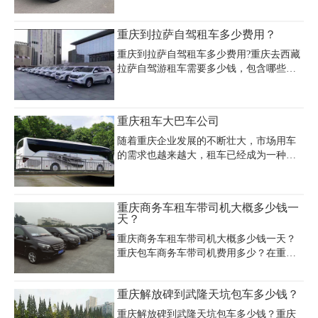
哪家好呢？首先我们在决定租车旅游前一
定要了解清楚这些事。
重庆到拉萨自驾租车多少费用？
重庆到拉萨自驾租车多少费用?重庆去西藏
拉萨自驾游租车需要多少钱，包含哪些费
用支出?重庆去西藏自驾游费用主要受到哪
些因素的影响，包含哪些费用支出项目?下
面小编就带大家一起来详细了解。目前重
重庆租车大巴车公司
庆到拉萨自驾租车租越野车大概的费用需
要16000-26000元，具体根据车型来定。以
随着重庆企业发展的不断壮大，市场用车
下是重庆到拉萨自驾租车价格表：
的需求也越来越大，租车已经成为一种非
常普遍的行为。特别是大巴车的租赁，很
多企业都会在重庆租车公司租用合适的车
辆来接送员工，或用于大型商务会议用
重庆商务车租车带司机大概多少钱一
车。那么重庆租车大巴车公司哪家好？价
天？
格怎样？
重庆商务车租车带司机大概多少钱一天？
重庆包车商务车带司机费用多少？在重
庆，租车行业可以算得上是比较火爆的行
业了。从重庆分布的租车公司，及涉及的
重庆解放碑到武隆天坑包车多少钱？
服务行业，我们便可以看出，各行业用车
的广泛，才得以促成如今上百家的租车公
重庆解放碑到武隆天坑包车多少钱？重庆