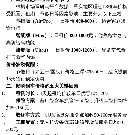
根据市场调研与平台数据，重庆地区理想L8租车价格
受配置、租期、节假日等因素影响，主要分为以下三档：
基础版（Air/Pro）
：日租价
600-800元
，适合家庭短
途出行
智能版（Max）
：日租价
800-1000元
，含激光雷达与
高阶智驾功能
旗舰版（Ultra）
：日租价
1000-1200元
，配备空气悬
挂与豪华内饰
价格波动提醒：
节假日（如五一/国庆）价格上浮30%-50%，建议提前
15天预订锁定优惠
二、影响租车价格的五大关键因素
租赁时长
：3天起租均价较单日优惠10%-20%
保险方案
：基础险含车损险/三者险，升级全险日均增
加80-150元
取还车方式
：机场/高铁站服务点加收50-100元服务费
车辆配置
：无人机设备/车载冰箱等增值服务日均50-
200元