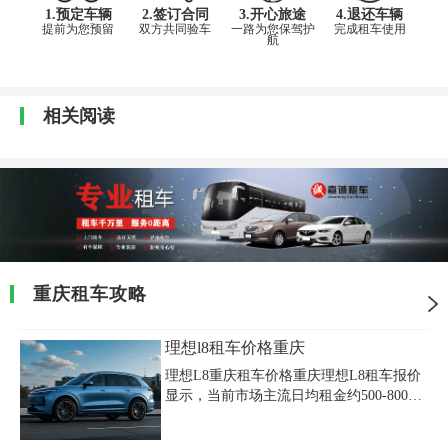
1.预定车辆
2.签订合同
3.开心旅途
4.退还车辆
提前为您预留
双方共同验车
一路为您保驾护
完成租车使用
航
相关阅读
重庆租车攻略
理想l8租车价格重庆
理想L8重庆租车价格重庆理想L8租车报价
显示，当前市场主流日均租金约500-800
元，具体费用受车型配置（Pro/MAX/Ultra
版）、租期及服务内容影响。根据2025年