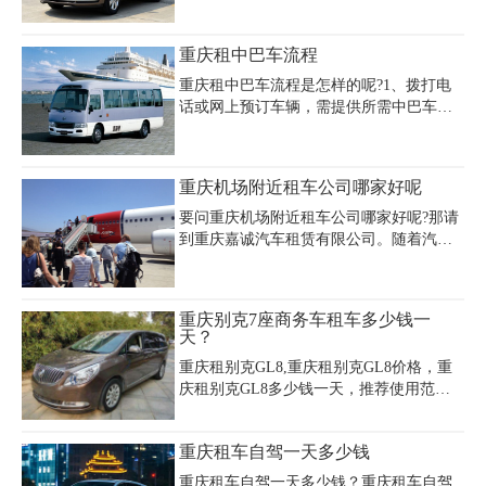
克 GL8 7 人商务车，重庆城区租车 7 人商
务车一天费用要多少呢？其日租约 400 -
重庆租中巴车流程
600 元，车内空间舒适，适合结伴出行。
本田奥德赛 7 人商务车日租大概 350 - 550
重庆租中巴车流程是怎样的呢?1、拨打电
元，操控灵活便捷。若想了解重庆城区租
话或网上预订车辆，需提供所需中巴车车
车一天费用要多少及更多车型详情，拨打
型，提车时间、提车地点，天数;首次预订
023 - 45616290 。重庆嘉诚租车凭借便捷的
需要提供个人的一些相关信息等。需出示
租车流程、专业的服务团队以及优质的车
租车所需证件、交租金及押金;业务员会给
重庆机场附近租车公司哪家好呢
辆维护，无论是前往洪崖洞感受巴渝风
您一张 “登记表”，正面是一些承租方的相
情，还是奔赴南山俯瞰山城美景，都能让
关资料，及当次租车的相关信息，背面是
要问重庆机场附近租车公司哪家好呢?那请
您在重庆城区租车
租赁合同，两面都需要承租方签字。
到重庆嘉诚汽车租赁有限公司。随着汽车
普及和使用率的进一步提高，汽车租赁这
一新型行业以及独具的方便、高效，安全
等优点快速进入人们的视野。
重庆别克7座商务车租车多少钱一
天？
重庆租别克GL8,重庆租别克GL8价格，重
庆租别克GL8多少钱一天，推荐使用范
围：市区及近郊游是朋友聚会、家人出游
以及适用于会议、接待、和公务等的用
重庆租车自驾一天多少钱
车。
重庆租车自驾一天多少钱？重庆租车自驾