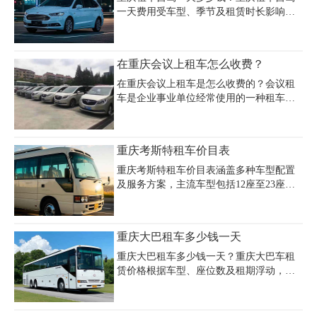
一天费用受车型、季节及租赁时长影响显
著。经济型轿车如大众朗逸、捷达等日租
金约160-200元，中高端车型如帕萨特、迈
腾等日租价约260-350元，商务车如别克
在重庆会议上租车怎么收费？
GL8日租价约400元，豪华车型如奥迪A6、
宝马5系日租价达700-1000元，越野车如丰
在重庆会议上租车是怎么收费的？会议租
田普拉多日租价在500-1000元区间。重庆
车是企业事业单位经常使用的一种租车服
自驾租车价格表显示，淡季（如3-5月）与
务，使企事业单位节省了大量的成本和消
旺季（如7-9月）价差可达30%-50%，长租
费，很容易解决汽车使用问题。对于会议
通常享折扣优惠。租车费用包含基础租
租车费用，人们也更加关注，今天重庆会
重庆考斯特租车价目表
金、手续费及基本保险，额外支出可能涉
议租车公司向您介绍了相关收费。重庆会
及夜间服务费（50元/次）
议租车一般以高档轿车、商用车、公交为
重庆考斯特租车价目表涵盖多种车型配置
主要租赁模式，租车价格也因档次不同而
及服务方案，主流车型包括12座至23座不
不同。在租车前，首先要确定预算，根据
同规格，日租价格根据座位数与配置浮动
自己的预算选择合适的车型。
在1200元至2400元之间。以重庆嘉诚租车
公司为例，17座、19座及21座手动挡基础
重庆大巴租车多少钱一天
版日租价格为1200元/天，15座自动挡车型
日租2000元，12座豪华版则需2400元/天，
重庆大巴租车多少钱一天？重庆大巴车租
均包含油费、保险及基础服务。配驾包车
赁价格根据车型、座位数及租期浮动，经
服务普遍按8小时300公里为基准，超时费
济型30-39座宇通/金龙大巴日租金约1200-
用100元/小时，超里程6元/公里。重庆嘉诚
1600元，含司机工资和燃油费，45-55座高
租车公司提供的23座车型日租约1200-1300
端车型可达2000-2800元。重庆旅游大巴包