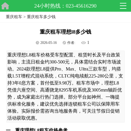
24小时热线：023-45616290
重庆租车
>
重庆租车多少钱
重庆租车理想l8多少钱
1
2026-05-16
作者:
重庆理想L8租车价格受车型配置、租赁时长及平台政策
影响，主流日租金约300-500元，具体需结合实时市场波
动。2024款理想L8提供Pro、Max、Ultra三款车型，均搭
载1.5T增程式混动系统，CLTC纯电续航225-280公里，支
持3年0息方案，首付低至9.98万。租车市场中，理想L8
凭借六座空间、高通骁龙8295车机系统及3005mm轴距优
势，成为家庭出行热门选择。部分平台如神州、一嗨提
供标准化服务，建议优先选择连锁租车公司以保障用车
体验。实际报价需咨询当地服务商，可关注节假日促销
活动获取优惠。
一、重庆理想L8租车价格参考