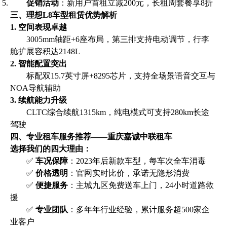
促销活动
：新用户首租立减200元，长租周套餐享8折
三、理想L8车型租赁优势解析
1. 空间表现卓越
3005mm轴距+6座布局，第三排支持电动调节，行李
舱扩展容积达2148L
2. 智能配置突出
标配双15.7英寸屏+8295芯片，支持全场景语音交互与
NOA导航辅助
3. 续航能力升级
CLTC综合续航1315km，纯电模式可支持280km长途
驾驶
四、专业租车服务推荐——重庆嘉诚中联租车
选择我们的四大理由：
✅
车况保障
：2023年后新款车型，每车次全车消毒
✅
价格透明
：官网实时比价，承诺无隐形消费
✅
便捷服务
：主城九区免费送车上门，24小时道路救
援
✅
专业团队
：多年年行业经验，累计服务超500家企
业客户