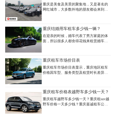
建议选择
户，商界人士，艺人明星和娱乐媒体公司
重庆是美食及美景的聚集地，又是著名的
欢迎。
网红城市，大多数外地的朋友都会来到重
庆租车自驾周边旅游!因此，重庆租车的价
格也就成为了大家关注的焦点。重庆个人
租车网价目表车型价格带司机、自驾均
重庆结婚用车租车多少钱一辆？
可。给大家介绍一下2重庆个人租车网价目
表车型价格，所租车型、日租金、押金一
在迎亲的时候，婚车代表了男方家庭的体
目了然，同时方便租车的客户做一个对比
面，所以很多人都舍得花钱来租赁婚车，
并早日选择自己满意的车型：
希望让排场变得更好起来。现在市场上面
大部分租车公司都愿意提供婚车租赁的服
务，现在我们一起来了解一下重庆租赁婚
重庆租车市场价目表
车用车怎么样？重庆结婚用车租车多少钱
一辆？
重庆租车市场价目表显示，重庆地区租车
价格因车型、服务类型及租赁时长差异显
著。日租自驾车型覆盖经济轿车至豪华商
务车，基础费用200-1000元/天，包含24小
时及200-300公里里程，超时4-5小时按日租
重庆租车价格表越野车多少钱一天？
金70%计费，超公里按车型加收。配驾服
务日租8小时含220公里，超时30元/小时，
重庆租车越野车多少钱一天？重庆租suv越
半日租5小时按日租70%计算。接/送机服务
野车价格一天多少钱？重庆嘉诚租车公司
主城区内限时1.5小时，超时按租金50%/小
提供众多越野车车型租赁，提供自驾越野
时收费，夜间及凌晨时段加收100-200元加
车租赁、越野车包车等汽车租车服务。越