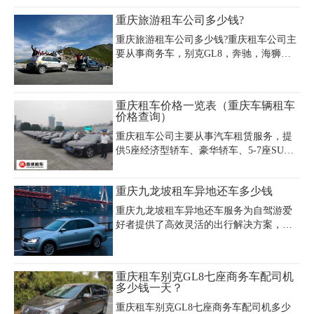
班费。商务车包司机日租价格因车型档次
野车车型包括传奇GS4、吉普自由侠、日
重庆旅游租车公司多少钱?
浮动，如别克GL8约600-900元，奔驰V级
产逍客、大众途观、日产奇骏、丰田
700-10
RAV4、本田CRV、丰田汉兰达、三菱帕杰
重庆旅游租车公司多少钱?重庆租车公司主
罗、丰田普拉多2.7L、丰田普拉多、日产
要从事商务车，别克GL8，奔驰，海狮，
涂乐、吉普牧马人、丰田陆地巡洋舰、宝
全顺，考斯特，大巴车、导游业务、婚庆
马X5等，越野车价格实惠，以下是重庆租
用车 、旅游包车、自驾陪驾、定制旅游、
车价格表越野车车型费用情况：
酒店门票代订，两江游，三峡游轮，武隆
重庆租车价格一览表（重庆车辆租车
天生三桥，龙水峡地缝，仙女山，乌江画
价格查询）
廊船票，大足石刻，奥陶纪，酉阳桃花
重庆租车公司主要从事汽车租赁服务，提
源，武陵山大裂谷+816地下核工程，等一
供5座经济型轿车、豪华轿车、5-7座SUV
站式汽车租赁服务。
越野车、7-9座商务车、14-23座中巴车、
29-55座旅游大巴车，重庆车辆租车价格查
重庆九龙坡租车异地还车多少钱
询超方便，通过以下重庆租车价格一览
表，轻松搞定！专业的租车公司给您专业
重庆九龙坡租车异地还车服务为自驾游爱
的服务体验！
好者提供了高效灵活的出行解决方案，尤
其适合川藏线、青藏线等长途旅行场景。
本地主流租车公司如嘉诚租车支持全国跨
省异地还车，用户可根据行程规划自由选
重庆租车别克GL8七座商务车配司机
择还车地点，省去返程时间与费用。异地
多少钱一天？
还车费用由基础托运费（约3000元起）和
重庆租车别克GL8七座商务车配司机多少
车辆运输期间的租金组成，总成本通常在