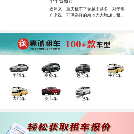
个平台最好
客车带驾驶员日租 2500 - 3000 元，车辆性
能稳定，安全配置高。重庆西站租车客车
近年来，重庆租车平台越来越多，对于用
费用要多少因车型和租期而异。重庆嘉诚
户来说，可供选择的余地大大增加，租车
租车公司（电话：023 - 45616290）车辆定
也更加方便，但是，平台越来越多，难免
期保养，驾驶员专业且经验丰富，熟悉重
就会出现鱼龙混杂的情况，那么在重庆租
庆及周边路况，租车手续便捷，还可依客
车时，哪个租车平台最靠谱，租车选哪个
户行程定制路线，让您在重庆西站的租车
平台最好，下面就一起来看看吧。
客车之旅轻松又放心。
小轿车
商务车
越野车
中巴车
大巴车
皮卡车
面包车