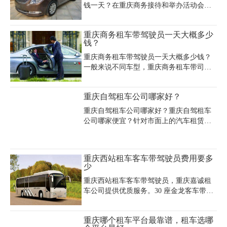
钱一天？在重庆商务接待和举办活动会议
5000-7000元之间，具体因车型而异——例
时，经常需要用到商务车，带司机租商务
如普拉多、陆地巡洋舰等越野车日均租金
车不需要自己驾驶车辆，符合商务出行与
600-1500元，轿车或MPV车型则低至200-
重庆商务租车带驾驶员一天大概多少
接待的风格，其中新款别克GL8是商务用
800元。该服务特别优化了进藏自驾体验，
钱？
车的首选之一，其性价比高、宽敞的空间
用户可从九龙坡取车直达拉萨，享受沿途
和舒适的乘坐感深受商务人士的喜爱，下
318国道
重庆商务租车带驾驶员一天大概多少钱？
面租车公司为大家分享，在重庆带司机租
一般来说不同车型，重庆商务租车带司机
赁商务车别克GL8多少钱一天呢。租车费
价格也不同：400-800元/天（7座及以下车
用是怎么计算的。
型）；7座以上车型800元/天~2000元/天不
重庆自驾租车公司哪家好？
等。以下是重庆商务租车价格表，加上
200-300天的司机服务费，就是最终的价
重庆自驾租车公司哪家好？重庆自驾租车
格，大家可以根据自己的需要，挑选喜爱
公司哪家便宜？针对市面上的汽车租赁公
的车，也可根据需要安排专业的代驾司机
司频繁的出现，那么怎样在众多的公司中
提供全方位的服务，可日租、长租、短
选择一家好的公司服务。都知道现在各行
租。也可应客户要求购买新的车辆。
各业“服务”都在放在首位，当然汽车租赁
重庆西站租车客车带驾驶员费用要多
行业也不例外。那在重庆租车自驾怎么选
少
择租车服务公司的好坏?怎样判断?重庆自
重庆西站租车客车带驾驶员，重庆嘉诚租
驾租车公司价格多少钱一天？
车公司提供优质服务。30 座金龙客车带驾
驶员日租约 2000 - 2500 元，车内空间宽
敞，座椅舒适，可满足团队出行需求，适
重庆哪个租车平台最靠谱，租车选哪
用于旅游包车或企业集体活动。40 座宇通