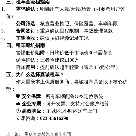
三、租车全流程指南
需求确认
：明确用车人数/天数/场景（可参考用户评
价）
公司筛选
：核查营业执照、保险覆盖、车辆年限
合同签订
：重点确认里程限制、事故处理条款
车辆验收
：建议拍摄视频记录车况
四、租车避坑指南
警惕低价陷阱：日均价低于市场价30%需谨慎
保险确认：三者险建议≥100万
附加费用：提前确认超里程费（通常3-5元/公里）
五、为什么选择嘉诚租车？
作为重庆本土优质服务商，嘉诚租车具备以下核心优
势：
🛡️
安全保障
：所有车辆配备GPS定位系统
💼
企业专属
：可开发票、支持对公账户结算
🕒
高效响应
：主城区1小时内送车上门
立即咨询：
023-45616290
上一篇:
重庆九龙坡汽车租车电话