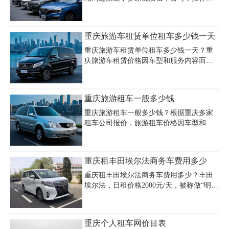
庆嘉诚租车公司（电话023-45616290），
服务范围覆盖主城区及机场接送，车型从
经济型到商务车齐全，建议提前比价并确
重庆旅游车租赁单位租车多少钱一天
认保险条款。
重庆旅游车租赁单位租车多少钱一天？重
庆旅游车租赁价格因车型和服务内容而
异，轿车日租费用约300-400元，商务车日
租费用约500-800元。大巴车租赁价格根据
座位数不同有所区别，中型大巴（20-30
重庆旅游租车一般多少钱
座）日租约700-900元，大型大巴（40-50
座）日租约900-1200元。单位租车费用报
重庆旅游租车一般多少钱？根据重庆多家
价包含车辆、司机和油费等基础服务，若
租车公司报价，旅游租车价格因车型和季
需导游、餐饮等增值服务费用会相应增
节差异较大。经济型轿车日租金约160-500
加。重庆旅游车包车多少钱一天取决于租
元，商务车（如别克GL8、奔驰威霆）日
期长短，长期租赁通常比短期租赁更优
租价在280-1900元，越野车如哈弗H6或丰
重庆租丰田埃尔法商务车费用多少
惠。重庆大巴车租赁价格表和旅游车租赁
田普拉多日租260-1180元。包车带司机服
公司报价建议提前咨询比较，节假日可能
务价格更高，7座商务车带司机约1000-
重庆租丰田埃尔法商务车费用多少？丰田
价格上涨
1500元/天，含油费和司机工时费，而大巴
埃尔法，日租价格2000元/天，被称做“明星
车（30-49座）配驾费用约1200元/天。自驾
保姆车”，外观低调大气，内饰尊贵奢华，
游额外需支付押金（经济型车3000-6000
随着明星效应再加上宽大的车内空间，使
元，越野车1-2万），以及超里程费（通常
乘坐、行李空间充裕，适应弹性大;再加上
重庆个人租车网价目表
限350公里/天，超150公里按全天计费）。
极其舒适的乘坐体验，受到众多高端客