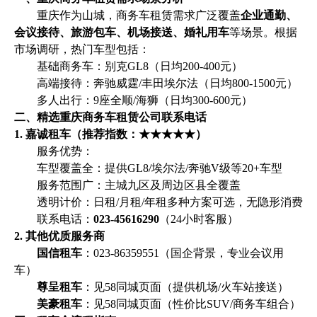
重庆作为山城，商务车租赁需求广泛覆盖
企业通勤、
会议接待、旅游包车、机场接送、婚礼用车
等场景。根据
市场调研，热门车型包括：
基础商务车：别克GL8（日均200-400元）
高端接待：奔驰威霆/丰田埃尔法（日均800-1500元）
多人出行：9座全顺/海狮（日均300-600元）
二、精选重庆商务车租赁公司联系电话
1. 嘉诚租车（推荐指数：★★★★★）
服务优势：
车型覆盖全：提供GL8/埃尔法/奔驰V级等20+车型
服务范围广：主城九区及周边区县全覆盖
透明计价：日租/月租/年租多种方案可选，无隐形消费
联系电话：
023-45616290
（24小时客服）
2. 其他优质服务商
国信租车
：023-86359551（国企背景，专业会议用
车）
尊呈租车
：见58同城页面（提供机场/火车站接送）
美豪租车
：见58同城页面（性价比SUV/商务车组合）