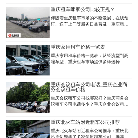
现在我们就来说说重庆租小轿车费用的计
重庆租车哪家公司比较正规？
费模式，怎么才能节约重庆租车费用。
伴随着重庆租车市场的不断发展，在线预
订、送车上门等服务日益普及，重庆租车
公司也一改以往传统的繁琐的租车手续和
取车麻烦的租车模式，使得随时随地使用
的方便式租车模式在重庆租车市场越来越
重庆家用租车价格一览表
流行。哪一家租车公司好？具备以下条
件，可以成为一家不错的汽车租赁公司：
重庆家用租车价格一览表：从经济型到高
端车型，重庆租车市场提供多样选择，满
足家庭出行需求。经济型轿车如大众朗
逸、别克凯越等日租金约160元/天，适合
日常代步；舒适型车如帕萨特、雅阁等价
重庆会议租车公司电话_重庆企业商
格在330-350元/天，兼顾实用性与舒适性。
务会议租车价格
若追求高端体验，奥迪A4、宝马3系日租约
重庆会议租车公司找哪家好？重庆商务会
500元/天，而奥迪A6、宝马5系则需700元/
议租车公司电话多少？重庆企业会议租车
天以上。商务车方面，7座别克GL8日租
价格大概多少钱一天？重庆会议接待租车
400元/天，9座江淮瑞风约300元/天，适合
公司哪里最可靠? 重庆租车公司是专业的重
多人家庭或长途旅行。对于山区路况，越
重庆北火车站附近租车公司推荐
庆会议租车公司，重庆会议租车价格便
野车如哈弗H5（260元/天）、丰田汉兰达
宜，重庆会议租车公司电话：023-
（500元/天）是热门选择。价格
重庆北火车站附近租车公司推荐：重庆北
45616290
站周边聚集了多家优质租车公司，推荐重