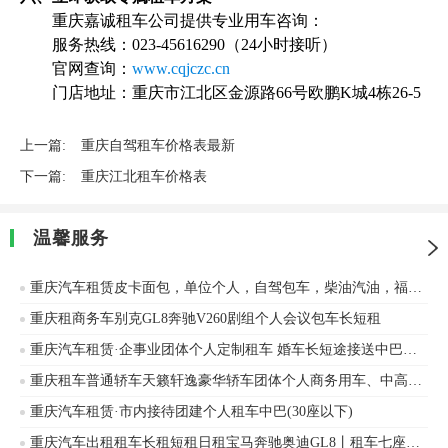
重庆嘉诚租车公司提供专业用车咨询：
服务热线：023-45616290（24小时接听）
官网查询：
www.cqjczc.cn
门店地址：重庆市江北区金源路66号欧鹏K城4栋26-5
上一篇:
重庆自驾租车价格表最新
下一篇:
重庆江北租车价格表
温馨服务
重庆汽车租赁皮卡面包，单位个人，自驾包车，柴油汽油，福田、江铃等车辆出租
重庆租商务车别克GL8奔驰V260剧组个人会议包车长短租
重庆汽车租赁·企事业团体个人定制租车 婚车长短途接送中巴大巴车出租
重庆租车普通轿车天籁轩逸豪华轿车团体个人商务用车、中高低端轿车出租、自驾用车、特惠奥迪、宝马等车辆出租
重庆汽车租赁·市内接待团建个人租车中巴(30座以下)
重庆汽车出租租车长租短租日租宝马奔驰奥迪GL8丨租车七座商务用车丨个人用车