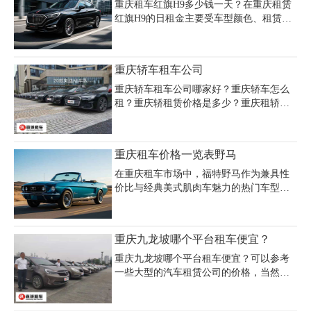
人欢迎，虽然现在租车行业越来越普及但
重庆租车红旗H9多少钱一天？在重庆租赁
是还有很多行业的一些规定还是需要大家
红旗H9的日租金主要受车型颜色、租赁用
了解和认识的。
途及服务时长影响，常规日租价格区间为
1000-1800元。若作为婚车使用，单独一辆
红旗H9的基础租赁套餐约1701元（含5小时
重庆轿车租车公司
50公里），超时费每小时60元、超公里费
每10公里30元；搭配车队时，如红旗H9+5
重庆轿车租车公司哪家好？重庆轿车怎么
辆奥迪A6L的婚车队总价约4731元，而红
租？重庆轿租赁价格是多少？重庆租轿车
旗H9+5辆红旗H5的方案约3305元。日常商
公司电话多少？重庆租轿车找重庆租车公
务租赁价格相对优惠，黑色车型日租约400
司，正规大型汽车租赁公司，品牌保证，
元，酒红色或紫色车型则需726-800元，长
车型多价格低，重庆租车包车，提前预定
重庆租车价格一览表野马
期租赁（如包月）可享折扣价约6000元。
有惊喜！
建议选择正规
在重庆租车市场中，福特野马作为兼具性
价比与经典美式肌肉车魅力的热门车型，
租车价格受车型配置、车龄、租赁平台及
季节因素影响显著。根据主流租车平台数
据显示，福特野马日租金普遍在600-1000
重庆九龙坡哪个平台租车便宜？
元之间，如悟空租车等B2P平台提供标准化
服务，价格透明且覆盖全国200多个城市，
重庆九龙坡哪个平台租车便宜？可以参考
而凹凸租车等共享模式平台则由车主定
一些大型的汽车租赁公司的价格，当然通
价，价格灵活但受平台上限约束。重庆本
过客服询问会更加详细，以下是重庆租车
地租车公司如嘉诚租车提供多款野马车
公司的租车价格表，大家可以参考一下：