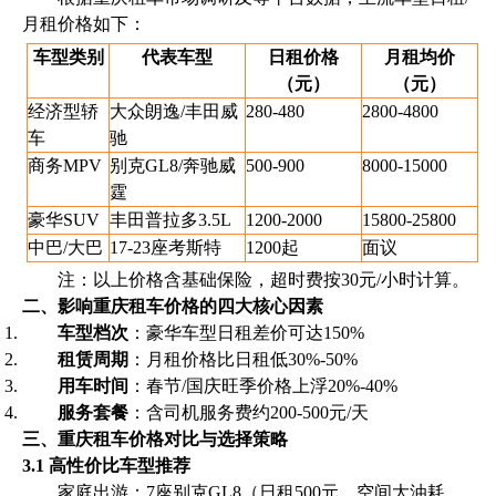
月租价格如下：
车型类别
代表车型
日租价格
月租均价
（元）
（元）
经济型轿
大众朗逸/丰田威
280-480
2800-4800
车
驰
商务MPV
别克GL8/奔驰威
500-900
8000-15000
霆
豪华SUV
丰田普拉多3.5L
1200-2000
15800-25800
中巴/大巴
17-23座考斯特
1200起
面议
注：以上价格含基础保险，超时费按30元/小时计算。
二、影响重庆租车价格的四大核心因素
车型档次
：豪华车型日租差价可达150%
租赁周期
：月租价格比日租低30%-50%
用车时间
：春节/国庆旺季价格上浮20%-40%
服务套餐
：含司机服务费约200-500元/天
三、重庆租车价格对比与选择策略
3.1 高性价比车型推荐
家庭出游：7座别克GL8（日租500元，空间大油耗