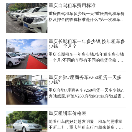
型，包含基础款至高端定制版，日租价可
重庆自驾租车费用标准
高达2000元以上，并支持长租优惠。此
外，节假日或旅游旺季价格可能上涨
重庆自驾租车多少钱一天?重庆自驾租车价
20%-30%，建议提前预订并关
格及押金的收费标准是什么?第一次租车一
定要了解清楚，以免多花冤枉钱。现在我
们就来说说重庆自驾租车费用的计费模
式，怎么才能节约重庆租车费用。
重庆长期租车一年多少钱,按年租车多
少钱一个月？
重庆长期租车一年多少钱,按年租车多少钱
一个月?不同的车型有不同的租赁价格，主
要看租的是什么车。车越好，租金就越
高。比如奔驰宝马奥迪这些豪车，一年下
重庆奔驰7座商务车v260租赁一天多
来的租金就不便宜。当然，也有一些普通
少钱?
的车型，比如五菱宏光miniev，它的租金
就非常便宜。
重庆奔驰7座商务车v260租赁一天多少钱?,
奔驰威霆,奔驰V260,奔驰Metris,奔驰威霆等
等,每一个车配置都不一样,价格也是不一
样,本公司承接重庆商务会议租车包车、重
重庆租轿车价格表
庆高端商务接待、重庆江北机场接送服务
等，多款中高端车型供您选择，获取重庆
随着租车的好处越发明显，租车的需求量
奔驰7座商务车v260租赁价格，欢迎来电咨
不断上升，重庆的租车行也越来越多，提
询。