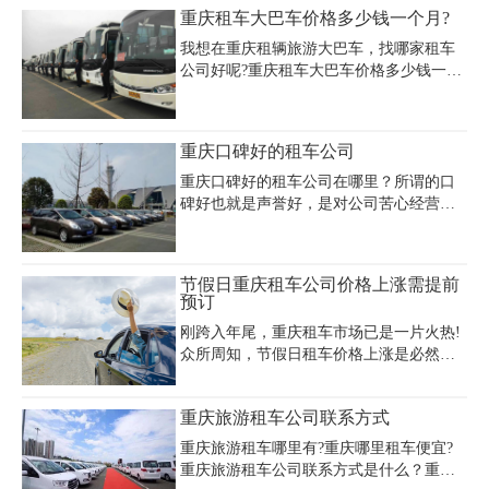
是非常方便的。
重庆租车大巴车价格多少钱一个月?
我想在重庆租辆旅游大巴车，找哪家租车
公司好呢?重庆租车大巴车价格多少钱一个
月?重庆租旅游大巴车包月价格收费标准是
什么?第一次租车一定要了解清楚，以免多
花冤枉钱。现在我们就来说说重庆租旅游
重庆口碑好的租车公司
大巴车月租费用的计费模式，怎么才能节
约重庆租车费用。
重庆口碑好的租车公司在哪里？所谓的口
碑好也就是声誉好，是对公司苦心经营，
优质租车服务的赞誉与认同。倘若我们想
要租车，便一定要找到重庆口碑好的租车
公司。毕竟，一家公司能够为大众赞誉，
节假日重庆租车公司价格上涨需提前
一定是因为其确实有着过硬的本事。自
预订
然，口碑好的租车公司能够为我们提供更
刚跨入年尾，重庆租车市场已是一片火热!
加优质的租车服务。在这个过程中，也不
众所周知，节假日租车价格上涨是必然的
需要担忧有什么合同诈骗。在租车的时
的一个趋势，但是小编今天要讲的就是在
候，倘若遇到一些合同诈骗，其中的一些
春节即将到来之际，提前在重庆租车公司
隐形条约将极大程度的损害你的利益。由
重庆旅游租车公司联系方式
预定车辆可以有效避免租车价格上涨!
此可见，找一家重庆口碑好的租车公司有
多么重要。
重庆旅游租车哪里有?重庆哪里租车便宜?
重庆旅游租车公司联系方式是什么？重庆