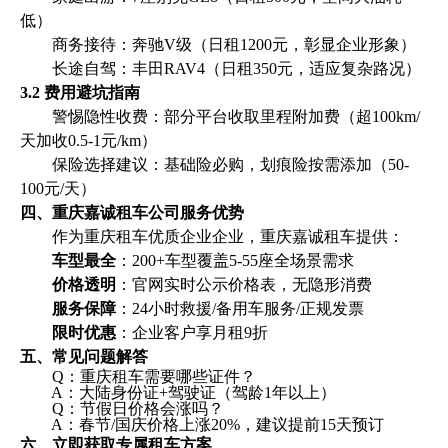
低）
商务接待：奔驰V级（日租1200元，彰显企业形象）
长途自驾：丰田RAV4（日租350元，适应复杂路况）
3.2 费用避坑指南
警惕隐性收费：部分平台收取里程附加费（超100km/
天加收0.5-1元/km）
保险选择建议：基础险必购，划痕险按需添加（50-
100元/天）
四、重庆嘉诚租车公司服务优势
作为重庆租车优质企业企业，重庆嘉诚租车提供：
车型最全
：200+车型覆盖5-55座全场景需求
价格透明
：官网实时公示价格表，无隐形消费
服务保障
：24小时救援/备用车服务/正规发票
限时优惠
：企业客户享月租9折
五、常见问题解答
Q：重庆租车需要哪些证件？
A：大陆身份证+驾驶证（驾龄1年以上）
Q：节假日价格会涨吗？
A：春节/国庆价格上涨20%，建议提前15天预订
六、立即获取专属租车方案