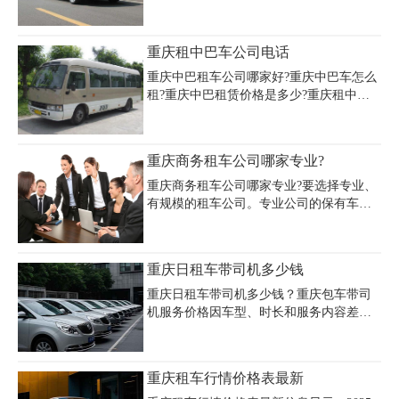
供的车型也越来越多样化，而轿车作为常
租赁车型，不管是租车回家还是走周边旅
游，亦或是用于婚车或接待车，都是非常
重庆租中巴车公司电话
不错的选择。那么重庆租车行轿车价格到
底是怎样的，想必大家都想了解清楚。下
重庆中巴租车公司哪家好?重庆中巴车怎么
面是重庆租车公司提供的重庆租轿车价格
租?重庆中巴租赁价格是多少?重庆租中巴
表，供大家参考。
车公司电话多少?重庆租中巴车找重庆嘉诚
租车公司，经营租赁车辆种类齐全，中巴
9、11、15、18、20、22-31座及大巴35、
重庆商务租车公司哪家专业?
45、55座等、一系列豪华车辆。价格和时
间灵活，车况极佳,保险齐全，可为您提供
重庆商务租车公司哪家专业?要选择专业、
短租或长租，是您商务活动、个人出行、
有规模的租车公司。专业公司的保有车辆
走亲访友、机场接送、代人接客、旅游包
较多，在车辆出现故障、需要换车时更有
车等体面用车。
保障，能够为客户提供全新商务车型的汽
车租赁服务。这里小编推荐重庆嘉诚商务
重庆日租车带司机多少钱
公司.
重庆日租车带司机多少钱？重庆包车带司
机服务价格因车型、时长和服务内容差异
明显。经济型轿车如大众朗逸日租金约
300-500元，中高档轿车如奥迪A4约500-
700元，商务车如别克GL8约600-800元，
重庆租车行情价格表最新
SUV如汉兰达约700-900元。7座商务车日