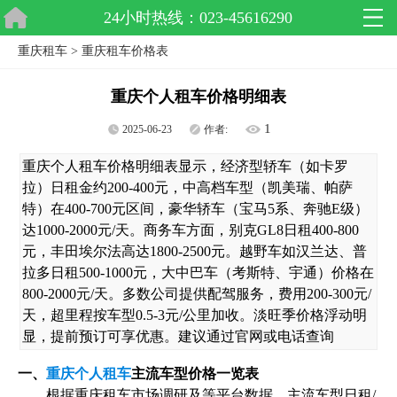
24小时热线：023-45616290
重庆租车
>
重庆租车价格表
重庆个人租车价格明细表
1
2025-06-23
作者:
重庆个人租车价格明细表显示，经济型轿车（如卡罗
拉）日租金约200-400元，中高档车型（凯美瑞、帕萨
特）在400-700元区间，豪华轿车（宝马5系、奔驰E级）
达1000-2000元/天。商务车方面，别克GL8日租400-800
元，丰田埃尔法高达1800-2500元。越野车如汉兰达、普
拉多日租500-1000元，大中巴车（考斯特、宇通）价格在
800-2000元/天。多数公司提供配驾服务，费用200-300元/
天，超里程按车型0.5-3元/公里加收。淡旺季价格浮动明
显，提前预订可享优惠。建议通过官网或电话查询
一、
重庆个人租车
主流车型价格一览表
根据重庆租车市场调研及等平台数据，主流车型日租/