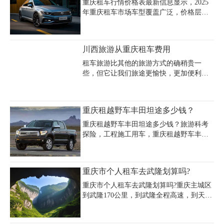
租700元左右，9座约800元，中巴车1200
重庆租车行情价格表最新信息显示，2025
元/天，大巴车约1500元/天。豪华车型如奔
年重庆租车市场车型覆盖广泛，价格层次
驰商务车日租1100-1300元，丰田埃尔法则
分明。轿车类如大众朗逸、别克凯越等经
高达1900-2300元。收费标准通常包含8小
济车型日租金约160元/天，押金13000元/
时服务时长及100公里里程，超时超距需另
车，商务车系列中江淮瑞风7座日租280元
川西旅游从重庆租车费用
计费。重庆租车公司价格表显示，带司机
起，高端车型如奔驰V260日租达1500元，
服务
而豪华车市场如丰田埃尔法日租约1900
租车旅游比其他的旅游方式的确稍贵一
元，劳斯莱斯幻影则高达15000元/天。越
些，但它让我们旅途更愉快，更加便利，
野车领域丰田普拉多4.0日租1000元，陆地
避免了许多麻烦。尤其是前往川西高原地
巡洋舰日租同为1000元，大中巴车如丰田
区，该地区的交通不够发达，只能通过租
考斯特日租1000元起且需配专业司机。租
车前往。那么，从重庆租车前往川西旅游
重庆租越野车丰田坦途多少钱？
车附加费用方面，日租自驾超里程按车型
的费用是多少呢？
1-3元/公里计费，超时5小
重庆租越野车丰田坦途多少钱？旅游科考
探险，工程施工用车，重庆租越野车丰田
坦途仅需1100-1200元一天，租车手续简
单，签订正规汽车租赁合同，保险齐全，
车况良好，长租又优惠哦，欢迎来电咨
重庆市个人租车去武隆划算吗?
询：023-45616290。
重庆市个人租车去武隆划算吗?重庆主城区
到武隆170公里，到武隆全程高速，到天坑
风景区就是盘山路了，不过路况很好，车
技过关的话，重庆市个人租车去武隆自驾