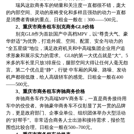
瑞风这款商务车的销量和关注度一直都很不错，庞大
的内部空间、灵动的座椅变化和多样且强劲的动力一直都
是消费者青睐的重点。日租金一般在：300——500元。
2、重庆市商务租车别克商务GL8价格
别克GL8作为首款国产中高档MPV，以“尊贵大气、豪
华舒适”为优势，打造外观、空间、配置、安全与动力的
“全五星级”地位，满足政府机关和中高端集团企业用户追
求形象和展示实力的需求。 GL8的第一大优点就是“大”。5
米多的车长里只放3排座位，腿部空间大得让任何人毫无怨
言。第二个优点是“静”，行驶 中车厢的风噪、路噪、发动
机声都很低微，给人高级轿车的感觉。日租金一般在400
——500元。
3、重庆市商务租车奔驰商务价格
奔驰商务车作为高端MPV商务车，一直是商务接待用
车中的佼佼者。奔驰豪华商务车不仅彰显了其一贯的品牌
力，更是政府部门、企事业单位、组织团体举办大型活动
的“好帮手”。非常适合商务人士出游和接待需求，报价范
围也比较合理。日租金一般在500--700元。