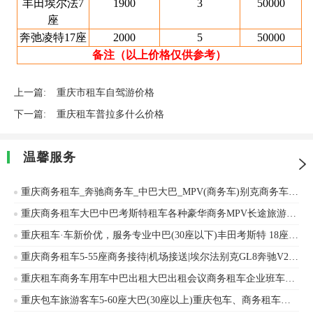
丰田埃尔法7
1900
3
50000
座
奔弛凌特17座
2000
5
50000
备注（以上价格仅供参考）
上一篇:
重庆市租车自驾游价格
下一篇:
重庆租车普拉多什么价格
温馨服务
重庆商务租车_奔驰商务车_中巴大巴_MPV(商务车)别克商务车GL8_商务用车_企业用车_会议用车
重庆商务租车大巴中巴考斯特租车各种豪华商务MPV长途旅游事业团体租车
重庆租车·车新价优，服务专业中巴(30座以下)丰田考斯特 18座 10-18座商务租车丰田考斯特、金龙客车等车辆出租
重庆商务租车5-55座商务接待|机场接送|埃尔法别克GL8奔驰V260自驾奔驰
重庆租车商务车用车中巴出租大巴出租会议商务租车企业班车旅游包车
重庆包车旅游客车5-60座大巴(30座以上)重庆包车、商务租车、中巴考斯特、婚庆租车、旅游包车、单位班车安凯客车、海格客车等