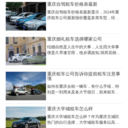
20元/公里。日租费用约为15000-30000元，
重庆自驾租车价格表最新
具体受车辆新旧程度和租赁时长影响。常
规租车价格方面，重庆地区全新卡宴时租
重庆自驾租车价格表最新显示，2024年重
价约800-1500元/小时，优惠促销期间购车
庆租车公司最新报价覆盖多类车型，经济
价最低77.3万元起。租赁报价需注意费用
型轿车如大众朗逸、别克凯越日租金约160
包含司机、油费等基础服务，过路费和装
元，押金13000元，中高端车型如奥迪A4、
饰费需额外计算。选择正规租赁公司并提
宝马3系日租500元起，押金10000-35000
重庆婚礼租车选择哪家公司
前确认超时、超公里等附加费标准，可有
元。商务车中，7座别克GL8日租400元，
效控制预算。
奔驰V260达1500元，越野车如丰田普拉多
结婚自然是人生中的大事，人生四大幸事
2.7L日租700元，陆地巡洋舰1000元。大中
便是久旱逢甘雨，他乡遇故知;洞房花烛
巴车租赁价格差异显著，全顺15座日租500
夜，金榜挂名时。而婚礼又是结婚中最重
元（含配驾费260元），49座大客车日租
要的一个环节，谁都希望婚礼是顺利顺
1200元。重庆租车费用标准明确：日租自
利、和和美美的。体面的婚车接送也是婚
重庆租车公司告诉你提前租车注意事
驾含200-300公里/天，超程按车型加收1
礼中比不可少的，那在重庆婚礼租车选择
项
哪家公司呢?
如何在重庆去租一辆车，有什么手续，特
别是一到周末及各大节假日，前来租车和
咨询的人络绎不绝。租车越来越受到市民
的追捧，尤其是在节假日租车。但依然有
重庆大学城租车怎么样
很多人对汽车租赁业不了解，重庆租车公
司小编为你带来以下干货知识讲解。
重庆大学城租车怎么样？作为重庆主城区
热门的出行选择，大学城租车服务以高性