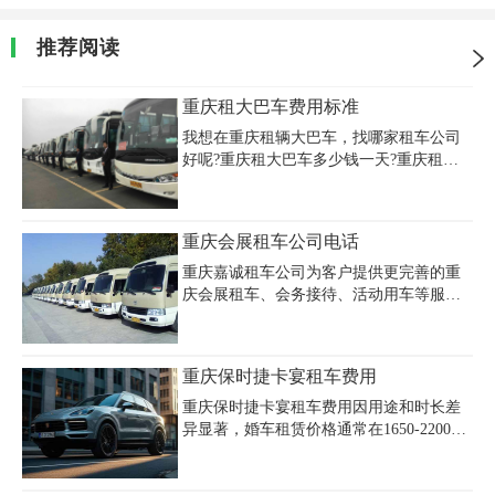
推荐阅读
重庆租大巴车费用标准
我想在重庆租辆大巴车，找哪家租车公司
好呢?重庆租大巴车多少钱一天?重庆租大
巴车价格及押金的收费标准是什么?第一次
租车一定要了解清楚，以免多花冤枉钱。
现在我们就来说说重庆租大巴车费用的计
重庆会展租车公司电话
费模式，怎么才能节约重庆租车费用。
重庆嘉诚租车公司为客户提供更完善的重
庆会展租车、会务接待、活动用车等服
务。不仅仅是车辆租赁，公司还提供驾驶
员和接送机服务，为您的出行提供更加贴
心的保障。此外，在租车过程中，如有任
重庆保时捷卡宴租车费用
何需要帮助，公司的客服团队随时在线，
随时为您提供必要的帮助和支持。重庆嘉
重庆保时捷卡宴租车费用因用途和时长差
诚租车公司会展租车服务电话是023-
异显著，婚车租赁价格通常在1650-2200元
45616290。
区间，包含4-8小时使用时间和50-100公里
基础里程，超时费200元/小时，超公里费