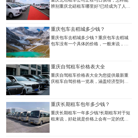
重庆北培租车公司正在与日俱增，怎样能
镇、木洞镇、双河口镇、麻柳嘴镇、丰盛
辨别重庆北碚租车哪里好?已经成为了人们
镇、二圣镇、东泉镇、姜家镇、天星寺
租车前最头痛也最需要考虑的问题，下面
镇、接龙镇、石滩镇、石龙镇、圣灯山
小编就为大家介绍如何选择值得信奈的租
镇、安澜镇提供重庆旅游租车包车服务，
车公司。
重庆包车去稻城多少钱？
重庆巴南旅游租车价格咨询电话023-
45616290。
重庆包车去稻城多少钱？重庆包车去稻城
包车没有一个具体的价格，一般来说，服
务商会根据出行的人数、出行的季节、车
型、自驾或配司机等因素，给出相应的报
价。下面提供的价格仅供大家参考，最新
重庆自驾租车价格表大全
重庆包车去稻城多少钱需电话咨询租车公
司。
重庆自驾租车价格表大全为您提供最新重
庆租车自驾价格一览表，涵盖经济型到豪
华车型的租车价目表。经济型轿车如大众
捷达日租68-198元，舒适型丰田卡罗拉约
200-450元/天，豪华车型如宝马7系日租
重庆长期租车包年多少钱？
2800-3800元，超跑法拉利488日租金高达
6000-8000元。选择正规租车公司时需注意
重庆长期租车一年多少钱?长期租车对于短
验车流程、合同条款和押金规则，芝麻信
租来说，好处就是价格上会有一定的优
用700分可免部分押金，车辆押金秒退但违
惠，租车平台或租车公司会给予一定的折
章押金需15个工作日退还。重庆租车费用
扣，以目前重庆大型的租车公司(租车)为
明细包含基础租金、保险和油费，部分公
例，看看重庆长期租车价格。租车在全国