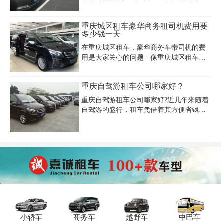
重庆市渝北区龙头寺的市民和外来游客提
供专业的重庆汽车租赁服务，重庆龙头寺
重庆城区租车豪华商务租司机费用要
租车价格便宜，可为您提供重庆龙头寺附
多少钱一天
近上门送取车服务，重庆龙头寺租车公司
价格查询电话023-45616290。
在重庆城区租车，豪华商务车带司机的费
用是大家关心的问题，像重庆城区租车豪
华商务费用要多少钱一天、重庆城区租车
费用要多少钱一天、重庆城区租车豪华商
重庆自驾游租车公司哪家好？
务、重庆城区租车租司机等。重庆嘉诚租
车公司（023 - 45616290）可提供多种选
重庆自驾游租车公司哪家好?近几年来随着
择。奔驰 S 级轿车配司机日租约 1500 -
自驾游的盛行，租车凭借着其方便省钱的
2000 元，内饰奢华，乘坐体验极佳。宝马
优点渐渐火爆自驾圈，因此推动了租车行
7 系配司机日租大概 1300 - 1800 元，性能
业迅速发展，重庆自驾游租车的朋友越来
卓越，尽显尊贵。雷克萨斯 LS 配司机日
越多。因此到底该如何选择呢?重庆自驾游
租在 1200 - 1600 元，舒适安静。我们的司
租车公司哪家好呢?这里小编推荐重庆租车
机经验丰富，车辆定期维护，重庆城区租
公司、
车豪华
小轿车
商务车
越野车
中巴车