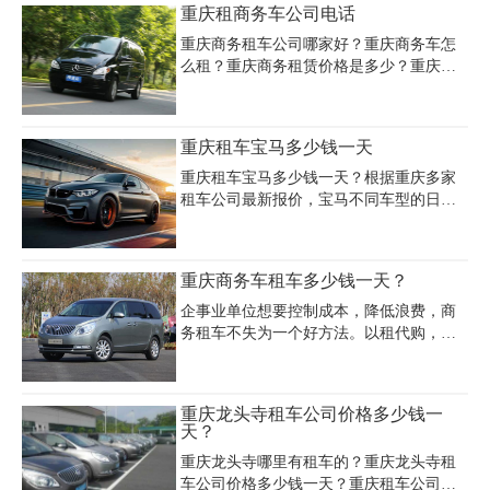
重庆租商务车公司电话
司提供月租优惠，如天下行租车日租价格
146个城市均有网点，公司会员在互联网城
区间为158-218元。建议提前预订
市租车，还可享受免担保、无需押金、价
重庆商务租车公司哪家好？重庆商务车怎
格优惠等政策!
么租？重庆商务租赁价格是多少？重庆租
商务车公司电话多少？重庆租商务车找重
庆嘉诚租车公司，别克GL8‌‌陆尊商务车7座
8座，丰田格瑞斯11座，丰田大海狮14座，
重庆租车宝马多少钱一天
22座考斯特，53座大巴，瑞风商务车8座!
多种车型可供选择：车型多价格低，重庆
重庆租车宝马多少钱一天？根据重庆多家
商务租车包车，提前预定有惊喜!
租车公司最新报价，宝马不同车型的日租
价格差异较大。宝马3系作为入门级豪华轿
车，日租价格约450-600元，而宝马5系
（如525Li）自驾费用约500-700元/天，婚
重庆商务车租车多少钱一天？
庆租赁含8小时服务约600元。高端车型如
宝马7系日租价格达1500-1800元，敞篷轿
企事业单位想要控制成本，降低浪费，商
跑宝马4系约800-900元/天，性能车宝马M4
务租车不失为一个好方法。以租代购，按
日租费用约1500-1800元。租车费用通常包
需用车，减少了车辆闲置费用，又节约了
含基础保险和代驾服务（100-200元/天），
车辆管理的人员成本，因而受到了众多中
但需支付1万-5万元押金，超里程费按3-5
外企业的热捧。那么重庆商务租车多少钱?
重庆龙头寺租车公司价格多少钱一
元/公里计算。淡旺季价格波动明显，暑期
重庆商务租车价格受到车型差异、是否配
天？
及
备司机以及租期长短、租车市场淡旺季的
重庆龙头寺哪里有租车的？重庆龙头寺租
共同影响。
车公司价格多少钱一天？重庆租车公司为