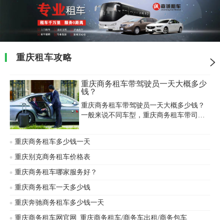
重庆租车攻略
重庆商务租车带驾驶员一天大概多少
钱？
重庆商务租车带驾驶员一天大概多少钱？
一般来说不同车型，重庆商务租车带司机
价格也不同：400-800元/天（7座及以下车
型）；7座以上车型800元/天~2000元/天不
重庆商务租车多少钱一天
等。以下是重庆商务租车价格表，加上
200-300天的司机服务费，就是最终的价
重庆别克商务租车价格表
格，大家可以根据自己的需要，挑选喜爱
重庆商务租车哪家服务好？
的车，也可根据需要安排专业的代驾司机
提供全方位的服务，可日租、长租、短
重庆商务租车一天多少钱
租。也可应客户要求购买新的车辆。
重庆奔驰商务租车多少钱一天
重庆商务租车网官网_重庆商务租车/商务车出租/商务包车