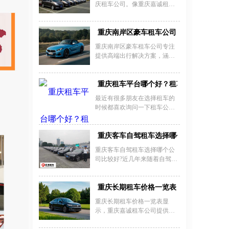
庆租车公司。像重庆嘉诚租
以下是重庆租车公司分享的重
车，作为重庆租车行业里领先
庆租车进藏价格一览表：
者，不仅拥有各类全新高、
中、低档轿车、商务车、越野
重庆南岸区豪车租车公司
车，大巴车等200余台，还拥有
重庆南岸区豪车租车公司专注
一批驾车技术精湛且熟悉路况
提供高端出行解决方案，涵盖
的专业驾驶员，为广大散户临
商务接待、婚庆用车、超跑体
时办事、自驾游、客人接待、
验等多元化需求。作为重庆南
参加企业庆典、婚庆及各种聚
岸豪车租赁行业的优质企业，
重庆租车平台哪个好？租车平台排行榜前
会用车提供了方便，是最专业
我们拥有劳斯莱斯、宾利、保
的重庆租车公司，安全有保
最近有很多朋友在选择租车的
时捷等豪华车型，满足南岸区
证，值得信赖。
时候都喜欢询问一下租车公司
高端婚车出租的个性化选择。
有没有好的租车平台推荐的，
无论是重庆商务豪车租车服务
其实这个租车平台现在只有几
的企业客户，还是追求极致驾
家会比较靠谱一些，其他的一
重庆客车自驾租车选择哪个公司比较好?
控体验的超跑爱好者，我们均
些小平台小编是不建议大家去
提供灵活租赁方案与专业管家
重庆客车自驾租车选择哪个公
选择，因为汽车没保障另外服
服务。南岸区超跑租赁价格透
司比较好?近几年来随着自驾游
务也没有保障，所以选择正规
明合理，支持日租、周租及长
的盛行，租车凭借着其方便省
的租车平台至关重要。
租模式，配备全险保障和24小
钱的优点渐渐火爆自驾圈，因
时道路救援。公司立足南岸核
此推动了租车行业迅速发展，
重庆长期租车价格一览表
心商圈，以车况精品、手续便
重庆自驾游租车的朋友越来越
重庆长期租车价格一览表显
捷、服务周到为核心竞争力，
多。因此到底该如何选择呢?重
示，重庆嘉诚租车公司提供丰
致力为重庆精英人士打造尊贵
庆客车自驾租车公司哪家好呢?
富的车型选择与灵活租赁方
无忧的豪车租赁
这里小编推荐重庆嘉诚租车公