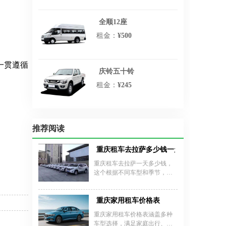
全顺12座
租金：
¥500
一贯遵循
庆铃五十铃
租金：
¥245
推荐阅读
重庆租车去拉萨多少钱一天?
重庆租车去拉萨一天多少钱，
这个根据不同车型和季节，价
格也是浮动的，没有一个固定
的答案，尤其是针对进藏的车
型，淡季旺季特别明显，价格
重庆家用租车价格表
也是高高低低。例如：三菱猎
重庆家用租车价格表涵盖多种
豹(黑金钢)、长城哈弗H6大概
车型选择，满足家庭出行、自