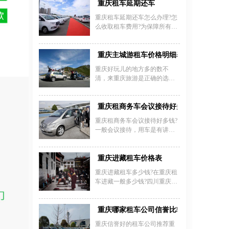
驰等月租费用通常在2800-4800
重庆租车延期还车
天（押金5万元）。淡旺季价格
元，中端商务车型如帕萨特、
波动明显，超里程费用按车型
重庆租车延期还车怎么办理?怎
迈腾的月租价格约为6600-9000
计算，日租自驾含200-300公里/
么收取租车费用?为保障所有预
元，高端车型如奥迪A6或别克
天，超时5小时内按70%日租金
订客户的公平用车权益和车辆
GL8商务车的包月费用在7000-
收费，配驾服务每日限8小
安全，重庆租车公司希望您按
15000元之间，而越野车如丰田
时/220公里，超时30元/小时。
约定准时还车，如果到期因为
重庆主城游租车价格明细表
普拉多2.7L的月租费用则可达
重庆安润租车提供一站式服务
某些原因不能准时还车，请你
12800-18800元。重庆长期租车
重庆好玩儿的地方多的数不
仔细阅读以下条款：
费用普遍比短期更优惠，低端
清，来重庆旅游是正确的选
车型包月价格可低至2000-3000
择，来重庆选择租车包车也是
元，若需配司机服务，日均成
最明智的决定。那么重庆主城
本约150-200元。重庆商务车包
旅游租车价格多少钱一天?以下
重庆租商务车会议接待好多钱
月租价因车型配置不同差异
是重庆主城游租车价格明细
重庆租商务车会议接待好多钱?
表：
一般会议接待，用车是有讲究
的，不同的对象使用车型不
同。高级轿车、商务车、中巴
车都是会议接待常使用的车
重庆进藏租车价格表
型，其中商务车是最常见的。
重庆进藏租车多少钱?在重庆租
嘉诚常见商务车租赁车型及价
车进藏一般多少钱?四川重庆租
格：别克GL8—400~600元/天;
车去西藏一天多少钱?重庆租车
奔驰唯雅诺700~1000元/天;丰田
自驾游西藏多少钱?当我们在计
考斯特800~1200元/天
划从重庆进藏去旅游的时候，
重庆哪家租车公司信誉比较好？
建议租一辆越野车，并提前了
重庆信誉好的租车公司推荐重
解一下重庆进藏租车价格表，