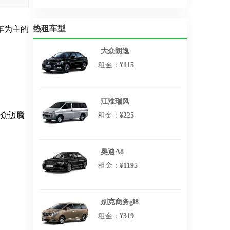
单位、社会机关、学校、中外
宾客及个人提供多种优质周到
的服务。以下是重庆租车价格
热租车型
车为主的
表：
大众朗逸
租金：
¥115
江淮瑞风
大众迈腾
租金：
¥225
奥迪A8
租金：
¥1195
别克商务gl8
租金：
¥319