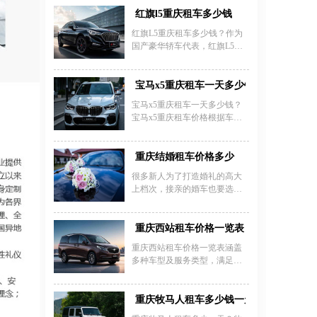
案，涵盖轿车、商务车、越野
司、
车及大中巴车等类别。经济型
红旗l5重庆租车多少钱
轿车如大众朗逸日租金约160
红旗L5重庆租车多少钱？作为
元，月租折算每天100-200元；
国产豪华轿车代表，红旗L5在
商务车如别克GL8日租400元，
重庆地区的租赁价格根据用车
月租日均300-400元；越野车如
时长、服务内容和淡旺季有所
丰田普拉多日租700-1000元，月
浮动。重庆红旗L5租车费用通
宝马x5重庆租车一天多少钱
租价格可降至12800-24800元/
常在8000-15000元/天，具体价
月。长期租赁（月租/年租）享
宝马x5重庆租车一天多少钱？
格需结合婚庆用车、商务接待
受显著优惠，企业用户可协商
宝马x5重庆租车价格根据车型
等场景需求确定。选择红旗L5
定制包月套餐，低端车型月租
配置、租赁时长和季节因素有
租赁重庆服务时，建议提前咨
约2000-3000元，含保险与基础
所不同。重庆国信租车公司提
询正规租车公司，了解包含司
服务，部分车型支持零公里新
供的宝马X5日租金为1800-2000
重庆结婚租车价格多少
机服务、保险费用等细节。重
车交付。重庆嘉诚租车，价格
元，押金50000元，日限里程
庆红旗L5婚车租赁尤其受欢
很多新人为了打造婚礼的高大
透明且车型车况
220公里；安润汽车租赁公司宝
迎，其大气外观和红色车身完
上档次，接亲的婚车也要选择
马X5租金约2000元/天，押金
美契合婚礼氛围，部分套餐可
豪华婚车啦，关于豪华婚车租
20000元，并提供58项检测、高
提供车队组合服务。影响红旗
赁价格是很多新人关心的问
额保险和24小时救援服务。旅
L5租车多少钱的关键因素包括
题，下面一起来看看重庆租豪
重庆西站租车价格一览表
游旺季价格可能上涨，部分公
车辆新旧程度、租赁时长（半
华婚车多少钱。
司如逸之行租车推出的宝马X5
重庆西站租车价格一览表涵盖
天/全天/多日）以及特殊日期溢
租赁价格为1700元起，支持长
多种车型及服务类型，满足不
价等，建议通过多
租短包、商务接待等场景。选
同出行需求。经济型商务车如
择租车时需注意不同车型的排
别克GL8日租金约500-700元，
量差异（如2.0T或3.0T）、超里
传祺M8约500-600元；高端商务
重庆牧马人租车多少钱一天
程费用（5元/公里）以及代驾服
车如奔驰V级日租800-1000元，