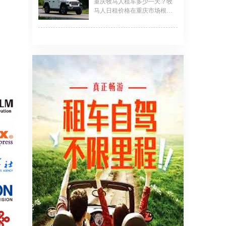
重庆牧马人租车多少一天？牧
务费用（
丰田埃尔法日租1800-2200元，
马人日租价格在重庆市场根据
雷克萨斯LM更高达3500-4000
车型配置、租赁时长及服务内
元。房车租赁方面，中型C型房
容有所不同，基础款日租金约
车日租1200-1800元，大型豪华
800元起，长租或周租可享折扣
房车2000-3000元，含司机服
优惠。重庆租车公司如嘉诚租
务。客车租赁价格根据座位数
车等提供专业服务，涵盖带司
浮动，19座车型约1000-1400元/
机、保险、异地还车等选项，
天，50座车型2000-3000元/天。
部分公司针对外地客户推出满
豪华车型如劳斯莱斯幻影日租
10天免接送机等增值服务。Jeep
8000-10000元
牧马人凭借硬核越野性能，成
为川藏线穿越、户外探险的热
门选择，租赁时需注意押金
（约2万元）及额外费用如油
费、超里程费。重庆越野车出
租市场竞争激烈，建议对比多
家公司报价与服务细节，结合
行程需求选择四驱版或高配车
型，灵活搭配日租、月租方
案，兼顾