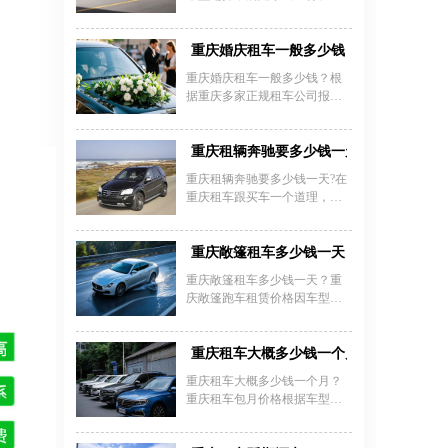
在450元/天;丰田RAV4、本田
驾游等需求。经济型轿车如比
CRV、大众途观大概价格在500-
亚迪F3、大众朗逸日租金约70-
600元/天;丰田汉兰达三菱帕杰
160元，适合短途代步；中高端
重庆婚庆租车一般多少钱
罗V73、丰田普拉多4000大概价
车型如本田雅阁、别克君越日
格在600-900元/天。
重庆婚庆租车一般多少钱？根
均租金180-350元，兼具舒适性
据重庆多家正规租车公司报
与性价比。家庭多人出行可选7
价，婚车租赁价格主要取决于
座商务车，江淮瑞风280元/天、
车型档次，经济型轿车如本
别克GL8约400元/天，豪华车型
田、别克等日租约300-2000元，
重庆租辆奔驰要多少钱一天？
如奔驰V260或丰田埃尔法则需
中高端车型如宝马5系、奥迪A6
1500-1900元/天。费用明细包含
重庆租辆奔驰要多少钱一天?在
价格在500-2500元/天，豪华车
基础租金、超时费（30元/小时
重庆租车跟买车一个道理，奔
型如宾利、劳斯莱斯日租费用
起）及超里程费（1-3元/公
驰不同车型，租赁价格也会不
达6800-15000元，跑车类如保时
里），油费、停车费等需自
同，而且不同的租车平台，日
捷718、兰博基尼敞篷等日租价
理。长期租赁优惠显著，低端
租金也会有差异。下面介绍几
重庆敞篷租车多少钱一天
格在2000-10000元不等。租车价
车型月租2000-3000元，配备司
款奔驰比较热门车型的日租
格还受租期、淡旺季及服务内
重庆敞篷租车多少钱一天？重
机服
金，让大家感受下。
容影响，部分套餐含司机费用
庆敞篷跑车租赁价格因车型、
需额外支付150-200元/天。建议
排量及租期灵活调整，经济型
选择重庆嘉诚租车等排名前十
敞篷车如保时捷718日租金约
的正规公司，保障车型多样性
788-800元，押金1万元，适合短
重庆租车大概多少钱一个月
与售后服务，避免低价陷阱，
途自驾或婚庆用车；高端超跑
重庆租车大概多少钱一个月？
提前咨询车
如兰博基尼Huracan Evo日租价
重庆租车包月价格根据车型、
2888元（押金3万元），法拉利
租期及服务需求有所差异，经
458约3000元/天（押金3万
济型轿车如大众捷达、丰田威
元），迈凯伦720S则需5000元/