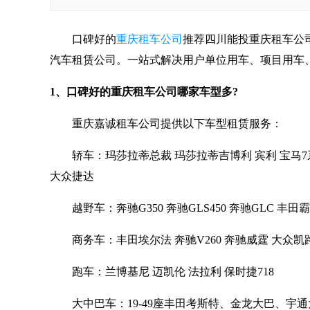
口碑好的
重庆租车公司
推荐四川能投重庆租车公
汽车租赁公司。一站式解决用户单位用车、项目用车
1、口碑好的重庆租车公司哪家车型多?
重庆嘉诚租车公司提供以下车型租赁服务：
轿车：玛莎拉蒂总裁 玛莎拉蒂吉博利 宾利 宝马7系 宝
大众捷达
越野车：奔驰G350 奔驰GLS450 奔驰GLC 丰
商务车：丰田埃尔法 奔驰V260 奔驰威霆 大众凯路威
跑车：兰博基尼 迈凯伦 法拉利 保时捷718
大中巴车：19-49座丰田考斯特、金龙大巴、宇通