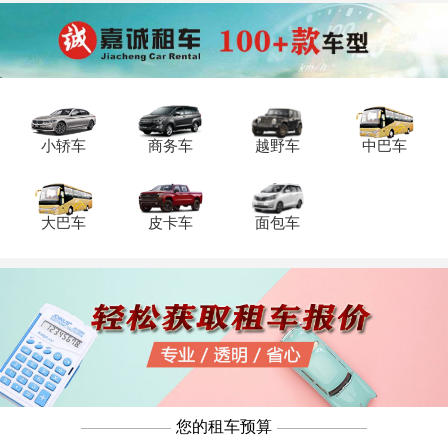
灵活方便。这里推荐重庆租车公司。
轿车来说,偏贵一点。以下是重庆租越野车
价格表，可供参考：
小轿车
商务车
越野车
中巴车
大巴车
皮卡车
面包车
您的租车预算