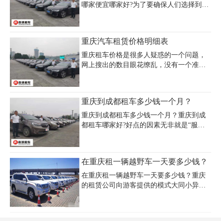
哪家便宜哪家好?为了要确保人们选择到的
租车公司是真正价格便宜而且比较好的，
人们可以多对几家租车公司进行对比，不
要过快地去做决定。这里推荐重庆租车公
重庆汽车租赁价格明细表
司，价格公道!
重庆租车价格是很多人疑惑的一个问题，
网上搜出的数目眼花缭乱，没有一个准确
值得相信的价格，如果人们要在重庆地区
租赁车辆，应当会对租赁车辆所需要的费
用比较关注，毕竟提前了解一下租车费
重庆到成都租车多少钱一个月？
用，对于自己来说还是有一定帮助的，可
更好的计算旅途花费。具体在重庆租车多
重庆到成都租车多少钱一个月？重庆到成
少钱呢?以下是重庆租车公司提供的重庆汽
都租车哪家好?好点的因素无非就是“服
车租赁价格明细表。
务、价格、车况”，没有租车经验的话，那
么请尽量选择一些口碑较好、规模较大的
全国连锁的租车公司。租车不能单看价
在重庆租一辆越野车一天要多少钱？
格，那有些“黑车”价格就比较便宜，出了
问题谁负责?重庆到成都租车的话，就要找
在重庆租一辆越野车一天要多少钱？重庆
成都租车排名前十的公司，信誉好、口碑
的租赁公司向游客提供的模式大同小异。
好、车况好、服务好，都是重庆租车公司
重庆租越野车的价格根据汽车排量和汽车
排行榜上的前几位，还能上门取还车，随
等级分为小型越野车、中型越野车、大中
时可以安排合适的车辆和代驾司机，非常
型越野车。在重庆租赁越野车的价格相对