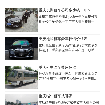
机、接送站、日租/半日租、其他接送、中
时，天气也变得凉爽宜人，适合户外活
港车等一系列专车、包车配驾租车。下面
动。在川西高寒草原上，游客可以欣赏到
重庆长期租车公司多少钱一年？
我们来详细了解一下重庆商务租车价格费
壮观的高原风光，感受到大自然的鬼斧神
用情况。
工。此外，秋季也是观赏野生动物的好时
重庆租车包年费用多少钱一年？重庆长期
机，如藏野驴、棕熊等。总之，秋季的川
租车公司多少钱一年？重庆租车费用一般
西高寒草原是一个充满魅力和惊喜的地方!
我们都是分为长短期来算的。而租车方式
那么重庆租车去川西环线旅游费用多少?重
不通，所产生的费用也将不通。下面我们
庆租车去川西环线旅游钱配司机多少钱?
来简单介绍一下重庆租车按年计算的费用
重庆地区租车豪车行情价格表
情况。以下是重庆包年租车车型参考价
格：
重庆地区租车豪车为高端出行需求提供多
样选择。重庆嘉诚租车公司在这一领域表
现卓越。兰博基尼 Aventador 于重庆地区租
车豪车行情价格表中的日租约 10000 -
15000 元，其炫酷外形与超强性能令人瞩
重庆租中巴车费用标准
目。法拉利 458 日租大概 8000 - 12000
元，极致速度与奢华内饰彰显尊贵。若想
我想在重庆租辆中巴车，找哪家租车公司
深入了解重庆地区租车行情价格表及更多
好呢?重庆租中巴车多少钱一天?重庆租中
豪车车型详情，拨打 023 - 45616290 。重
巴车价格及押金的收费标准是什么?第一次
庆嘉诚租车凭借便捷的租车流程、专业的
租车一定要了解清楚，以免多花冤枉钱。
服务团队与优质的车辆维护，无论是商务
现在我们就来说说重庆租中巴车费用的计
重庆端午租车找哪家
接待还是个人畅享，都能让您在重庆地区
费模式，怎么才能节约重庆租车费用。
租车豪车时尽
重庆端午租车找哪家?端午节重庆租车公司