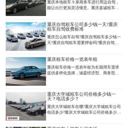
重庆本地租车 9 座商务车进行周边自驾，
500-800元，押金1万至5万元不等。商务车
能让出行更加灵活惬意。重庆嘉诚租车公
方面，7座江淮瑞风日租280-400元，11座
司在此提供丰富选择。福特途睿欧 9 座商
阁瑞斯约350-500元/天，高端如奔驰威霆则
务车，重庆本地租车 9 座商务车价格表一
需900元/天。越野车租赁价格跨度较大，
重庆自驾租车公司多少钱一天?重庆
览显示其日租约 500 - 700 元，车内空间布
三菱劲畅350-600元/天，丰田普拉多2.7约
租车自驾收费标准
局合理，驾驶操控性良好。江淮瑞风 M4 9
70
座商务车日租大概 400 - 600 元，座椅舒适
重庆怎么租车自驾?重庆自驾租车多少钱一
且性价比高。若想深入了解重庆本地租车
天?重庆自驾租车需要押金吗?重庆自驾租
价格表一览及其他车型详情，可拨打 023 -
车平台app哪个好?重庆租车公司那么多，
45616290 咨询。重庆嘉诚租车凭借优质的
重庆自驾租车哪家好?重庆租车公司是专业
重庆租车价格一览表年租
车辆、便捷的租车流程以及贴心的服务，
的重庆自驾租车公司，是价格实惠的重庆
无论是家庭周末出游还是小型团队周边旅
自驾租车平台，在重庆自驾租车网上可以
重庆租车价格一览表年租为长期用车需求
行，都能让
查询到各类车型出租自驾的价格，了解到
提供多样化选择，涵盖经济型、商务型及
重庆租车自驾收费标准。
豪华车型。经济型轿车如大众捷达/朗逸年
租费用约33,600-57,600元，适合日常代
步；商务车领域，别克GL8年租价格区间
重庆大学城租车公司价格多少钱一
为96,000-180,000元，丰田埃尔法则高达
天？电话多少？
285,600-393,600元/年，满足不同规格接待
重庆大学城租车在哪?重庆大学城租车公司
需求。越野车方面，丰田普拉多年租费用
电话多少?重庆大学城租车公司价格多少钱
153,600-309,600元，兼顾性能与实用性。
一天?重庆市大学城租车公司价格多少钱一
豪华车型如奥迪A6年租约84,000-144,000
天?重庆嘉诚租车公司现有中高档汽车、大
元，奔驰S级等超豪华车型价格更高。年租