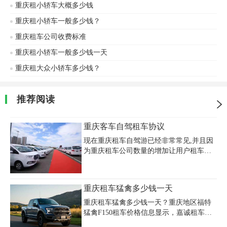
重庆租小轿车大概多少钱
重庆租小轿车一般多少钱？
重庆租车公司收费标准
重庆租小轿车一般多少钱一天
重庆租大众小轿车多少钱？
推荐阅读
重庆客车自驾租车协议
现在重庆租车自驾游已经非常常见,并且因
为重庆租车公司数量的增加让用户租车有
了更多选择。随之而来的租车纠纷也逐渐
增多，一份详细的租车合同可以更好的保
护我们的权益，下面是小编收集整理的重
重庆租车猛禽多少钱一天
庆客车自驾租车协议，希望能够帮助到大
家。
重庆租车猛禽多少钱一天？重庆地区福特
猛禽F150租车价格信息显示，嘉诚租车猛
禽F150日租价为1200-1500元，长租可议