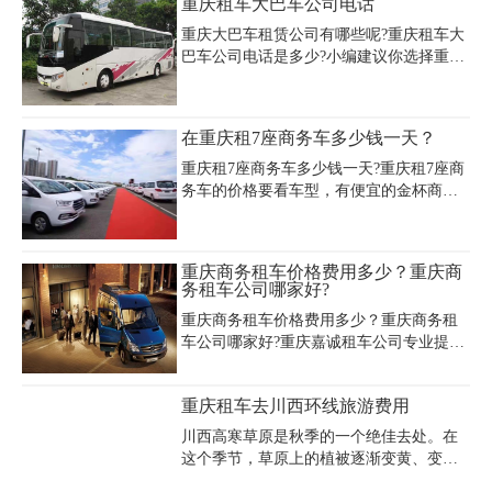
重庆租车大巴车公司电话
中型客车500余台，别克GL8‌‌陆尊商务车7
用户通常可享月租价8-9折优惠，
座8座，丰田格瑞斯11座，丰田大海狮14
重庆大巴车租赁公司有哪些呢?重庆租车大
座，22座考斯特，53座大巴，瑞风商务车8
巴车公司电话是多少?小编建议你选择重庆
座!
嘉诚汽车租赁公司，他们家有考斯特、30
—50座客车都有。车新，干净，驾驶员路
线熟悉服务号，更重要的是价格不贵!
在重庆租7座商务车多少钱一天？
重庆租7座商务车多少钱一天?重庆租7座商
务车的价格要看车型，有便宜的金杯商务
车300元一天。有现代瑞风商务450元一天.
不同商务车价格不同，还有别克商务GL8
500元一天，奔驰威霆 900元一天.带司机的
重庆商务租车价格费用多少？重庆商
话，司机的工资就是150元左右一天，旺季
务租车公司哪家好?
200。
重庆商务租车价格费用多少？重庆商务租
车公司哪家好?重庆嘉诚租车公司专业提供
旅游包车、商旅活动、视察工作、考察调
研、参观学习、会展旅运、喜庆宴请。竭
重庆租车去川西环线旅游费用
诚为各企事业单位、机关、团体、公司、
个人、传媒、娱乐、商旅、会展、医药公
川西高寒草原是秋季的一个绝佳去处。在
司、涉外机构及旅行社公司，提供旅游、
这个季节，草原上的植被逐渐变黄、变
会议、商务、演出、庆典、婚庆、接送
红，呈现出金黄色和橙红色的美丽景色;同