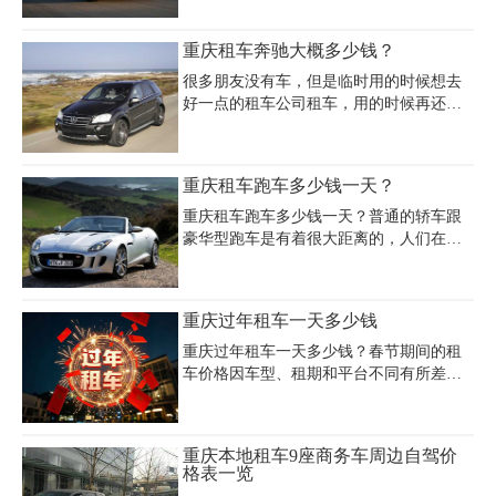
价；价格差异受车型年份（如2023款报价
72万级）、配置（如37性能包版本）、租
重庆租车奔驰大概多少钱？
期及服务类型（自驾/配驾）影响，部分含
异地还车、油费自理。建议通过重庆本地
很多朋友没有车，但是临时用的时候想去
租车平台或专业公司查询实时重庆猛禽租
好一点的租车公司租车，用的时候再还，
车价格表，获取保险明细与里程政策，部
也能给自己提供方便。就在租车之前，一
分企业提供免费送车、长租折扣等增值服
定要知道具体价格才能使用，不用担心花
务。
很多钱租车。但是重庆具体的一日租车价
重庆租车跑车多少钱一天？
格表，是很多人想知道的问题。以下几个
方面可以带给你更好的分析。
重庆租车跑车多少钱一天？普通的轿车跟
豪华型跑车是有着很大距离的，人们在租
车的时候为了面子都喜欢租一些豪华跑车
来过瘾，但这些不同的跑车在价格上面也
会相对贵出很多下面就来告诉大家租车跑
重庆过年租车一天多少钱
车多少钱一天吧。
重庆过年租车一天多少钱？春节期间的租
车价格因车型、租期和平台不同有所差
异，经济型轿车日租金普遍在150-300元/
天，如大众捷达、别克凯越等基础车型，
押金约3000元。中档轿车如大众帕萨特、
重庆本地租车9座商务车周边自驾价
丰田凯美瑞价格在300-450元/天，押金5000
格表一览
元，而奥迪A4、宝马3系等豪华车型日租约