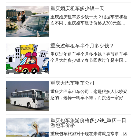
费用约3000-4000元，月租价格可协商至更
重庆婚庆租车多少钱一天
低，假设年租折扣叠加，预估年费用在3万
至5万元区间。奥迪Q5的日租约425元，若
重庆婚庆租车多少钱一天？根据车型和档
每月出租10天，年收入约5.1万元，间接反
次不同，重庆婚车租赁价格从300元至
映年租成本可能接近该数值。更高端车型
15000元/天不等。经济型婚车如雪佛兰科
如奥迪A8日租高达1300元，年租费用或超
鲁兹、本田思域等日租约300-350元，中端
15万元。租车时需支付押金（通常1万元/
车型如奥迪A6L、宝马5系价格在500-800
重庆过年租车半个月多少钱？
台），并注意超时、超公里费用（如50元/
元/天，而高端车型如保时捷Panamera约
小时、1.5元/公里）。推荐选
3300元/天、玛莎拉蒂总裁5000元/天，顶级
重庆过年租车半个月多少钱？春节租车半
豪车如兰博基尼敞篷版或劳斯莱斯幻影则
个月大约多少钱？春节回家过年是中国人
高达10000-15000元/天。婚车价格受车型、
的大事，春节期间重庆租车公司是有规定
租期、淡旺季及附加服务（如司机费用）
的，很多都是七天起租，而且要提前预
影响，部分公司提供套餐组合，例如劳斯
定，春节重庆租车租半个月多少钱？有优
重庆大巴车租车公司
莱斯古思特车队搭配奔驰S级AMG约10658
惠吗？下面就来说说重庆过年租车半个月
元/场。建议
多少钱。
重庆大巴车租车公司，这是很多人比较疑
惑的，选择一辆车不难，而挑选一家好的
公司是很难抉择的。又因为现在普遍大巴
车的运用率都越来越广泛，很多人选择它
的原因无非有以下几点：
重庆包车旅游价格多少钱_重庆一日
游包车价格
重庆包车旅游对于现在来讲就是常事，因