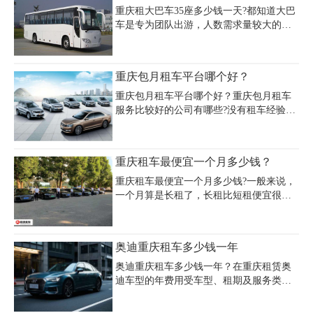
品、手续便捷、服务周到为核心竞争力，
要支付一定的代驾费用而已，能够让人们
重庆租大巴车35座多少钱一天?都知道大巴
致力为重庆精英人士打造尊贵无忧的豪车
的旅途更加安全更有保障。那么重庆代驾
车是专为团队出游，人数需求量较大的人
租赁
租车公司哪家更便宜更可靠呢？
群而专业定制的一款，座驾在30-55座的高
级大巴。那么在重庆租大巴车人群多吗?像
这种高级大巴价格多少钱一天呢?一般来
重庆包月租车平台哪个好？
说，大巴车的租金主要由车辆类型、车辆
品牌、车龄、行驶里程、租赁天数、服务
重庆包月租车平台哪个好？重庆包月租车
质量等因素决定。
服务比较好的公司有哪些?没有租车经验的
话，那么请尽量选择一些口碑较好、规模
较大的租车公司。租车不能单看价格，那
有些“黑车”价格就比较便宜，出了问题谁
重庆租车最便宜一个月多少钱？
负责?重庆租车的话，就要找重庆租车排名
前十的公司，信誉好、口碑好、车况好、
重庆租车最便宜一个月多少钱?一般来说，
服务好，都是重庆租车公司排行榜上的前
一个月算是长租了，长租比短租便宜很
几位，还能上门取还车，随时可以安排合
多，重庆租车包月都会比临租便宜，低端
适的车辆和代驾司机，非常灵活方便。这
一点的车一般一个月2000-3000左右，这是
里推荐重庆租车公司。
重庆自驾租车包月的价格，如果还有配上
奥迪重庆租车多少钱一年
司机的话，一般是150-200一天的样子，整
体价格可以跟租车公司协商。
奥迪重庆租车多少钱一年？在重庆租赁奥
迪车型的年费用受车型、租期及服务类型
等多因素影响。以奥迪A4L为例，日租价
格约400-500元，若按长租协议计算，周租