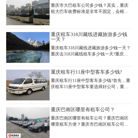
重庆市大巴租车公司多少钱？其实，重庆
租大巴车收费标准是非常不固定，会根据
季节的变换，市场的供求进行标准浮动，
主要租车价格是按照车型来定价额，不同
的车型，日租金价格也不相同，豪华大巴
重庆租车318川藏线进藏旅游多少钱
日租金就更贵。在淡季价格在800-1200之
一天？
间，如果是旅游旺季这个是视情况而定，
重庆租车318川藏线进藏旅游多少钱一天？
所以小编讲了根据供求进行标准浮动，再
重庆去318川藏线租车多少钱一天?重庆租
加上大巴车有19 20 23以及30位以上的坐位
车进藏费用多少？重庆租车走318川藏线去
区分，这也是具体根据载体人数来决定
西藏一般需要多少钱一天?选什么样的车
的。
重庆租车行11座中型客车多少钱?
好？那接下来为大家简单介绍一下租金的
问题，希望对大家有所帮助。
重庆租车行11座中型客车多少钱?首先，重
庆租车11座中型客车要选择好公司，重庆
租车公司就是一家值得选择和信赖的租商
务车的公司。下面我们来看看重庆租车公
司提供的重庆租中型客车价格表：
重庆巴南区哪里有租车公司？
重庆巴南区哪里有租车公司？重庆巴南区
哪里租车方便？重庆市巴南区租车公司电
话号码多少？重庆市巴南区租车公司价格
多少钱一天？重庆租车公司主要面对包括