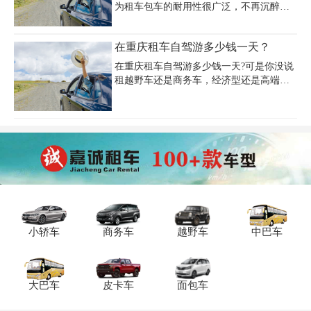
为租车包车的耐用性很广泛，不再沉醉在
旧中国里用车难、买车贵等一系列操作
里。重庆旅游如果选择包车究竟有哪些优
在重庆租车自驾游多少钱一天？
点？重庆包车旅游价格多少钱？
在重庆租车自驾游多少钱一天?可是你没说
租越野车还是商务车，经济型还是高端
型，用几天，重庆市内还是省外用车……
你要租车公司怎么给你报价?在重庆租车自
驾，需要根据用途选择车型，车的品牌，
用车天数以及车况的良好程度，综合决定
在重庆租一辆车自驾的最终价格。综合以
上差别，提供一份些今年热门车型的日租
价格，作为重庆租车人的参考：
小轿车
商务车
越野车
中巴车
大巴车
皮卡车
面包车