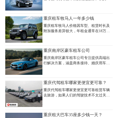
惠的价格，一直备受各大企业团体青睐，
成为诸多商务会议、高端级国家会议等会
展的指定用车，并且广受好评。商务车型
重庆租车牧马人一年多少钱
有别克GL8、奔驰威霆、奔驰唯雅诺、丰
田考斯特等，车辆品牌不同，档次不同，
重庆租车牧马人价格因车型、租赁时长及
租车的价格也有着很大的区别。
附加服务差异较大，年租金通常在18万至
30万元区间。日租价格约800-1100元，包
含基础保险及200-300公里/天的行驶里程，
超公里费按2-5元/公里计算。长期租车可享
重庆南岸区豪车租车公司
优惠，如年租或2年以上合同可提供零公里
新车并减免部分费用。押金方面，多数公
重庆南岸区豪车租车公司专注提供高端出
司要求2万-3万元，含车辆及违章担保。配
行解决方案，涵盖商务接待、婚庆用车、
驾服务需额外支付30元/小时超时费及220
超跑体验等多元化需求。作为重庆南岸豪
公里/天的里程限制。建议优先选择正规平
车租赁行业的优质企业，我们拥有劳斯莱
台如重庆嘉诚租车等，对比不同公司的保
斯、宾利、保时捷等豪华车型，满足南岸
重庆代驾租车哪家更便宜更可靠？
险覆盖范围、异地还车政策及车辆维护标
区高端婚车出租的个性化选择。无论是重
准，确保性价比与服务质量。
庆商务豪车租车服务的企业客户，还是追
重庆代驾租车哪家更便宜更可靠租赁车辆
求极致驾控体验的超跑爱好者，我们均提
去旅游，如果人们的驾驶技术不太过关，
供灵活租赁方案与专业管家服务。南岸区
或者说是暂时还没有拿到驾驶执照的话，
超跑租赁价格透明合理，支持日租、周租
可以考虑代驾服务，现在有很多的司机都
及长租模式，配备全险保障和24小时道路
可以提供代驾服务，而且有很多专业的代
重庆租大巴车35座多少钱一天？
救援。公司立足南岸核心商圈，以车况精
驾租车公司，选择代驾服务，人们只是需