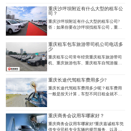
重庆巴南区在内的重庆主城区内的社会各
重庆沙坪坝附近有什么大型的租车公
界需要用车的人士提供机场接送、包车、
司？
自驾租车、商务用车、婚庆礼车及旅游
重庆沙坪坝附近有什么大型的租车公司?
车，提供多种优质周到的汽车租赁业务。
答：如果你要在沙坪坝找租车公司，重庆
租车公司可以为您提供重庆上下班租车，
重庆企业长租包车，送车上门服务，不收
重庆租车包车旅游带司机公司电话多
上门送车费。办理租车手续，只需要身份
少
证、驾驶证、信用卡，快速便捷，10分钟
办理手续提车。提供日租、月租、季租、
重庆租车公司常年经营重庆租车旅游带司
年租等
机、重庆旅游包车、重庆租车自驾游服
务，有着多年来积累的丰富经验。下面就
为您介绍我公司旅游租车、旅游包车的预
重庆长途代驾租车费用多少?
订方式，让您租车更方便快捷。重庆租车
包车旅游带司机公司电话023-45616290
重庆长途代驾租车费用多少呢？租车费用
一般是按天计算，车型不同日租金就不
同。如果是轿车商务车日租金大概在200-
800左右，越野车型价格更高一些。除此之
外，租车费用还与行程、时间等因素挂
重庆商务会议用车哪家好？
钩，在租车前可以先与租车公司了解好具
体情况。
重庆商务会议用车哪家好?重庆嘉诚租车凭
借专业司机专业车辆的规范服务、以及实