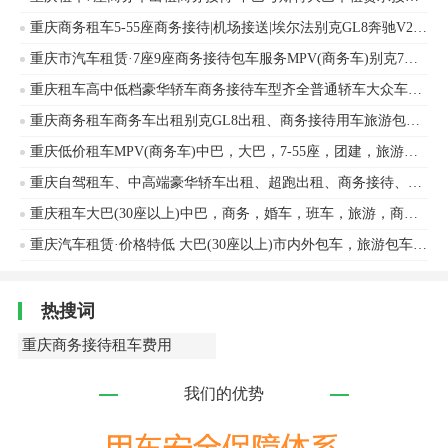
重庆商务租车5-55座商务接待|机场接送|埃尔法别克GL8奔驰V260自驾奔驰
重庆市汽车租赁·7座9座商务接待包车服务MPV(商务车)别克7座商务车金龙9座自驾包车
重庆租车高中低档豪华轿车商务接待车型齐全普通轿车大众车型大众、奥迪等车辆出租
重庆商务租车商务车出租别克GL8出租、商务接待用车旅游包车接送机
重庆低价租车MPV(商务车)中巴，大巴，7-55座，团建，旅游，班车，商务接待别克车辆出租
重庆自驾租车、中高端豪华轿车出租、超跑出租、商务接待、婚庆用车
重庆租车大巴(30座以上)中巴，商务，婚车，班车，旅游，商务接待，各种用车金龙客车、安凯客车等车辆出租
重庆汽车租赁·价格特低 大巴(30座以上)市内外包车，旅游包车，商务接待，单位通勤班车，婚庆租车，会议宇通客车车辆出租
热搜词
重庆商务接待租车费用
我们的优势