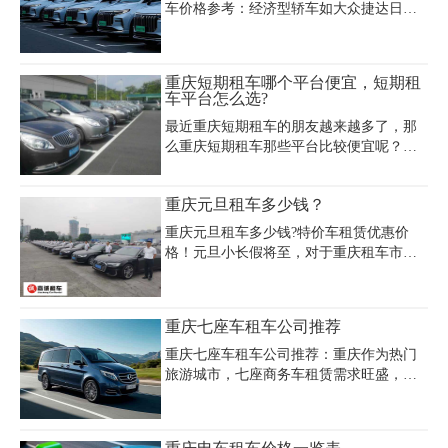
车价格参考：经济型轿车如大众捷达日租
68-198元，舒适型如丰田卡罗拉200-450元/
天，豪华车如宝马7系日租2800-3800元，
超跑车型如法拉利488则需6000-8000元/
重庆短期租车哪个平台便宜，短期租
天。押金标准因车型而异，低端车押金
车平台怎么选?
5000-10000元，中端车15000-20000元，越
最近重庆短期租车的朋友越来越多了，那
野车可达20000-50000元。租车时需注意验
么重庆短期租车那些平台比较便宜呢？首
车全程录像、核对合同条款，芝麻信用分
先需要先明确自己的需求及自己的预算，
650+可申请免押金。重庆租车公司提供接
如几十一天还是几百一天，租轿车、商务
机服务，市区免费送车，长租享优惠，建
重庆元旦租车多少钱？
车、SUV呢？因为每家租车平台车型相
议提前预定避免旺季价格波动。选择正规
同，但是价格不同所以我们还是需要先考
租车
重庆元旦租车多少钱?特价车租赁优惠价
虑的。
格！元旦小长假将至，对于重庆租车市场
来说又迎来了租车好市场，按照往年的惯
例，每年到了小长假，重庆租车价格就会
上涨，而今年元旦，重庆豪景租车公司不
重庆七座车租车公司推荐
但没有上涨价格，反而为大家推出了一系
列的租车优惠活动，不仅推出了几款特价
重庆七座车租车公司推荐：重庆作为热门
车，还有更多优惠等着你。
旅游城市，七座商务车租赁需求旺盛，君
正租车提供5-7座商务车日租100元起，车
型齐全且送车上门；启晨汽车租赁报价198
元/天，支持随借随还。专业包车服务中，