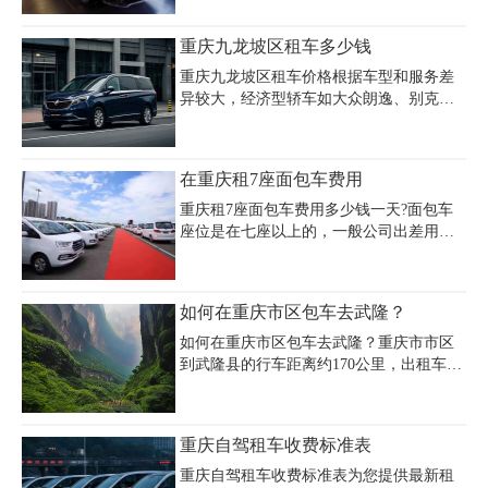
在商务接待和会议接送中最为常见的车型
通常包含基础保险与司机服务，但需注意
收到很多人的青睐，常见的豪华7座商务车
押金（如6000-10000元/辆）、超时超公里
重庆九龙坡区租车多少钱
包括丰田埃尔法、奔驰V260、唯雅诺、别
费（30-80元/小时、1-2元/公里）等附加条
克等，大家可以根据自己需要的车型进行
款。重庆安润租车公
重庆九龙坡区租车价格根据车型和服务差
选择，以免造成不必要的额外租金支出，
异较大，经济型轿车如大众朗逸、别克凯
那么在重庆租一台7座商务车多少钱，就随
越日租金约160元起，商务车如别克GL8日
小编一起来看看吧
租约400元，奔驰威霆等高端车型则需700
元/天，越野车如丰田普拉多日租700-1000
在重庆租7座面包车费用
元，大巴车租赁价格在500-2800元/天。九
龙坡区租车费用受节假日、预定时间及租
重庆租7座面包车费用多少钱一天?面包车
赁时长影响，建议提前咨询重庆九龙坡租
座位是在七座以上的，一般公司出差用车
车公司如重庆国信、嘉诚等获取实时报
或者旅游用车在人数不多的情况下考虑商
价，部分企业支持主城区免费上门取车及
务车是很划算，性价比是非常高的。重庆
全国联网服务。租车时需注意费用包含项
租7座面包车的价格要看车型，有便宜的金
如何在重庆市区包车去武隆？
目，如自驾租车含基础保险，但油费、过
杯商务面包车300元一天。有现代瑞风商务
路桥费需自理，配驾服务则按小时收取超
面包450元一天.不同面包车价格不同，还
如何在重庆市区包车去武隆？重庆市市区
时费（30元
有别克商务GL8 500元一天，奔驰威霆 900
到武隆县的行车距离约170公里，出租车打
元一天.带司机的话，司机的工资就是200
表费用需四五百元，且属于跨区长途路
元左右一天，
线，出租车一般是不走的，毕竟返程空车
油费成本太高。可在重庆租车公司咨询，
重庆自驾租车收费标准表
根据车型和人数选择合适的包车服务。
重庆自驾租车收费标准表为您提供最新租