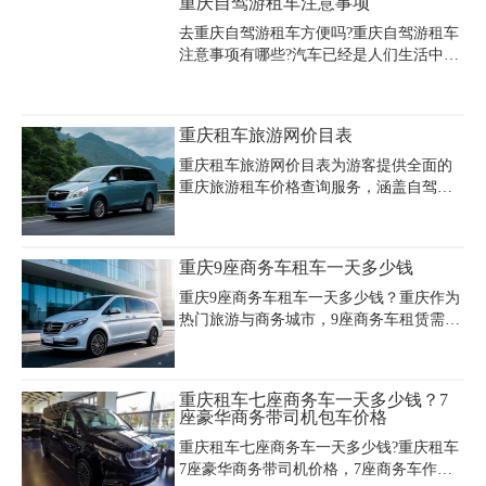
重庆自驾游租车注意事项
费、司机服务的套餐，需注意提前预约热
超时费每小时28元、超程费每10公里12
门日期
元；日常短途自驾场景中，经济型逸动车
去重庆自驾游租车方便吗?重庆自驾游租车
型日租约200元，长途用车或带司机服务则
注意事项有哪些?汽车已经是人们生活中不
需300-500元/天。若需商务接待或团体出
可缺少的交通工具，很多人也已经拥有了
行，含司机的7座商务车组合套餐日租约
自己的车辆，但也难免有些经济目前不宽
600-800元，可匹配GL8等中高端车型。重
裕，选择租车出行的朋友，并且租车也越
重庆租车旅游网价目表
庆嘉诚租车公司提供车辆保险、专业司机
来越受到大家的欢迎。那么在重庆选择租
及路线规划服务，支持支付宝、微信便捷
车出行时，租车前一定要知道以下6大注意
重庆租车旅游网价目表为游客提供全面的
支
事项。
重庆旅游租车价格查询服务，涵盖自驾租
车、商务配驾、旅游包车等多种需求。重
庆旅游租车价格表显示，经济型轿车日租
金约400-800元，商务车（如别克GL8）价
重庆9座商务车租车一天多少钱
格在400-1000元/天，越野车及高端车型费
用更高。旅游包车价格根据车型不同，12-
重庆9座商务车租车一天多少钱？重庆作为
17座商务车约800-2800元/天，30座以上大
热门旅游与商务城市，9座商务车租赁需求
巴车价格在1200-1400元/天，含燃油费及司
旺盛，价格因车型、租赁方式及服务内容
机工资。超时超公里费用按车型加收，如
而异。经济型车型如福特全顺、五菱征程
日租车配驾超时30元/小时，超程按车型计
等日租价格约400-600元，适合预算有限的
重庆租车七座商务车一天多少钱？7
算。接机送机服务限时1.5小时，超时按租
团体出行；舒适型如大通G20、瑞风M4日
座豪华商务带司机包车价格
金50%/小时收费，
租600-800元，兼具空间与配置优势；高端
重庆租车七座商务车一天多少钱?重庆租车
车型如奔驰威霆、埃尔法则需1000-2000元/
7座豪华商务带司机价格，7座商务车作为
天，适合商务接待或品质出行。租车费用