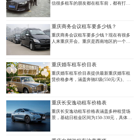
信很多租车的朋友都在租车前，都有打听
过。那么到底怎么才知道哪家租车公司价
格便宜呢？小编和大家一起来讨论下这个
话题。最新重庆渝北区租车价格表 （以下
重庆商务会议租车要多少钱？
为部分车型租车价格）
重庆商务会议租车要多少钱？现在有很多
人来重庆开会。重庆是西南地区的一个大
城市。租车是很自然的事。他们中的许多
人不得不选择在重庆租车参加会议。无论
是重庆本地还是国外的大型企业都会使
重庆婚车租车价目表
用，那么什么样的型号适合会议车呢？会
议车提倡使用商用车，商用车是一种非常
重庆婚车租车价目表提供最新重庆婚车租
经济的车型，价格低廉，性能好，座位
赁价格参考，涵盖奔驰E级(550元/天)、宝
多，特别适合会议车，但会议车也是一个
马7系(890元/头车)、红旗H9(1701元/5小时
很好的情况，如果你选择长安星这样的汽
50公里)等热门车型。重庆婚车车队套餐报
车，虽然座位便宜，但座椅也很适合会议
价包含多种组合：宝马4系敞篷+5辆日产轩
重庆长安逸动租车价格表
车，但会议车也适合会议车。
逸仅需2398元，奔驰S级+5辆E级车队4000
元，宾利飞驰+5辆奔驰E级豪华套餐6800
重庆长安逸动租车价格表涵盖多种租赁场
元。重庆豪车婚车租赁价目显示，劳斯莱
景，基础日租金区间为150-330元，具体价
斯古思特5000元/5小时，玛莎拉蒂总裁
格根据车型配置与使用场景灵活调整。婚
1488元/辆，保时捷Panamera婚车350元起。
庆租赁场景中，长安逸动作为婚车基础套
重庆婚庆租车公司推荐选择包含全程油
餐包含5小时50公里服务，价格136元起，