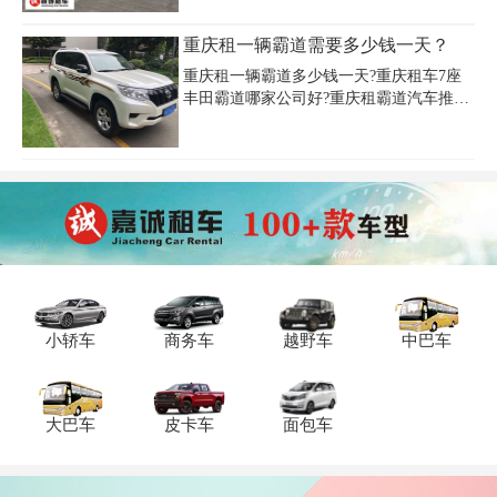
坪坝商务车租赁多少钱一天？重庆租车公
车型裸车价优惠后最低约79.5万元，但日
司为包括沙坪坝区在内的重庆中心城区的
租费用需结合具体租赁政策核算。此外，
重庆租一辆霸道需要多少钱一天？
市民及来渝游玩的人士提供重庆7座商务车
春节等旺季租车价格可能上涨，建议提前
租车、重庆豪华商务车出租、重庆别克gl8
确认档期与优惠。重庆揽胜租车价目表显
重庆租一辆霸道多少钱一天?重庆租车7座
商务车租赁、重庆奔驰高端商务车出租等
示，车队租
丰田霸道哪家公司好?重庆租霸道汽车推荐
汽车租赁用车服务。
重庆租车公司，重庆租车7座霸道车价格合
理，会员可免押金租车，3年内新车，车险
齐全额度高。
小轿车
商务车
越野车
中巴车
大巴车
皮卡车
面包车