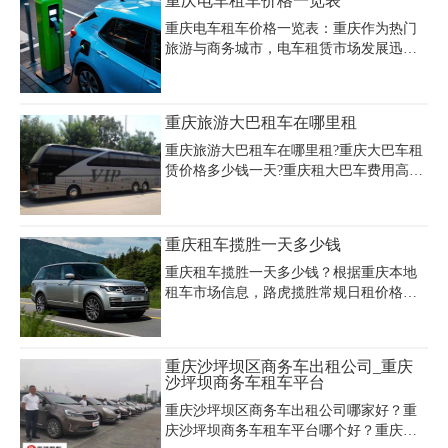
重庆电车租车价格一览表
七座商务车含司机油费约600-700元/天。重
庆尊荣汽车租赁拥有奔驰威霆、别克GL8
重庆电车租车价格一览表：重庆作为热门
等豪华车型，鼎冠汽车以2809条好评位列
旅游与商务城市，电车租赁市场发展迅
本地排行榜前列。嘉诚租车别克GL8日租
速，租车价格因车型、租赁时长及服务类
319元，主城区免费送车，而正大租车提供
型而异。根据重庆租车公司公开的价目
现代、丰田等品牌七座车，价格区间101-
表，新能源电动面包车日租价格约100-300
重庆旅游大巴租车在哪里租
400元/天。节假日价格可能上浮，建议提
元/天，电池租用方案中长续航版月租费用
前预订优选服务优、口碑佳的租赁公司。
为899元/月。商务型电动车如奔驰威霆、
重庆旅游大巴租车在哪里租?重庆大巴车租
别克GL8等车型日租价格在400-800元/天，
赁价格多少钱一天?重庆租大巴车费用高不
超里程费用按1-2元/公里计算，押金标准为
高?在重庆租大巴车哪家公司比较便宜?下
1500-3500元不等。针对短途出行需求，五
面我们来了解一下重庆租大巴车价格费用
菱、长安等品牌紧凑型电车日租金低至70-
情况，让大家对重庆大巴车租赁有个深入
重庆租车揽胜一天多少钱
150元，节假日价格可能翻倍。部分租车公
的了解。
司提供“电池租用”模式，如乐道L
重庆租车揽胜一天多少钱？根据重庆本地
租车市场信息，路虎揽胜常规日租价格在
2200-2600元/天，具体费用根据车型配置和
租赁时长有所浮动。若选择婚车服务，揽
胜婚车价格因颜色差异显著，如黑色款日
重庆沙坪坝区商务车出租公司_重庆
租约1300元，红色款1500元，白色和灰色
沙坪坝商务车租车平台
款分别为1200元和1000元。对于自驾需
重庆沙坪坝区商务车出租公司哪家好？重
求，重庆部分经销商如运通汇捷捷豹路虎
庆沙坪坝商务车租车平台哪个好？重庆沙
4S中心提供揽胜运动版租赁服务，燃油版