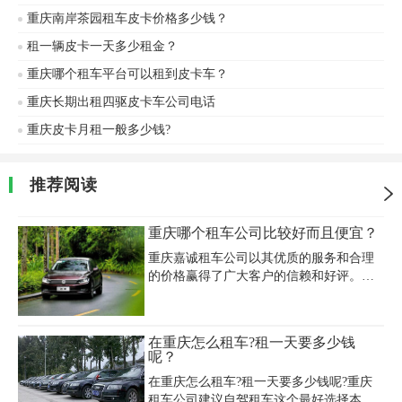
重庆南岸茶园租车皮卡价格多少钱？
租一辆皮卡一天多少租金？
重庆哪个租车平台可以租到皮卡车？
重庆长期出租四驱皮卡车公司电话
重庆皮卡月租一般多少钱?
推荐阅读
重庆哪个租车公司比较好而且便宜？
重庆嘉诚租车公司以其优质的服务和合理
的价格赢得了广大客户的信赖和好评。该
公司提供的车辆种类繁多，包括经济型轿
车、商务车、越野车等，可以满足不同客
户的需求。以热门车型为例，重庆嘉诚租
在重庆怎么租车?租一天要多少钱
车公司提供的价格非常实惠。比如，经济
呢？
型轿车的日租金在 100 元左右，商务车的
在重庆怎么租车?租一天要多少钱呢?重庆
日租金在 200 元左右，越野车的日租金在
租车公司建议自驾租车这个最好选择本地
300 元左右。这些价格都比其他租车公司