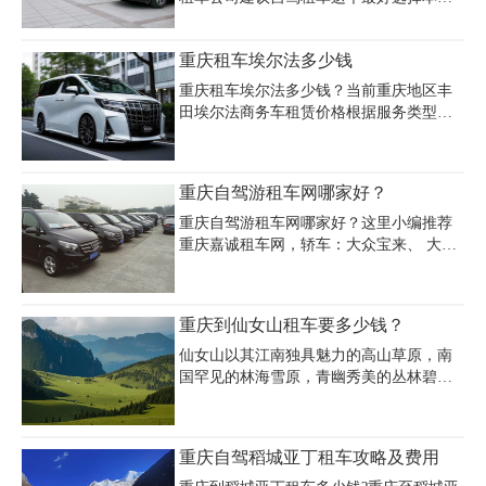
口碑比较好的租车公司，本地的租车公司
要便宜很多，而且该公司还经常推出一些
对自驾车型审核比较严格。重庆租车价格
优惠活动，让客户能够以更加实惠的价格
重庆租车埃尔法多少钱
根据其租车天数，选择车型进行定价的。
租到心仪的车辆。
一般情况下租车价格普通的车型都在400
重庆租车埃尔法多少钱？当前重庆地区丰
元/天左右，如果需要租车公司提供车辆和
田埃尔法商务车租赁价格根据服务类型和
司机，普通车租金在600元/天左右。油路
时长差异明显，日租基础价格区间为500-
费需要租车的朋友们自己负责，司机正常
2500元，其中普通日租报价约500-700元，
工作时间为8个小时，超时会加收相应的加
而带司机服务的商务包车则普遍在1500元/
重庆自驾游租车网哪家好？
班费。如果行程相对来说比较简单的租车
天起。部分租车公司推出灵活租赁方案，
公司也可以根据行程算出其具体要产生多
如深圳企业驻渝分公司提供200元起批的阶
重庆自驾游租车网哪家好？这里小编推荐
少费用，给你报一个全包的价格。
梯报价，10场以上订单可享100元/场优
重庆嘉诚租车网，轿车：大众宝来、 大众
惠，超时费按200元/小时、超公里10元/公
朗逸、别克英朗、大众迈腾、广本雅阁、
里计费。旅游出行和商务接待场景下，埃
丰田凯美瑞、奥迪A6L等车型，商务车：
尔法保姆车支持月租/年租模式，正规平台
GMC商务之星、奔驰唯雅诺、别克GL8、
重庆到仙女山租车要多少钱？
还提供信用免押和24小时随借随还服务，
奔驰威霆等，越野车：哈弗H6、本田
具体价格受车型配置、租赁时长及附加服
CRV、指南者、汉兰达、帕杰罗、三菱欧
仙女山以其江南独具魅力的高山草原，南
蓝德、普拉多、陆地巡洋舰、牧马人等车
国罕见的林海雪原，青幽秀美的丛林碧野
型，大中巴车：丰田海狮、福特全顺、丰
景观，被誉为“南国第一牧原”和“东方瑞
田考斯特、金龙宇通大巴车等(车型特殊，
士”，其旖旎美艳的森林草原风光在重庆独
需有专业的司机代驾)，嘉诚拥有多种车
树一帜。重庆到仙女山租车是很多游客的
重庆自驾稻城亚丁租车攻略及费用
型，选择范围广。格透明，客户可完全按
首选出行方式之一，那么重庆到仙女山租
照自身需求进行自驾车型租赁，无隐形的
车要多少钱？一般来说租用的车型不同价