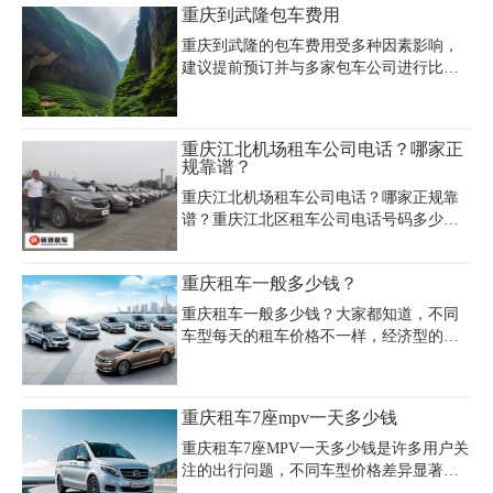
重庆到武隆包车费用
付价格约11000元起。租车时需注意押金
相应的保证，现在我们一起来了解一下在
（通常10000元/
重庆租赁一辆奥迪a4一个月多少钱？怎么
重庆到武隆的包车费用受多种因素影响，
样的价格合理？
建议提前预订并与多家包车公司进行比
较，以获得最优惠的价格。同时，合理规
划行程和选择合适的车型也是控制费用的
有效方法。希望本文能为你在重庆到武隆
重庆江北机场租车公司电话？哪家正
的旅行中提供有用的参考信息。
规靠谱？
重庆江北机场租车公司电话？哪家正规靠
谱？重庆江北区租车公司电话号码多少？
重庆江北机场租车公司价格多少钱一天？
重庆嘉诚租车公司主要面对包括重庆江北
重庆租车一般多少钱？
机场及重庆主城区内的社会各界需要用车
的人士提供自驾租车，商务租车，会议租
重庆租车一般多少钱？大家都知道，不同
车，展会租车，机场接送，婚庆租车，企
车型每天的租车价格不一样，经济型的、
业长租，通勤班车，旅游包车，长途包车
舒适型的、商务型的，SUV、豪华型的每
等用车服务。
天的价格都不一样，重庆租车一般多少钱?
综合来说经济型的轿车100多到400多一天
重庆租车7座mpv一天多少钱
不等，舒适型的车400多到800多一天，豪
华型的800多到2000多一天。
重庆租车7座MPV一天多少钱是许多用户关
注的出行问题，不同车型价格差异显著。
经济型选择如传祺M8或大众途安日租金约