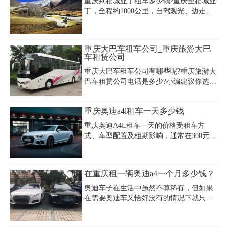
重庆到稻城亚丁租车多少钱?重庆至稻城亚
收费。
格也不同，这里重庆租车公司提供了一份
丁，全程约1000公里，自驾观光、边走边
报价单，重庆到仙女山租车价格一目了
玩约用时5-8天(赶路的司机2天即可跑完)，
然。
如果还要绕道去色达，则一共需要准备10
天行程。那么，一趟走下来，重庆到稻城
重庆大巴车租车公司_重庆旅游大巴
亚丁租车费用是多少，如何计算呢?下面我
车租赁公司
们来分享重庆自驾稻城亚丁租车攻略及费
重庆大巴车租车公司有哪些呢?重庆旅游大
用。
巴车租赁公司电话是多少?小编建议你选择
重庆嘉诚汽车租赁公司，他们家有考斯
特、30—50座客车都有。车新，干净，驾
重庆奥迪a4l租车一天多少钱
驶员路线熟悉服务号，重庆大巴车租车公
司价格便宜，重庆旅游大巴租车公司电话
重庆奥迪A4L租车一天的价格受租车方
023-45616290。
式、车型配置及租期影响，通常在300元至
500元之间浮动。若选择自驾租车，普通配
置车型日租金约400-500元，如重庆某租车
平台全新奥迪A4L日租价为500元，长租三
在重庆租一辆奥迪a4一个月多少钱？
天以上可降至400元/天，而个人闲置车辆
出租价格可能低至200多元/天。婚车租赁
奥迪车子在生活中虽然不算稀有，但如果
含8小时50公里的服务价格较高，约600-
在需要奥迪车又恰好没有的情况下就只能
800元/天，包车配驾服务则为750元/天（含
租赁，跟他人借车的话，容易因为各种不
8小时），超时费50元/小时。顶配车型或
方便而出现意外。如果像租车公司租赁的
商务用途的日租价可达600元，企业长租月
话，就不同了，优秀的租车公司能够给予