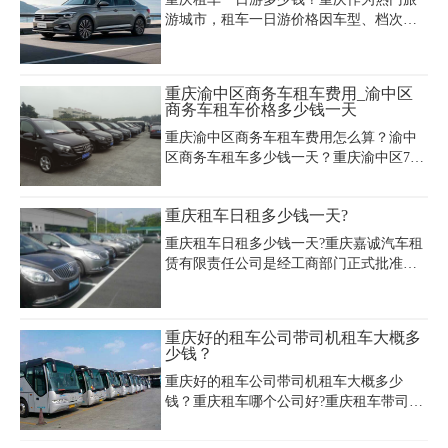
风景，收获难忘的旅
游城市，租车一日游价格因车型、档次和
服务而异。经济型轿车如大众Polo、丰田
卡罗拉日租约150-300元，适合预算有限的
游客；商务车如别克GL8、传祺M8日租金
重庆渝中区商务车租车费用_渝中区
约500-1000元，空间宽敞且性价比高；豪
商务车租车价格多少钱一天
华车型如奔驰V级、埃尔法日租需800-3000
重庆渝中区商务车租车费用怎么算？渝中
元，适合追求高端体验的游客。若选择带
区商务车租车多少钱一天？重庆渝中区7座
司机服务，部分车型需额外支付100-300元/
商务车价格一天价格大概是多少？重庆渝
天。推荐选择正规租车公司如重庆嘉诚
中区商务车包车费用多少呢？可以带司机
（023-45616290），其车辆均经过严格维
重庆租车日租多少钱一天?
租车吗？重庆租车公司专业为包括渝中区
护，并提供路线规划、24小时救援等保
在内的重庆主城区范围内的市民及来渝游
障。建议提前咨询具体行程
重庆租车日租多少钱一天?重庆嘉诚汽车租
客提供优质的重庆商务车7座9座11座14座
赁有限责任公司是经工商部门正式批准成
等汽车租赁服务。
立的合法机构。本着诚信服务、用户至上
的宗旨，公司全新的各种车型为社会各界
朋友提供优质的重庆租车服务。以下是重
重庆好的租车公司带司机租车大概多
庆租车日租价格表：
少钱？
重庆好的租车公司带司机租车大概多少
钱？重庆租车哪个公司好?重庆租车带司机
一天费用怎么算?重庆嘉诚租车公司提供专
业的带司机租车服务和重庆租车配司机服