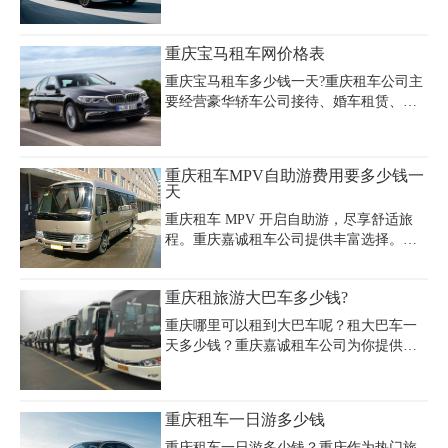
300-600元，中端车型如别克GL8日租价在
400-800元，高端豪华车型如丰田埃尔法则
重庆宝马租车网价格表
需1200-1800元。部分车型如奔驰V260、本
田艾力绅等价格在600-1500元之间，适合
重庆宝马租车多少钱一天?重庆租车公司主
商务或家庭出行。价格受季节、租期长度
要经营豪华轿车公司接待、婚车租赁、高
及市场供需影响较大，例如周租或月租通
端商务会议用车等服务。为您提供最新的
常有10%-20%优惠，而旺季（如节假日）
重庆宝马租车网价格表，轻松了解重庆宝
可能上涨至800-1000元。租车时需注意额
马婚车租赁价格、重庆宝马7系租车价格、
重庆租车MPV自助游费用要多少钱一
外费用如保险、超里程费或司机服务费
重庆宝马5系租车价格，重庆租车宝马价格
天
（约100-300元
欢迎来电咨询。
重庆租车 MPV 开启自助游，尽享舒适旅
程。重庆嘉诚租车公司提供丰富选择。别
克 GL8，重庆租车 MPV 费用要多少钱一
天呢？其日租约 400 - 600 元，车内空间宽
重庆租旅游大巴车多少钱?
敞，乘坐体验佳。奥德赛 MPV 日租大概
350 - 550 元，灵活的座椅布局深受喜爱。
重庆哪里可以租到大巴车呢？租大巴车一
若想知晓重庆租车费用要多少钱一天及更
天多少钱？重庆嘉诚租车公司为你提供的
多车型详情，拨打 023 - 45616290 咨询。
重庆租旅游大巴车服务，价格均对公道，
重庆嘉诚租车凭借便捷租车流程、优质车
从800元/天到2800元/天，具体的租大巴车
辆与贴心服务，无论是前往武隆天坑探
一天多少钱，需要根据你挑选的车型、等
重庆租车一日游多少钱
秘，还是在市区悠闲自驾，都能让您在重
级来确定具体的用车价格。当然，租用时
庆租车自助游中轻松出行，惬意欣赏沿途
间越长，享受到的优惠就越多。
重庆租车一日游多少钱？重庆作为热门旅