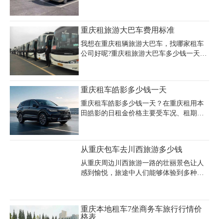
价，价格灵活但受平台上限约束。重庆本
田海狮商务、考斯特、承接会议用车，接
地租车公司如嘉诚租车提供多款野马车
送机场、观光旅游，商务用车、婚庆用
型，包含基础款至高端定制版，日租价可
车、长途用车、剧组用车、个人租车、省
重庆租旅游大巴车费用标准
高达2000元以上，并支持长租优惠。此
内旅游包车、上下班车、飞机接送、日
外，节假日或旅游旺季价格可能上涨
租、月租，等一切租车，重重庆旅游大巴
我想在重庆租辆旅游大巴车，找哪家租车
20%-30%，建议提前预订并关
租车公司电话023-45616290
公司好呢?重庆租旅游大巴车多少钱一天?
重庆租旅游大巴车价格及押金的收费标准
是什么?第一次租车一定要了解清楚，以免
多花冤枉钱。现在我们就来说说重庆租旅
重庆租车皓影多少钱一天
游大巴车费用的计费模式，怎么才能节约
重庆租车费用。
重庆租车皓影多少钱一天？在重庆租用本
田皓影的日租金价格主要受车况、租期、
保险方案等因素影响，综合多家租车公司
报价，本田皓影的日租金通常在300-500元
之间。作为一款热门中型SUV，皓影凭借
从重庆包车去川西旅游多少钱
宽敞的空间、稳定的操控性能和较高的燃
油经济性，成为家庭出游或商务接待的理
从重庆周边川西旅游一路的壮丽景色让人
想选择。重庆本地正规租车公司如重庆国
感到愉悦，旅途中人们能够体验到多种乐
信租车、嘉诚租车租车等均提供该车型租
趣。不论近期是否计划去川西地区旅游，
赁服务，租金通常包含基础保险，但需注
了解一下重庆周边租车川西旅游的费用也
意部分公司可能对每日行驶里程有限制
是值得的，毕竟川西是个难得的旅游胜
重庆本地租车7坐商务车旅行行情价
（如200-300公里/天），超里程费用约1-2
地，如果有时间，也值得安排一次去川西
格表