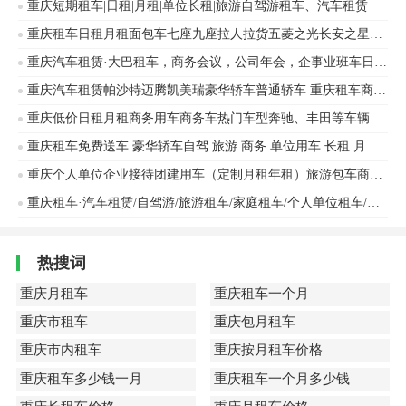
重庆短期租车|日租|月租|单位长租|旅游自驾游租车、汽车租赁
重庆租车日租月租面包车七座九座拉人拉货五菱之光长安之星金杯帅客等车辆出租
重庆汽车租赁·大巴租车，商务会议，公司年会，企事业班车日租，月租会务用车,考斯特出租
重庆汽车租赁帕沙特迈腾凯美瑞豪华轿车普通轿车 重庆租车商务用车旅游自驾日租月租年租
重庆低价日租月租商务用车商务车热门车型奔驰、丰田等车辆
重庆租车免费送车 豪华轿车自驾 旅游 商务 单位用车 长租 月租 日租，24小时服务奥迪车辆出租
重庆个人单位企业接待团建用车（定制月租年租）旅游包车商务车中巴车大巴车
重庆租车·汽车租赁/自驾游/旅游租车/家庭租车/个人单位租车/年租/月租
热搜词
重庆月租车
重庆租车一个月
重庆市租车
重庆包月租车
重庆市内租车
重庆按月租车价格
重庆租车多少钱一月
重庆租车一个月多少钱