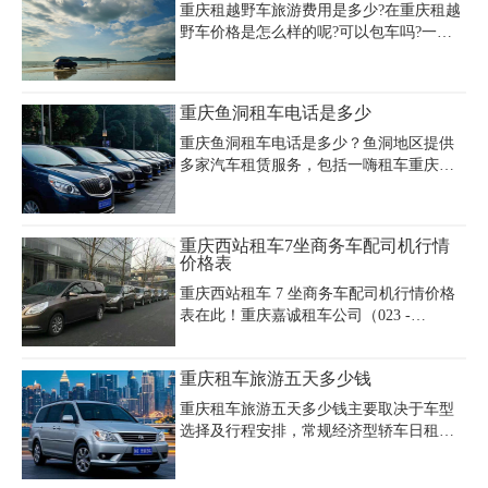
停车场优惠接驳服务。重庆机场客
5000-10000元，中端车15000-20000元，越
重庆租越野车旅游费用是多少?在重庆租越
野车可达20000-50000元。租车时需注意验
野车价格是怎么样的呢?可以包车吗?一般
车全程录像、核对合同条款，芝麻信用分
来说，在重庆租越野车的价格在400~1000
650+可申请免押金。重庆租车公司提供接
元/天，其中影响价格的因素很多，不仅车
机服务，市区免费送车，长租享优惠，建
型会影响价格，租车天数、是否代驾这些
重庆鱼洞租车电话是多少
议提前预定避免旺季价格波动。选择正规
因素都会影响价格，而且越野车受淡旺季
租车
影响波动较大。此外，越野车租用的时间
重庆鱼洞租车电话是多少？鱼洞地区提供
越长，享受的价格也就越优惠。最受欢迎
多家汽车租赁服务，包括一嗨租车重庆赛
的越野车型有汉兰达、普拉多、帕杰罗、
豪大酒店送车点（15803683186）距离鱼洞
陆地巡洋舰等，租赁价格如下表
大桥仅264米，瑞卡租车巴南区体育馆送车
点（15870444999）距鱼洞196米。重庆市
重庆西站租车7坐商务车配司机行情
渝江出租汽车有限公司租赁分公司位于鱼
价格表
洞镇化龙路89号（023-66221358），重庆
重庆西站租车 7 坐商务车配司机行情价格
渝强实业集团汽车租赁有限公司在鱼轻路
表在此！重庆嘉诚租车公司（023 -
48号（66212847-8302）。此外，威通汽车
45616290）为您服务。在重庆西站租车 7
租赁有限公司（023-66236099）距鱼洞人
坐商务车配司机，价格多样。别克 GL8 日
民广场431米，神州租车金竹轻轨站点提供
重庆租车旅游五天多少钱
租约 800 元，舒适实用；本田奥德赛日租
全国统一服务热线4006166666。
700 元左右，座椅灵活；传祺 M8 日租 750
重庆租车旅游五天多少钱主要取决于车型
元，性价比高；丰田埃尔法日租 1500 -
选择及行程安排，常规经济型轿车日租价
2000 元，豪华舒适。我们有详细的重庆西
格约200-400元，中高端车型如帕萨特、雅
站租车 7 坐商务车价格和重庆西站租车配
阁等日租约260-500元，商务车（如别克