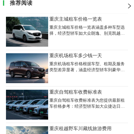
推荐阅读
重庆主城租车价格一览表
重庆主城租车价格一览表涵盖多种车型选
择，经济型轿车如大众朗逸、别克凯越等
日租金约160-220元，中高端车型如奥迪
A4、宝马3系日租350-500元，豪华车系如
奔驰E级、奥迪A8日租价格达700-1300元。
重庆机场租车多少钱一天
商务车领域，7座别克GL8日租400元，丰
田埃尔法则高达1900元，越野车中丰田普
重庆机场租车价格根据车型、租期及服务
拉多日租700-1000元，陆地巡洋舰达1000
类型差异显著，涵盖经济型轿车到豪华商
元。租车政策方面，日租通常含200-300公
务车等多种选择。重庆江北机场租车价格
里里程，超程按1-3.5元/公里加收，押金根
表显示，经济型轿车如大众朗逸、别克凯
据车型从1万至5万元不等。部分公司提供
越等日租金约160元/天，中高端商务车如
重庆自驾租车收费标准表
会员免押金、全国联网服务，油费、过路
别克GL8日租约400元/天，奔驰威霆等豪华
桥费需自理
车型日租可达700-800元。针对团队出行需
重庆自驾租车收费标准表为您提供最新租
求，15座全顺商务车日租约500元，30-49
车价格参考：经济型轿车如大众捷达日租
座大客车日租约1200元。重庆机场商务车
68-198元，舒适型如丰田卡罗拉200-450元/
租车费用受节假日影响明显，如春节等高
天，豪华车如宝马7系日租2800-3800元，
峰期价格可能上涨至300-700元/天，而普通
超跑车型如法拉利488则需6000-8000元/
重庆租越野车川藏线旅游费用
时段通过正规平台预约可享25元/天的周边
天。押金标准因车型而异，低端车押金