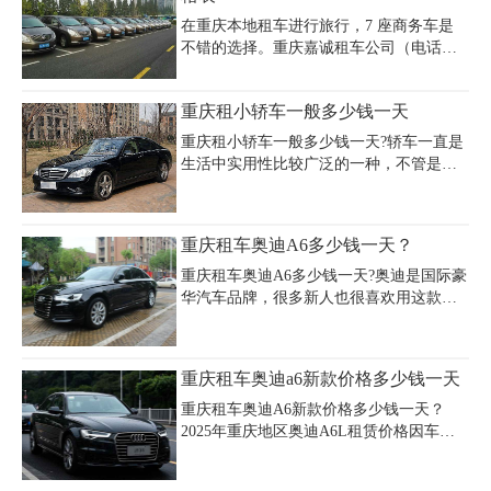
元/公里。建议提前通过电话或线上平台咨
旅游。那么重庆周边租车去川西旅游大概
询具体车源和促销活动
在重庆本地租车进行旅行，7 座商务车是
需要多少钱呢?
不错的选择。重庆嘉诚租车公司（电话
023 - 45616290）为您提供行情价格表。经
济实用型的别克 GL8 日租金约 500 - 700
重庆租小轿车一般多少钱一天
元，车内空间宽敞；本田奥德赛日租金大
概 450 - 650 元，座椅灵活舒适。中高端的
重庆租小轿车一般多少钱一天?轿车一直是
奔驰 V 级日租金在 900 - 1300 元，内饰豪
生活中实用性比较广泛的一种，不管是几
华精致。丰田埃尔法日租金一般 1200 -
人出游，还是租车回家过年过节，5座轿车
1800 元，配置高端。租车价格受租赁时
都是特别受欢迎的。加上现在人们的租车
长、行程复杂程度、季节供需影响，短期
意识越来越强烈，无疑这一点带动了租车
重庆租车奥迪A6多少钱一天？
按正常日租金收费，中期部分车型有优
行业一直发展，每年价格都在变化，那么
惠，长期可达 10% - 20% 优
今年轿车价格是怎样的呢?重庆租小轿车一
重庆租车奥迪A6多少钱一天?奥迪是国际豪
般多少钱一天?以下是部分车型价格表可供
华汽车品牌，很多新人也很喜欢用这款车
参考：
来做婚车，租这款车的价格不贵，今天我
就来介绍一下，租奥迪A6一天多少钱。影
响婚车价格的重要因素有地域和时间，今
重庆租车奥迪a6新款价格多少钱一天
天我就以重庆，来了解一下奥迪A6的租赁
价格。
重庆租车奥迪A6新款价格多少钱一天？
2025年重庆地区奥迪A6L租赁价格因车
型、租期和服务内容差异较大，新款车型
日租金普遍在800-1200元区间。以2024款