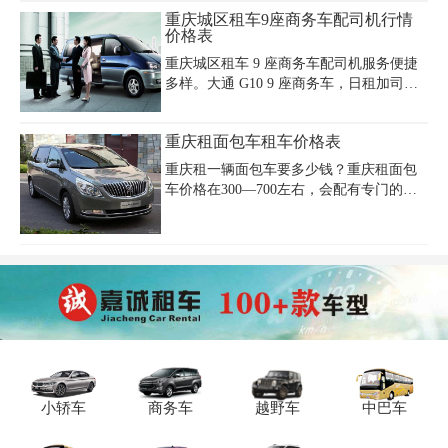
奥迪A6L 45TFSI豪华型为例，基础日租价
重庆城区租车9座商务车配司机行情
约900-1200元，包含5小时50公里服务，超
价格表
时费每小时50-80元，超里程按3-10元/公里
重庆城区租车 9 座商务车配司机服务便捷
计费。婚庆用车需额外支付100元头车费，
多样。大通 G10 9 座商务车，日租加司机
商务接待可加200-300元/天司机服务费。节
约 1000 - 1300 元，车内空间较为宽敞，座
假日价格可能上浮30%，石桥铺等门店周
椅布局合理，适合小团队出行，可穿梭于
末租金达800元/天。租车需备身份证、驾
重庆租面包车租车价格表
重庆城区各大商业区域或前往如南山一棵
驶证及1000元预授权押金，部分公司提供
树观景台等景点游玩。福特全顺 9 座商务
GP
重庆租一辆面包车要多少钱？重庆租面包
车配司机日租 1200 - 1500 元，车辆性能稳
车价格在300—700左右，会配有专门的司
定，乘坐舒适性佳。重庆城区租车 9 座商
机 当然司机也有代驾费的。专业的司机加
务车配司机，重庆嘉诚租车公司（电话：
上统一的商务面包车，是企业召开会议或
023 - 45616290）是理想之选。公司拥有专
者考察团比配车辆。租车商务服务，不仅
业司机团队，熟悉城区路况，车辆定期维
有各种款式的车型，还有高中低不同的商
护保养，从租车预订到行程结束，全程提
务面包车。
供贴心服务
小轿车
商务车
越野车
中巴车