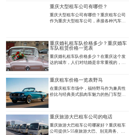
司机行情价格信息。商务出行、旅游度假
GL8）日租400-800元，而豪华车型如奔驰
重庆大型租车公司有哪些？
都能满足，快来拨打电话开启轻松愉快的
V260或丰田埃尔法则需800-1900元/天。若
旅程。
选择5天基础套餐，经济型轿车总费用约
重庆大型租车公司有哪些？重庆租车公司
1000-2000元，商务车约2000-4000元，高端
作为重庆大型租车公司，承接各种汽车租
车型可达4000-9500元，具体费用需叠加油
赁业务：单位班车，学校班车、旅游包
费、过路费及超里程费用（通常1.5-5元/公
车，长途包车，婚庆服务、会议服务、机
里）。淡旺季价格浮动约20%-30%，建议
场接送，提前预约,长租,短租等业务。此
重庆婚礼租车队价格多少？重庆婚车
提前通过正规平台预订并确认保险、
外，重庆大型的租车公司还有神州租车公
车队租赁价格一览表
司、一嗨租车公司、千鼎租车。鑫煌租车
重庆婚礼租车队价格多少？在重庆这个发
等汽车租赁公司。
达的城市，人们对结婚是非常重视的，婚
礼对新人们而言，是一件大事，有很多事
情要去安排，那你知道重庆婚礼租车队价
重庆租车价格一览表野马
格一般要多少钱吗?一般重庆婚庆租车公司
租车多少钱一天？?下面赶紧来了解一下重
在重庆租车市场中，福特野马作为兼具性
庆婚车车队租赁价格一览表。
价比与经典美式肌肉车魅力的热门车型，
租车价格受车型配置、车龄、租赁平台及
季节因素影响显著。根据主流租车平台数
据显示，福特野马日租金普遍在600-1000
重庆旅游大巴租车公司的电话
元之间，如悟空租车等B2P平台提供标准化
服务，价格透明且覆盖全国200多个城市，
重庆旅游大巴租车公司哪家好？重庆租车
而凹凸租车等共享模式平台则由车主定
公司提供5-55座旅游大巴、别克商务、丰