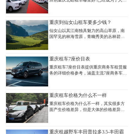
辨别重庆北碚租车哪里好?已经成为了人们
租车前最头痛也最需要考虑的问题，下面
小编就为大家介绍如何选择值得信奈的租
车公司。
重庆到仙女山租车要多少钱？
仙女山以其江南独具魅力的高山草原，南
国罕见的林海雪原，青幽秀美的丛林碧野
景观，被誉为“南国第一牧原”和“东方瑞
士”，其旖旎美艳的森林草原风光在重庆独
树一帜。重庆到仙女山租车是很多游客的
重庆租车7座价目表
首选出行方式之一，那么重庆到仙女山租
车要多少钱？一般来说租用的车型不同价
重庆租车7座价目表提供重庆商务车租赁服
格也不同，这里重庆租车公司提供了一份
务的详细价格参考，涵盖主流7座商务车型
报价单，重庆到仙女山租车价格一目了
的日租费用。别克GL8作为热门车型日租
然。
金350元起，别克世纪550元起，大众蔚然
450元起，奔驰V260高端车型900元起。包
重庆租车价格为什么不一样
含司机服务的全包价方案中，七座商务车
约600-700元/天（含油费及司机），尊尚租
重庆租车价格为什么不一样，其实很多方
车平台的别克陆尊7座报价400元/天，丰田
面产生价格差异，但是大体的价格差异是
普拉多7座700元/天。豪华车型如奔驰威霆
很小的。那么这就是如何导致的，我们又
9座600元/天、奔驰V260七座800元/天，新
应该如何实现价值最大化，在同等价格下
能源车小鹏X9和理想MEGA分别900元/天
租到最好的车子呢？
重庆租越野车丰田普拉多3.5-丰田霸
和1500元/天起租。节假日价格可能上浮，