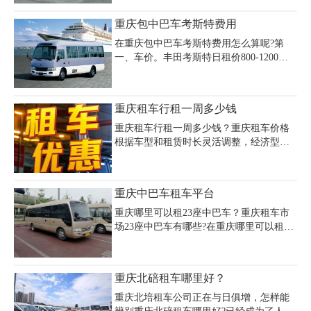
之间，商务车在400~1000之间不等，越野
重庆包中巴车考斯特费用
车几百到上千的都有。重庆自驾租车网价
目表如下，供参考(淡旺季价格有所浮动)
在重庆包中巴车考斯特费用怎么算呢?第
一、车价。丰田考斯特日租价800-1200元/
天，此价格不含油费过路费。第二、代驾
费。考斯特车辆特殊，属于较大型车辆，
因此一般租车公司会配备专业的司机代
重庆租车行租一周多少钱
驾。代驾费150~300元/天.第三、路程。重
庆中巴车租车价格一般按照出行的行程来
重庆租车行租一周多少钱？重庆租车价格
计算，路程越远价格则高。
根据车型和租赁时长灵活调整，经济型轿
车周租费用约700-1400元，SUV约2100-
3500元，商务车周租价格在1400-2800元区
间，部分租车行如安润、嘉诚中联等提供
重庆中巴车租车平台
周租套餐优惠，可享日租金8折或免押金福
利。重庆国信租车推出中长租价格表，支
重庆哪里可以租23座中巴车？重庆租车市
持零公里新车及异地还车服务，丰田凯美
场23座中巴车有哪些?在重庆哪里可以租到
瑞、大众帕萨特等热门车型周租费用较日
呢?重庆租车公司是专业的重庆中巴车租车
租节省20%以上。推荐重庆安润租车、嘉
平台，中巴车型有丰田海狮、福特全顺、
诚中联等口碑企业，车型涵盖轿车、越野
丰田考斯特，其中考斯特的座位数是19~23
重庆北碚租车哪里好？
车及商务车，部分套餐包含保险、免费送
座。
车及超里程优惠。需要具体周租报价可访
重庆北培租车公司正在与日俱增，怎样能
问官方平台