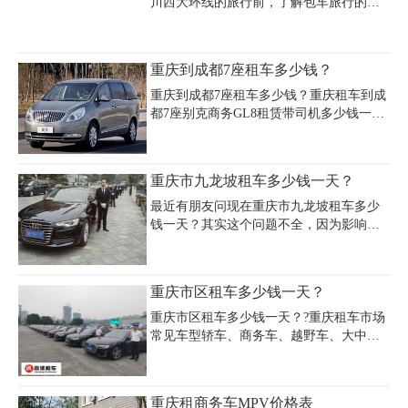
租车公司，芝麻信用分650+可申请免押
川西大环线的旅行前，了解包车旅行的费
金，但需注意还车后10天内查询违章记
用至关重要。通过提前了解费用，旅行者
录。重庆包车服务含司机费用约300-800元/
可以更好地规划旅途中的一些开销，避免
天（轿车至商务车），中巴车1200元/天
超出预算给自己带来财务压力。那么，重
重庆到成都7座租车多少钱？
起。热门车型如七座商务车5天总费用约
庆租车川西大环线的费用究竟是多少呢?想
3000元（含油费高速费），日
要知道重庆租车川西大环线的费用，请先
重庆到成都7座租车多少钱？重庆租车到成
了解相关信息。
都7座别克商务GL8租赁带司机多少钱一
天?重庆租车是专业租车公司,主要为广大客
户提供旅游租车,自驾旅游包车,长途租车,
机场租车等长期、短期租车服务,可以重庆
重庆市九龙坡租车多少钱一天？
租车成都还车，主要车型有别克商务gl8、
奔驰商务、瑞风商务等7座商务车型。
最近有朋友问现在重庆市九龙坡租车多少
钱一天？其实这个问题不全，因为影响租
车价格因素有很多，为了让大家更清楚了
解重庆现在租车价位，小编特从租车公司
收集资料，根据车型不同，重庆目前租车
重庆市区租车多少钱一天？
行情如下：（具体价格，请联系嘉诚租车
公司）
重庆市区租车多少钱一天？?重庆租车市场
常见车型轿车、商务车、越野车、大中巴
车，车型不同价格不同，这里以部分车型
举例说明。无论是舒适车型、SUV车型、
MPV车型还是豪华车型，嘉诚租车可供选
重庆租商务车MPV价格表