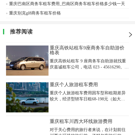
重庆巴南区商务车租车费用_巴南区商务车租车价格多少钱一天
重庆别克gl8商务车租车价格
推荐阅读
重庆高铁站租车9座商务车自助游价
格表
重庆高铁站租车 9 座商务车自助游就找重
庆嘉诚租车公司，电话 023 - 45616290。重
庆高铁站租车 9 座商务车价格表在此，五
菱征程 9 座商务车日租约 500 元，经济实
重庆个人旅游租车费用
惠空间大。江淮瑞风 M4 一天 600 元左
右，乘坐舒适性价比高。上汽大通
重庆个人旅游租车费用因车型和租期差异
MAXUS G10 日租 700 元，配置丰富体验
较大，经济型轿车日租68-198元（如大众
好。奔驰威霆 1500 元，尽显豪华。重庆高
捷达），舒适型200-450元（如丰田卡罗
铁站租车选择多样，重庆高铁站租车 9 座
拉），豪华型350-500元（如宝马1系）。
商务车自助游价格和重庆高铁站租车价格
超跑级车辆如法拉利488日租达6000-8000
重庆租车川西大环线旅游费用
表因车而异，我们有优质车辆和专业服
元，需注意押金高达数万元，建议使用信
务，无论是周边游还是长途旅行，欢迎来
用卡预授权更安全。自驾游推荐选择正规
对于关心费用的旅行者来说，在计划前往
电开启自驾之旅