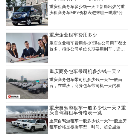
择的车型还算丰富，足够满足各种用车需
求。
重庆租商务车多少钱一天？新鲜出炉的重
庆租商务车MPV价格表进来瞧一瞧啦!公司
出差用车或者旅游用车在人数不多的情况
下考虑商务车是很划算，性价比是非常高
的，既不拥挤，又很实惠，如果在重庆周
重庆企业租车费用多少
边旅游如武隆喀斯特旅游区、万盛玻璃栈
道、阿依河旅游景区、桃花源景区、金佛
重庆企业租车费用多少?现在公司用车都比
山、重庆欢乐谷、重庆洪崖洞、磁器口古
较多，很多公司单位长期要用到车，适合
镇、四面山等地，出游人数达到五人以
企业用车首先要考虑的就是车型，在确定
上，在这里推荐7座商务车。
人数的情况下,根据需求量来选定，其中在
重庆常见的企业用车中，商务车系列、大
重庆商务包车带司机多少钱一天？
巴车、中巴车是很受欢迎也非常适合企业
用车的需要。
重庆商务包车带司机多少钱一天?一般而
言，在重庆，商务包车带司机一天的租金
会根据车型、租赁时间和服务范围等因素
而有所不同。以豪华商务车为例，租金通
常在400元到1000元之间。如果需要提供额
重庆自驾游租车一般多少钱一天？重
外服务，比如签证办理、航班咨询等，则
庆自驾游租车价格表一览
需要另外支付费用。
重庆自驾游租车一般多少钱一天?一般重庆
租车价格是根据车型、时间、超公里这些
来决定的，中高端轿车价格大概在400~800