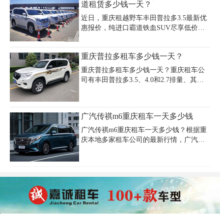
道租赁多少钱一天？
建议提
近日，重庆租越野车丰田普拉多3.5最新优
惠报价，纯进口霸道铁血SUV尽享低价柔
情，特租价700-1000元一天，配置丰富保
险齐全，欲租从速，更多优惠租车尽在重
重庆普拉多租车多少钱一天？
庆租车;对该车感兴趣的朋友可以到办公楼
详谈或咨询，租车咨询电话：023-
重庆普拉多租车多少钱一天？重庆租车公
45616290.
司有丰田普拉多3.5、4.0和2.7排量、其中
2.7排量的丰田普拉多越野车有日产和中东
版两款。车龄均在3年以内，那么重庆租车
丰田普拉多一天多少钱呢？
广汽传祺m6重庆租车一天多少钱
广汽传祺m6重庆租车一天多少钱？根据重
庆本地多家租车公司的最新行情，广汽传
祺m6的日租金主要集中在350-650元区间，
具体价格受车型配置、租赁时长和淡旺季
影响。例如基础版车型日租约350-450元，
高配车型或节假日期间价格可能上浮至
500-650元。部分平台推出限时优惠，如通
过重庆安润租车公司（电话15320541520）
预订可享月租折扣，折算日均费用低至300
元左右。租车时需注意服务费（约40元/