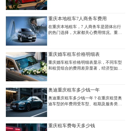
动，具体价格受车型配置、租赁时长及车
辆颜色影响。重庆豪车租赁帕拉梅拉热门
车型包含新款Panamera加长版（1500元/
重庆本地租车7人商务车费用
天）、宝石蓝轿跑（1800元/天）等，黑色
款因市场需求较高通常价格上浮
在重庆本地租车，7 人商务车是团体出行
10%-15%。重庆帕拉梅拉租车自助游用户
的热门选择，大家都关心费用情况。重庆
可选择灵活租赁方案，如3天套餐日均价降
嘉诚租车公司为您介绍，普通配置的 7 人
至2800元，月租客户可享定制化优惠。本
商务车日租约 600 - 800 元，车内空间合
地知名租车公司如安润租车提供婚庆、商
理，能满足基本需求。中高端配置的 7 人
重庆婚车租车价格明细表
务、自驾等多场景服务，车辆均配备全险
商务车日租 800 - 1000 元，座椅舒适，内
并支持押金信用卡预授权，需提前15-30天
饰精致，还有一定娱乐系统。豪华 7 人商
重庆婚车租车价格明细表显示，不同车型
预订节假
务车日租 1000 - 1200 元，配置高端，乘坐
和租赁组合的费用差异显著，经济型如雪
体验佳。我们公司（023 - 45616290）有优
佛兰科鲁兹、本田思域等日租价格约300-
质车辆和专业服务，保障您在重庆本地租
500元，中端车型如奥迪A6L、宝马5系日
车 7 人商务车出行顺利，欢迎来电咨询预
租费用在500-1300元之间，而豪华车型如
奥迪重庆租车多少钱一年
订。
劳斯莱斯幻影、兰博基尼等日租价格高达
5000-15000元。婚车车队租赁通常以“头车
奥迪重庆租车多少钱一年？在重庆租赁奥
+跟车”组合为主，例如奥迪A6L搭配5辆大
迪车型的年费用受车型、租期及服务类型
众帕萨特约2609元，玛莎拉蒂总裁配奥迪
等多因素影响。以奥迪A4L为例，日租价
A6L车队约5056元，劳斯莱斯幻影加奔驰S
格约400-500元，若按长租协议计算，周租
级车队则需14671元。价格受车型档次、租
费用约3000-4000元，月租价格可协商至更
重庆租车费每天多少钱
赁时长、淡旺季及服务内容（如司机代
低，假设年租折扣叠加，预估年费用在3万