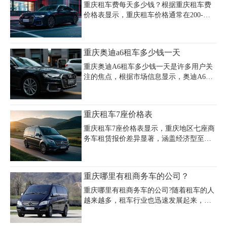
驾、装饰）影响，建议新人提
至5万元区间。奥迪Q5的日租约425元，若
重庆租车费每天多少钱？根据重庆租车费
每月出租10天，年收入约5.1万元，间接反
价格表显示，重庆租车价格通常在200-
映年租成本可能接近该数值。更高端车型
1000元/天，经济型轿车如大众朗逸、别克
如奥迪A8日租高达1300元，年租费用或超
凯越日租金约160元，豪华车型如宝马5
15万元。租车时需支付押金（通常1万元/
系、奔驰S级日租价则高达800-2000元
重庆奥迪a6租车多少钱一天
台），并注意超时、超公里费用（如50元/
2155。春节租车需求激增，别克GL8等商
小时、1.5元/公里）。推荐选
务车日租金涨至550元，经济型车如大众朗
重庆奥迪A6租车多少钱一天是许多用户关
逸价格翻倍至300元/天，BBA系列及超跑
注的焦点，根据市场信息显示，奥迪A6在
车型更是一车难求。重庆租车费用受车
重庆的日租金普遍在500元至800元之间，
型、租期及季节影响显著，旅游旺季和节
具体价格因车型配置、租赁时长及季节需
假日价格普遍上涨30%-50%，建议提前预
求而浮动。例如，普通版奥迪A6L的日租
重庆租车7座价格表
订并关注油费、保险及超里程费用等细
价约为600元，而豪华版或运动版车型的日
节。
租费用可能达到700-800元，婚庆租赁套餐
重庆租车7座价格表显示，重庆地区七座商
通常包含8小时50公里服务，价格集中在
务车租赁报价差异显著，涵盖经济型至豪
600元左右。重庆本地租赁公司如安润、国
华车型。别克GL8日租350元起，别克世纪
信等提供灵活方案，支持自驾或配驾服
550元起，大众蔚然450元起，而奔驰V260
务，押金约1万元，月租费用可低至7000
则需900元起，丰田埃尔法高达1500元/
重庆哪里有租商务车的公司？
元，半年租赁总价约6-7万元。节假日及商
天。带司机服务通常包含油费，七座商务
务旺季时，车辆需求激增可能导致价格上
车均价约600-700元/天，部分高端车型如雷
重庆哪里有租商务车的公司?随着租车的人
浮10
克萨斯LM日租达2800元。租车公司对比显
越来越多，租车行业也迅速发展起来，重
示，奔驰威霆600-800元/天，别克豪华商务
庆租车公司也越来越多，那么在重庆哪里
车400元/天，尊尚租车平台奔驰V260报价
有租商务车的?重庆租商务车贵不贵?重庆