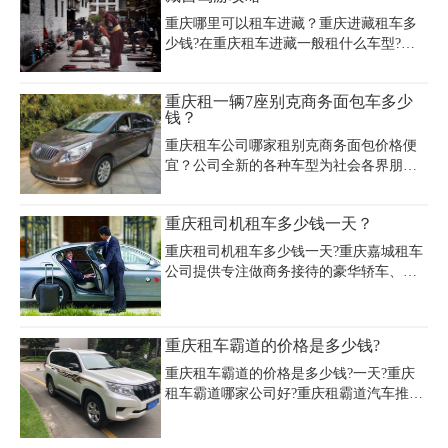
确的，下面我们就来具体了解下。
重庆哪里可以租车进藏？重庆进藏租车多
少钱?在重庆租车进藏一般租什么车型?四
川重庆租车去川藏线自驾游一天多少钱?重
庆租车自驾游进藏哪家公司靠谱?下面我们
重庆租一辆7座别克商务面包车多少
来分享重庆租车进藏自驾游攻略，包含了
钱？
你感兴趣的重庆租车进藏价格费用、公司
电话、重庆进藏租车旅游攻略等。
重庆租车公司哪家租别克商务面包价格便
宜？公司全新的各种车型为社会各界朋友
提供优质的服务。专业承接重庆会议租
车、会议接待用车、会展用车等商务接
重庆租司机租车多少钱一天？
待，而别克商务就是商务租车常用的车
型。首先别克商务分两个类别。目前在租
重庆租司机租车多少钱一天?重庆嘉城租车
车公司常用的就是：新款别克商务3.0排量
公司提供专注做商务接待的豪华轿车、高
的价格在500元—600元之间;还有就是别克
档的越野车、豪华的大中巴旅游大客车等,
商务老款2.4排量价格在400元—500元之
一律不签合同并保险证明齐全,重庆主要城
间，
区免费接送服务,无任何费用,所有款式均
重庆租车霸道的价格是多少钱?
可。以下是重庆租司机租车价格表：
重庆租车霸道的价格是多少钱?一天?重庆
租车霸道哪家公司好?重庆租霸道汽车推荐
重庆租车公司，重庆租霸道车价格合理，
会员可免押金租车，3年内新车，车险齐全