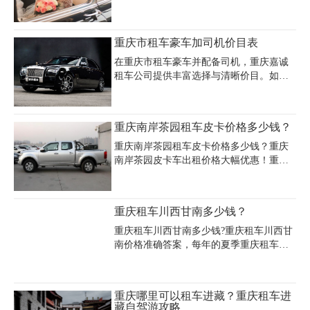
费苦心，首先是婚车类型的选择，是选择
一流豪车，还是选择中等车，纠结中，其
次是婚庆租车价格的问题，虽然要挣够面
重庆市租车豪车加司机价目表
子，但是还得符合自己的经济条件，希望
下面介绍的“重庆婚庆租车价格哪家便宜”
在重庆市租车豪车并配备司机，重庆嘉诚
能够真正帮助到您。
租车公司提供丰富选择与清晰价目。如宝
马 7 系，日租加司机费用约 2000 - 2500
元，车内空间宽敞舒适，尽显豪华与尊
贵，可用于商务接待或高端旅游出行，能
重庆南岸茶园租车皮卡价格多少钱？
让乘客在前往南山一棵树观景台等景点途
中尽享舒适。保时捷帕拉梅拉，日租加司
重庆南岸茶园租车皮卡价格多少钱？重庆
机 2500 - 3500 元，其时尚外观与强劲性能
南岸茶园皮卡车出租价格大幅优惠！重庆
令人瞩目。劳斯莱斯幻影，日租加司机
租车公司专业提供重庆皮卡出租，专业重
8000 - 15000 元，堪称顶级奢华座驾。重庆
庆皮卡车租赁，专业出租工程皮卡车，车
市租车豪车加司机服务，满足您对品质出
况良好，动力大，可越野，空间大，可带
重庆租车川西甘南多少钱？
行的追求。重庆嘉诚租车公司（电话：023
驾驶员，可自驾，适合旅游，穿越，工
- 45616290）期
地，剧组等用车!价格优惠!，提供正规发
重庆租车川西甘南多少钱?重庆租车川西甘
票。
南价格准确答案，每年的夏季重庆租车川
西甘南旅游的游客逐年增多，想去川西甘
南旅游的小伙伴，却找不到川西甘南包车
价格的准确答案，网站、论坛、贴子价格
重庆哪里可以租车进藏？重庆租车进
不一，看的一头雾水，也不知道哪个是准
藏自驾游攻略