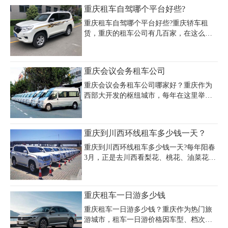
价格则以万元级为主，部分平台推出低至
1200元，45座以上车型旺季价格可达1500
重庆租车自驾哪个平台好些?
20元/天的换电租车服务。重庆租车市场覆
元/天（含50公里和4小时服务）。重庆旅
盖主流品牌如江铃、吉利等，提供自驾或
游大巴包车费用还受行程距离影响，超里
重庆租车自驾哪个平台好些?重庆轿车租
带司机
程按4-5元/公里加收燃油费。选择重庆金龙
赁，重庆的租车公司有几百家，在这么多
大巴租车公司时需确认营业执照和保险资
租车公司中选择一家好的租车公司也是有
质，建议提前预订并明确儿童座椅、行李
点麻烦的，毕竟不是所有租车公司都有很
空间等特殊需求。节假日租车价格可能上
好的服务观念。那么重庆哪个平台租车最
重庆会议会务租车公司
浮20%-30%，正规公司报价通常包含油
便宜呢?对于重庆租车平台哪个便宜？首先,
费、保险和税费，但路桥费和司机餐
衡量一个租车公司是否正规靠谱,最直观的
重庆会议会务租车公司哪家好？重庆作为
标准就是该公司的租借车辆类型和种类,以
西部大开发的枢纽城市，每年在这里举行
及租借的各种流程是不是完整。这个问题
的大小会议不计其数，所以对于众多的单
可以参考一些大型的汽车租赁公司的价
位用车不够的时候很多，为了不影响会议
格，当然通过客服询问会更加详细，通常
的出行所以孕育了重庆会议租车行业的繁
重庆到川西环线租车多少钱一天？
大的汽车租赁公司的价格都不会
荣发展
重庆到川西环线租车多少钱一天?每年阳春
3月，正是去川西看梨花、桃花、油菜花的
好时节。3月来一场说走就走的川西赏花之
旅。下面小编就为大家详细说一说重庆到
川西环线租车一天的费用情况。
重庆租车一日游多少钱
重庆租车一日游多少钱？重庆作为热门旅
游城市，租车一日游价格因车型、档次和