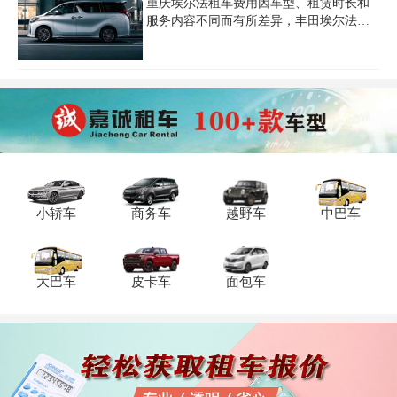
200元/天到1500元/天之间，您可以根据个
重庆埃尔法租车费用因车型、租赁时长和
人的爱好、经济实力等选择适合您的车
服务内容不同而有所差异，丰田埃尔法在
型。具体重庆租车需要多少钱，您可以来
重庆的日租价格通常在500元至2500元之
电咨询。
间，具体费用取决于租车公司、时段以及
附加服务。例如，基础款埃尔法日租约
500-700元，而高端配置或特殊时段（如节
假日）价格可能上涨至2300-3500元/天。重
庆商务车租赁市场还提供奔驰V260（1100
元/天起）、雷克萨斯LM300（3500元/天
起）等高端车型选择，支持日租、月租等
灵活方案，部分平台包含专业司机服务，
超时费约200元/小时，超里程10元/公里。
小轿车
商务车
越野车
中巴车
选择正规租赁公司可享受透明报
大巴车
皮卡车
面包车