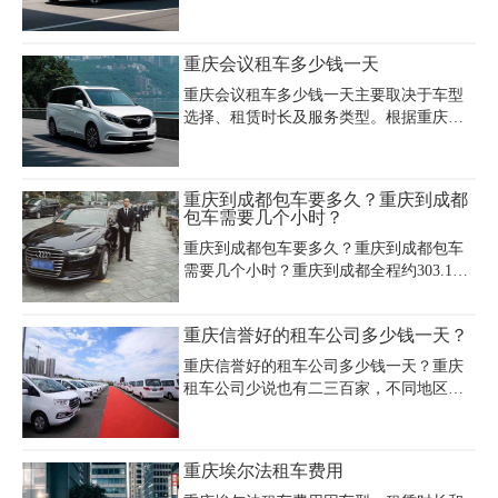
服务而异。经济型轿车如大众Polo、丰田
卡罗拉日租约150-300元，适合预算有限的
游客；商务车如别克GL8、传祺M8日租金
重庆会议租车多少钱一天
约500-1000元，空间宽敞且性价比高；豪
华车型如奔驰V级、埃尔法日租需800-3000
重庆会议租车多少钱一天主要取决于车型
元，适合追求高端体验的游客。若选择带
选择、租赁时长及服务类型。根据重庆多
司机服务，部分车型需额外支付100-300元/
家租车公司报价，普通商务车如别克GL8
天。推荐选择正规租车公司如重庆嘉诚
日租约400-800元，中巴车如丰田考斯特日
（023-45616290），其车辆均经过严格维
租约600-1500元，30-49座大巴车日租约
重庆到成都包车要多久？重庆到成都
护，并提供路线规划、24小时救援等保
1200元，带司机服务通常额外加收100-300
包车需要几个小时？
障。建议提前咨询具体行程
元/天。淡旺季价格差异显著，租期越长单
重庆到成都包车要多久？重庆到成都包车
价越低，例如月租商务车可降至8000-
需要几个小时？重庆到成都全程约303.1公
15000元/月。重庆嘉诚租车等正规公司提
里，大概需要花费3-4个小时。重庆租车公
供多样化车型，包含轿车、商务车、越野
司为您提供安全舒心的重庆到成都包车服
车及大中巴车，支持自驾或配驾服务，费
重庆信誉好的租车公司多少钱一天？
务，欢迎来电咨询。
用涵盖保险、基础里程及司机工资，超时
超程按小时或公里数计费。建议提前咨
重庆信誉好的租车公司多少钱一天？重庆
租车公司少说也有二三百家，不同地区不
同的租车公司，其重庆租车价格会略有差
异，但同一款车型也不会相差太多。一般
单纯的只租用车辆，租车价格是200元/天
重庆埃尔法租车费用
乃至上万元/天都有，一般经济型的车型在