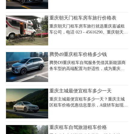
赁通常包含半天或全天服务，超里程费用
风7座日租金280元起，中高端车型如别克
按1-5元/公里计算，部分公司提供代驾服务
GL8日租400元、奔驰V260日租1500元，豪
需额外支付150-200元/天。建议新人根据预
华型丰田埃尔法日租1800-1900元，越野车
重庆朝天门租车房车旅行价格表
算选择头车与跟车组合，例如头车用劳斯
如丰田普拉多2.7L日租700元、4.0L达1000
莱斯幻影（18000-2
元。租车服务包含日租自驾（限200-300公
重庆朝天门租车房车旅行就选重庆嘉诚租
里/天）与配驾（限220公里/天），超里程
车公司，电话 023 - 45616290。重庆朝天门
按1-5元/公里加收，另需支付5000-50000元
租车房车价格表在此，小型拖挂式房车日
押金。重庆嘉诚租车公司提供主城区免费
租约 600 元，空间虽紧凑但能满足基本需
接送、机场交接及异地还车服务，会员可
求，适合情侣出行。C 型自行式房车一天
腾势d9重庆租车价格多少钱
享免押金、价格优惠，其车型涵盖轿车、
1000 元左右，车内设施齐全，有独立卧
越野
室、卫生间和厨房，乘坐舒适。B 型自行
腾势D9重庆租车自驾服务凭借其新能源商
式房车日租 800 元，兼具小巧灵活与一定
务车型的高端配置与舒适性，成为重庆商
的功能性。重庆朝天门租车选择多样，重
务接待、会议出行及家庭旅游的热门选
庆朝天门租车房车旅行价格和重庆朝天门
择。重庆租车自驾一天费用根据车型、租
租车价格表因车而异，我们有优质车辆和
期及服务类型灵活调整，以腾势D9为例，
重庆主城最便宜租车多少一天
周到服务，欢迎来电开启房车之旅。
日租价格通常在800-1200元区间，包含基
础保险及200-300公里免费里程，超里程费
重庆主城最便宜租车多少一天？重庆主城
用按1.5-2元/公里计。重庆自驾租车价格表
区租车价格优惠信息显示，A级轿车如现代
显示，经济型轿车日租约200-400元，商务
悦动、桑塔纳等车型日租金低至128元，大
车如别克GL8日租约500-700元，豪华车型
众朗逸、宝来等自动挡车型约160-240元/
如埃尔法则需1600元以上。重庆租车一天
天。商务车推荐别克GL8，日租约380-400
重庆租车自驾旅游租车价格
价格明细还可能涉及加班费（如夜间服务
元，瑞风系列车型价格更实惠。越野车领