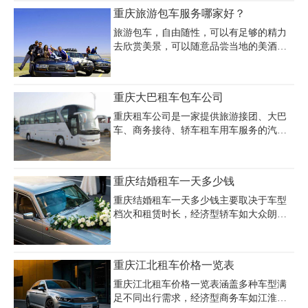
龙坡区下辖：杨家坪街道、谢家湾街道、
重庆旅游包车服务哪家好？
石坪桥街道、黄桷坪街道、石桥铺街道、
渝州路街道、中梁山街道、二郎街道、九
旅游包车，自由随性，可以有足够的精力
龙街道9个街道和华岩、白市驿、西彭、铜
去欣赏美景，可以随意品尝当地的美酒，
罐驿、陶家、走马、含谷、巴福、金凤、
因此一跃成为大家最喜爱的出行方式。但
石板10个镇提供重庆旅游租车包车服务，
重庆旅游包车服务哪家好，一直困扰着人
重庆九龙坡旅游租车价格咨询电话023-
们，毕竟重庆包车公司太多，很多人都比
重庆大巴租车包车公司
45616290。
较迷茫。
重庆租车公司是一家提供旅游接团、大巴
车、商务接待、轿车租车用车服务的汽车
租赁公司。公司创建以来，以提供优质的
服务为立足之本。我公司车型非常齐全，
承接旅游接团、重庆大型会议用车、贵宾
重庆结婚租车一天多少钱
接待用车、机场接送租车等各类大巴车、
轿车租赁服务，长租短租均可，租赁价格
重庆结婚租车一天多少钱主要取决于车型
优惠24小时五星级服务
档次和租赁时长，经济型轿车如大众朗
逸、丰田凯美瑞日租价格约260-500元，中
高端车型如宝马5系、奥迪A6日租费用在
660-710元，豪华跑车及超跑价格跨度较
重庆江北租车价格一览表
大，保时捷911约2600元/天，玛莎拉蒂总
裁5000元/天，兰博基尼敞篷版则高达
重庆江北租车价格一览表涵盖多种车型满
10000-14000元/天。值得注意的是，婚车租
足不同出行需求，经济型商务车如江淮瑞