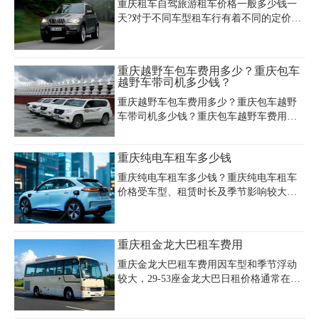
加收100-200元）、异地还
域，大众途观、帕拉丁等日租约300-500
重庆租车自驾旅游租车价格一般多少钱一
元，适合山路自驾。新能源车如企业K2自
天?对于不同车型租车行有着不同的定价，
动挡日租180元，月租仅2000多元，适合长
具体价格可以拔打租车行电话或是到现场
期用车需求。重庆主城租车低价推荐选择
进行询问。以下是重庆租车公司提供的重
特价车型或共享汽车，例如宝来按里程计
庆自驾租车价格明细：
重庆越野车包车费用多少？重庆包车
费，每公里0.99元+每分钟0.29元，30公里/
越野车带司机多少钱？
小时约55元。
重庆越野车包车费用多少？重庆包车越野
车带司机多少钱？重庆包车越野车费用高
不高?一般在重庆租赁越野车，有经济型、
中端型、高端型可选择。经济型越野车：
重庆纯电车租车多少钱
哈弗H6，丰田RAV，本田CRV，大众途观
等，裸车的价格在500元到600元之间;中档
重庆纯电车租车多少钱？重庆纯电车租车
型越野车：指南者，帕杰罗劲畅，哈弗
价格受车型、租赁时长及季节影响较大，
H9，丰田汉兰达，帕杰罗V73等，裸车的
日租费用通常在150元至500元区间浮动。
价格在600到800元左右每天;高档型越野
例如，小型纯电轿车日租约150-300元，商
车：丰田普拉多、陆地巡洋舰、丰田坦
务车型如乐道L60采用电池租用方案时裸车
重庆租金龙大巴租车费用
途、福特猛禽等，裸车的价格在900~1800
价格可低至14.99万元，电池月租599元
元/天。如果是需要代驾服务的话，价格是
起，兼顾续航与成本优势。若选择长期租
重庆金龙大巴租车费用因车型和季节浮动
200-300元/天。
赁，部分企业提供月租约3000元的方案，
较大，29-53座金龙大巴日租价格通常在
适合网约车或物流场景。高端车型如电动
800-1800元区间，包含100公里基础里程和
观光车日租约4500元，而新能源货车租赁
司机费用。其中19座车型日租参考价800-