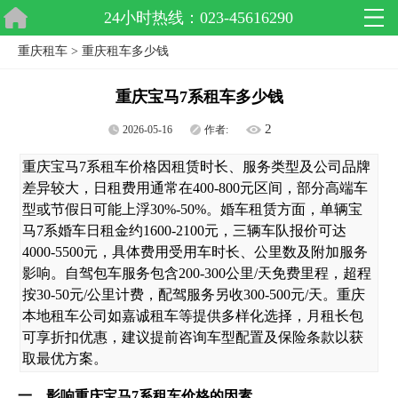
24小时热线：023-45616290
重庆租车
>
重庆租车多少钱
重庆宝马7系租车多少钱
2
2026-05-16
作者:
重庆宝马7系租车价格因租赁时长、服务类型及公司品牌
差异较大，日租费用通常在400-800元区间，部分高端车
型或节假日可能上浮30%-50%。婚车租赁方面，单辆宝
马7系婚车日租金约1600-2100元，三辆车队报价可达
4000-5500元，具体费用受用车时长、公里数及附加服务
影响。自驾包车服务包含200-300公里/天免费里程，超程
按30-50元/公里计费，配驾服务另收300-500元/天。重庆
本地租车公司如嘉诚租车等提供多样化选择，月租长包
可享折扣优惠，建议提前咨询车型配置及保险条款以获
取最优方案。
一、影响重庆宝马7系租车价格的因素