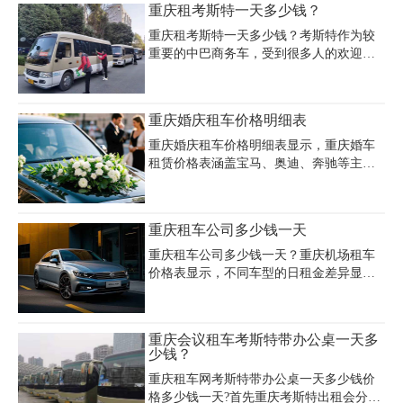
重庆租考斯特一天多少钱？
有别克GL8、奔驰威霆、奔驰唯雅诺、丰
田考斯特等，车辆品牌不同，档次不同，
重庆租考斯特一天多少钱？考斯特作为较
租车的价格也有着很大的区别。
重要的中巴商务车，受到很多人的欢迎，
丰田考斯特是一款由丰田汽车公司所出产
的中型商务接待中巴车。在重庆租一辆考
斯特一天多少钱如何计费呢？重庆租赁考
重庆婚庆租车价格明细表
斯特17-25座价格一天1200元，里程限制为
100公里/天，时间限制为8小时，超出部分
重庆婚庆租车价格明细表显示，重庆婚车
按照双超标准收取。
租赁价格表涵盖宝马、奥迪、奔驰等主流
车型，其中宝马3系日租金499元起，奥迪
A6为660元/天，奔驰E系710元/天，高端车
型如保时捷718敞篷版达2000元/天，玛莎
重庆租车公司多少钱一天
拉蒂总裁5000元/天，兰博基尼敞篷更高达
10000元/天。重庆婚礼租车费用根据车型
重庆租车公司多少钱一天？重庆机场租车
档次差异显著，经济型轿车如大众朗逸约
价格表显示，不同车型的日租金差异显
300元/天，商务车别克GL8报价500-600元/
著，经济型轿车如大众朗逸、别克凯越等
天，超跑类奥迪R8敞篷版高达6500元/天。
日租约160元，中高端商务车如别克GL8日
重庆婚庆租车报价单显示，婚车车队租赁
租400元、奔驰威霆700元，而丰田考斯特
重庆会议租车考斯特带办公桌一天多
需提前预约，部分公司提供带司机服务，
等中巴车日租可达1000元。重庆机场租车
少钱？
加班时段（20:0
一天多少钱受车型、租期及节假日影响，
重庆租车网考斯特带办公桌一天多少钱价
例如春节期间中档商务车日租约400-700
格多少钱一天?首先重庆考斯特出租会分为
元，日常租车则普遍在100-550元区间。重