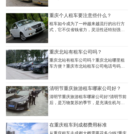
标配版和豪华版，平常普通标配版在800-
庆机场商务车租车费用方面，7座别克GL8
1500左右，带司机300元每天。如是租期越
包车接送机主城区内单程约198元，超时或
重庆个人租车要注意些什么？
长价格越便宜，乘客可以根据乘车人数和
跨区域需额外计费。对于重庆机场客车租
自身的需求来决定。
赁价格，15座全顺日租500元，30-49
租车如今成为了一种越来越流行的出行方
式，它不仅省钱省力，灵活性还特别强，
时间地点都可随意定。对于企业和商务人
士来说是非常方便的出行方式。重庆租车
平台质量参差不齐，重庆个人租车要注意
重庆北站有租车公司吗？
些什么?小编就针对这个问题给大家解答一
下重庆个人租车的一些注意事项。
重庆北站有租车公司吗？重庆北站哪里租
车方便？重庆市北站租车公司电话号码多
少？重庆市北站租车公司价格多少钱一
天？重庆租车公司主要面对包括重庆北站
在内的重庆主城区内的社会各界需要用车
清明节重庆旅游租车哪家公司好？
的人士提供机场接送、包车、自驾租车、
商务用车、婚庆礼车及旅游车，提供多种
清明节重庆旅游租车哪家公司好?清明节前
优质周到的汽车租赁业务。主营车型：5座
后，是万物复苏的季节，是充满生机与活
高中档轿车越野车，7-9座商务车，11-19座
力的季节。每到这个时候，很多人都愿意
海狮，23-55座大中巴;奔驰S350L,宝马
出门旅行，因此租车便成了最为便捷的交
520Li，奥迪A6L，凯美瑞，雅阁，天籁，
通方式。不管是学校组织孩子们春游也
在重庆租车到成都费用标准
别克GL8，奔驰维雅诺，丰田汉兰达，丰
好，还是成年人组织踏青赏花也好，租车
田海狮，丰田考斯特，宇通大巴等。
出行都是占据了一定的优势的。
从重庆租车去成都大概需要花多少钱?重庆