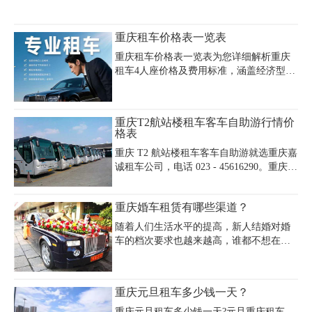
日租金约3500元起，宝马4系敞篷日租
1600-2000元，奔驰E级敞篷婚车600元/次
重庆租车价格表一览表
（50公里）。高端敞篷车型如法拉利、兰
博基尼日租费用超万元，押金通常需3-5万
重庆租车价格表一览表为您详细解析重庆
元。经济型敞篷车如大众甲壳虫日租约
租车4人座价格及费用标准，涵盖经济型轿
800-1200元，押金3000-5000元。租车建议
车、紧凑型SUV等主流车型的租赁信息。
选择正规公司，验车时全程录像，注意合
重庆4人座租车费用根据车型档次差异显
同条款和保险细则，普通敞篷车押金多在
著，经济型车辆如大众捷达、丰田卡罗拉
重庆T2航站楼租车客车自助游行情价
几千元，超跑级则需数万元押金。重庆敞
日租金约200-500元，中高端车型如别克
格表
篷车租赁支持日租/月租，部分车型芝麻
GL8、奔驰C级日租价格在500-1000元区
重庆 T2 航站楼租车客车自助游就选重庆嘉
间，豪华品牌如宝马3系、奥迪A4等日租费
诚租车公司，电话 023 - 45616290。重庆
用可达800-1500元。重庆四人座汽车租赁
T2 航站楼租车客车行情价格表来了。19 座
费用包含基础租金、保险及基础服务费，
金龙客车日租约 1000 元，车内空间宽敞，
但不含油费、过路费等附加支出，部分公
重庆婚车租赁有哪些渠道？
适合多人出行。35 座宇通客车一天 1500
司提供机场接送服务但需注意主城区范围
元左右，乘坐舒适，设施完备。重庆 T2 航
限制。租期长短直接影响重庆四人座租车
随着人们生活水平的提高，新人结婚对婚
站楼租车选择多样，重庆 T2 航站楼租车客
价格，长期
车的档次要求也越来越高，谁都不想在人
车价格有不同档次，重庆 T2 航站楼租车自
生大事上留下遗憾。重庆婚车租赁的不断
助游方便又有趣，重庆 T2 航站楼租车行情
发展给新人们提供了更好的婚车服务，成
价格表因车而异，我们有优质车辆和专业
为众多年轻人的选择"
重庆元旦租车多少钱一天？
服务，无论是周边游还是稍远行程，欢迎
来电满足您的租车需求。
重庆元旦租车多少钱一天?元旦重庆租车，