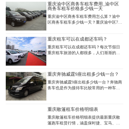
重庆渝中区商务车租车费用_渝中区
商务车租车价格多少钱一天
重庆渝中区商务车租车费用怎么算？渝中
区商务车租车多少钱一天？重庆渝中区7座
商务车价格一天价格大概是多少？重庆渝
中区商务车包车费用多少呢？可以带司机
重庆租车可以在成都还车吗？
租车吗？重庆租车公司专业为包括渝中区
在内的重庆主城区范围内的市民及来渝游
重庆租车可以在成都还车吗？每次节假日
客提供优质的重庆商务车7座9座11座14座
重庆租车旅游的人都很多，人们渐渐的接
等汽车租赁服务。
受了租车出行的这种方式，但是其中会涉
及到异地还车的问题。都知道异地还车可
以有效节省时间以及旅游花费，所以很多
重庆奔驰威霆9座出租多少钱一台？
人都会选择这种方式，那么重庆租车可以
在成都还车吗？重庆租车异地还车费用怎
重庆奔驰威霆9座出租多少钱一台？奔驰商
么收取的呢?下边小编就针对重庆租车异地
务车也是作为接待车比较常用的一种车，
还车收费的问题说明一下。
尤其是公司用车，常常会议什么的人多的
时候，不论是接送机还是作为商务旅游接
待用车，都是比较好的。重庆租一台奔驰
重庆敞篷租车价格明细表
威霆大概费用是700-1000元/天，车子不同
座位数，不同新旧程度租金也是不同的，
重庆敞篷租车价格明细表提供最新重庆敞
还有最重要的季节因素。
篷跑车租赁行情，涵盖保时捷、宝马、奔
驰等豪华品牌敞篷车型。保时捷911敞篷版