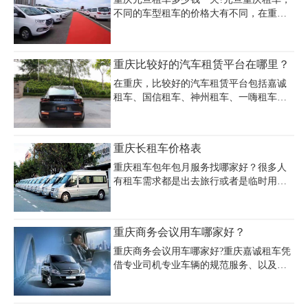
不同的车型租车的价格大有不同，在重庆
租车市场上，几百元一天的车子到几千元
一天的车子人们都能找到。大家只需要提
前确定自己所需要的车型，再多了解几家
重庆比较好的汽车租赁平台在哪里？
租车公司的报价，就能得到比较清楚的价
格信息。
在重庆，比较好的汽车租赁平台包括嘉诚
租车、国信租车、神州租车、一嗨租车和
滴滴租车等。这些平台都提供多种车型供
选择，并提供便捷的预订和取车服务。建
议在预订前先了解各平台的评价和价格，
重庆长租车价格表
以便做出最优选择。，现在我们一起来了
解一下重庆比较好的汽车租赁平台在哪
重庆租车包年包月服务找哪家好？很多人
里。
有租车需求都是出去旅行或者是临时用车
比较多，这样的租车一般都是一天或者是
几天，但是对于企业来说，几乎每天都用
车，企业没有车就相当于人们没有手机，
重庆商务会议用车哪家好？
如果企业没有车，那么很多事情都会变得
特别的不方便。
重庆商务会议用车哪家好?重庆嘉诚租车凭
借专业司机专业车辆的规范服务、以及实
惠的价格，一直备受各大企业团体青睐，
成为诸多商务会议、高端级国家会议等会
展的指定用车，并且广受好评。商务车型