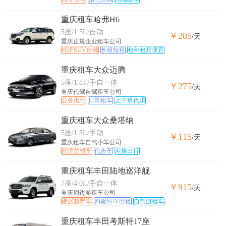
重庆租车哈弗H6
5座/1.5L/自动
￥205
/天
重庆正规企业租车公司
经济SUV自驾
长租短租
包年包月便宜
重庆租车大众迈腾
5座/1.8T/手自一体
￥275
/天
重庆代驾自驾租车公司
公务出行
日常租车
上下班代步
重庆租车大众桑塔纳
5座/1.5L/手动
￥115
/天
重庆租车自驾小车公司
经济型轿车
代步车
差旅出行
重庆租车丰田陆地巡洋舰
7座/4.0L/手自一体
￥915
/天
重庆周边游租车公司
硬派越野车
四驱SUV出租
自驾游租车
重庆租车丰田考斯特17座