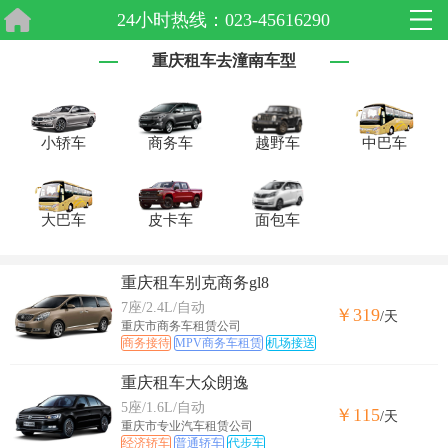
24小时热线：023-45616290
重庆租车去潼南车型
小轿车
商务车
越野车
中巴车
大巴车
皮卡车
面包车
重庆租车别克商务gl8
7座/2.4L/自动
￥319
/天
重庆市商务车租赁公司
商务接待
MPV商务车租赁
机场接送
重庆租车大众朗逸
5座/1.6L/自动
￥115
/天
重庆市专业汽车租赁公司
经济轿车
普通轿车
代步车