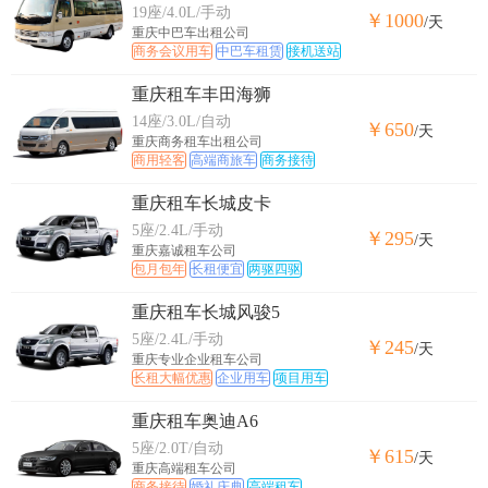
19座/4.0L/手动
￥1000
/天
重庆中巴车出租公司
商务会议用车
中巴车租赁
接机送站
重庆租车丰田海狮
14座/3.0L/自动
￥650
/天
重庆商务租车出租公司
商用轻客
高端商旅车
商务接待
重庆租车长城皮卡
5座/2.4L/手动
￥295
/天
重庆嘉诚租车公司
包月包年
长租便宜
两驱四驱
重庆租车长城风骏5
5座/2.4L/手动
￥245
/天
重庆专业企业租车公司
长租大幅优惠
企业用车
项目用车
重庆租车奥迪A6
5座/2.0T/自动
￥615
/天
重庆高端租车公司
商务接待
婚礼庆典
高端租车