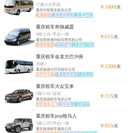
17座/4.0/手动
￥1000
/天
重庆中型客车租车公司
机场接送
豪华接待用车
商务中巴车
重庆租车奔驰威霆
9座/2.0L/手自一体
￥615
/天
重庆商务接待租车带司机公司
商务车租赁
高端MPV
商务代驾租车
重庆租车金龙大巴39座
39座//
￥1500
/天
重庆旅游大巴车租车公司
大巴车出租
旅游客车租赁
团体用车
重庆租车大众宝来
5座/1.6L/自动
￥115
/天
重庆旅游租车包车公司
市区送车上门
租车自驾
接机送站
重庆租车jeep牧马人
5座/2.0T/手自一体
￥815
/天
重庆旅游租车服务公司