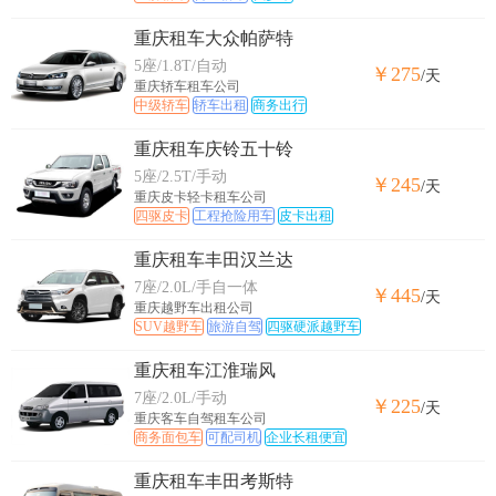
重庆租车大众帕萨特
5座/1.8T/自动
￥275
/天
重庆轿车租车公司
中级轿车
轿车出租
商务出行
重庆租车庆铃五十铃
5座/2.5T/手动
￥245
/天
重庆皮卡轻卡租车公司
四驱皮卡
工程抢险用车
皮卡出租
重庆租车丰田汉兰达
7座/2.0L/手自一体
￥445
/天
重庆越野车出租公司
SUV越野车
旅游自驾
四驱硬派越野车
重庆租车江淮瑞风
7座/2.0L/手动
￥225
/天
重庆客车自驾租车公司
商务面包车
可配司机
企业长租便宜
重庆租车丰田考斯特