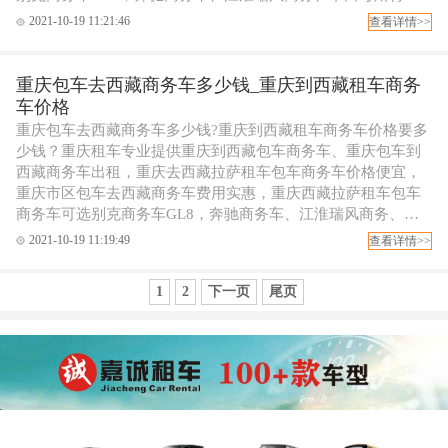
务包车等，可配专职代驾司机，欢迎拨打重庆租车电话订车！
2021-10-19 11:21:46
查看详情>>
重庆包车去西藏商务车多少钱_重庆到西藏租车商务
车价格
重庆包车去西藏商务车多少钱?重庆到西藏租车商务车价格要多
少钱？重庆租车专业提供重庆到西藏包车商务车、重庆包车到
西藏商务车出租，重庆去西藏拉萨租车包车商务车价格便宜，
重庆市区包车去西藏商务车费用实惠，重庆西藏拉萨租车包车
商务车可选别克商务车GL8，奔驰商务车、江淮瑞风商务、丰
田考斯特商务包车等，可配专职代驾司机，欢迎拨打重庆租车
2021-10-19 11:19:49
查看详情>>
电话订车！
1
2
下一页
尾页